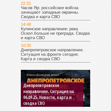
22:31
Часов Яр: российские войска
зачищают западные окраины.
Сводка и карта СВО
14:48
Купянское направление: река
Оскол больше не преграда. Сводка
и карта СВО
10:30
Днепропетровское направление.
Ситуация на фронте сегодня.
Карта и сводка СВО
Днепропетровское
Константиновское
направление. Ситуация на
направление. Ситуация на
06.09.25. Новости, карта и
04.09.25 Новости, карта и
сводка СВО
сводка СВО