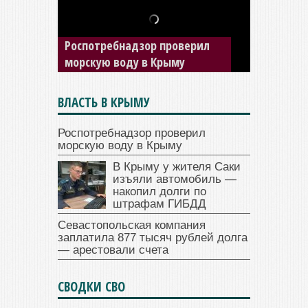
В Крыму у жителя Саки
изъяли автомобиль —
Роспотребнадзор проверил
накопил долги по штрафам
морскую воду в Крыму
ГИБДД
ВЛАСТЬ В КРЫМУ
Роспотребнадзор проверил
морскую воду в Крыму
В Крыму у жителя Саки
изъяли автомобиль —
накопил долги по
штрафам ГИБДД
Севастопольская компания
заплатила 877 тысяч рублей долга
— арестовали счета
СВОДКИ СВО