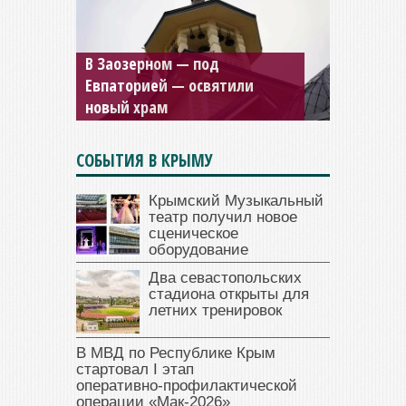
В Заозерном — под
Мужской монастырь Косьмы
Евпаторией — освятили
и Дамиана в Крыму вновь
новый храм
открыт для посещения
СОБЫТИЯ В КРЫМУ
Крымский Музыкальный
театр получил новое
сценическое
оборудование
Два севастопольских
стадиона открыты для
летних тренировок
В МВД по Республике Крым
стартовал I этап
оперативно‑профилактической
операции «Мак‑2026»