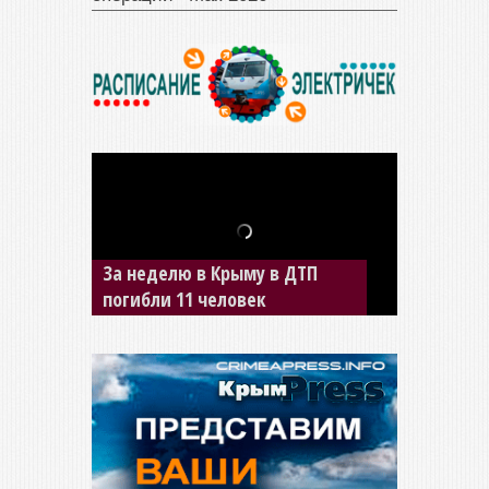
За неделю в Крыму в ДТП
В Джанкое водитель ВАЗа
погибли 11 человек
сбил двух детей на «зебре»