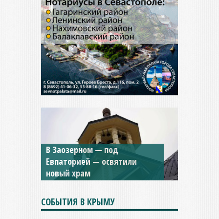
В Заозерном — под
Мужской монастырь Косьмы
Евпаторией — освятили
и Дамиана в Крыму вновь
новый храм
открыт для посещения
СОБЫТИЯ В КРЫМУ