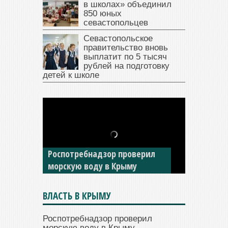
в школах» объединил
850 юных
севастопольцев
Севастопольское
правительство вновь
выплатит по 5 тысяч
рублей на подготовку
детей к школе
В Крыму у жителя Саки
изъяли автомобиль —
Роспотребнадзор проверил
накопил долги по штрафам
морскую воду в Крыму
ГИБДД
ВЛАСТЬ В КРЫМУ
Роспотребнадзор проверил
морскую воду в Крыму