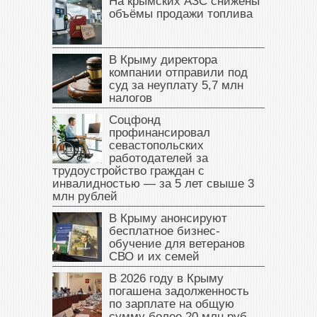
На крымских АЗС снижены
объёмы продажи топлива
В Крыму директора
компании отправили под
суд за неуплату 5,7 млн
налогов
Соцфонд
профинансировал
севастопольских
работодателей за
трудоустройство граждан с
инвалидностью — за 5 лет свыше 3
млн рублей
В Крыму анонсируют
бесплатное бизнес-
обучение для ветеранов
СВО и их семей
В 2026 году в Крыму
погашена задолженность
по зарплате на общую
сумму более 20 млн руб