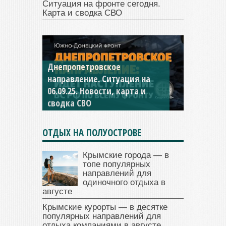
Ситуация на фронте сегодня.
Карта и сводка СВО
Днепропетровское
Константиновское
направление. Ситуация на
направление. Ситуация на
06.09.25. Новости, карта и
04.09.25 Новости, карта и
сводка СВО
сводка СВО
ОТДЫХ НА ПОЛУОСТРОВЕ
Крымские города — в
топе популярных
направлений для
одиночного отдыха в
августе
Крымские курорты — в десятке
популярных направлений для
отдыха компаниями в августе