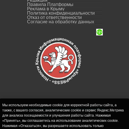
Редакция
Правила Платформы
Реклама в Крыму
Политика конфиденциальности
Отказ от ответственности
Согласие на обработку данных
Мы используем необходимые cookie для корректной работы сайта, а
также, с вашего согласия, аналитические cookie и сервис Яндекс.Метрика
СИ "Новости Крыма - КрымPRESS".
для анализа посещаемости и улучшения работы сайта. Нажимая
Свидетельство о регистрации СМИ ЭЛ № ФС
«Принять», вы соглашаетесь на использование аналитических cookie.
77-62916 выдано Федеральной службой по
Нажимая «Отказаться», вы разрешаете использовать только