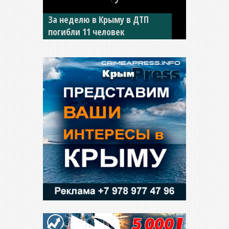
За неделю в Крыму в ДТП
В Джанкое водитель ВАЗа
погибли 11 человек
сбил двух детей на «зебре»