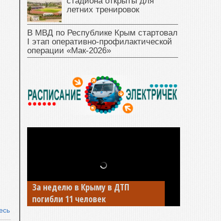
стадиона открыты для
летних тренировок
В МВД по Республике Крым стартовал
I этап оперативно‑профилактической
операции «Мак‑2026»
За неделю в Крыму в ДТП
погибли 11 человек
есь