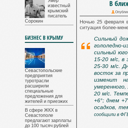
Умер
В бли
известный
крымский
Опубли
писатель
Сорокин
Ночью 25 февраля в
ситуация более-мене
БИЗНЕС В КРЫМУ
Сильный дож
гололедно-и
сильный юго
15-20 м/с, в
25-30 м/с. 
Севастопольские
восток за п
предприятия
изменит н
туротрасли
расширили
умеренного,
специальные
20 м/с. Тем
предложения для
+6°; днем +
жителей и приезжих
осадков, те
В сфере ЖКХ в
сообщили в ФГ
Севастополе
предлагают зарплаты
до 100 тысяч рублей