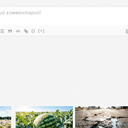
{}
[+]