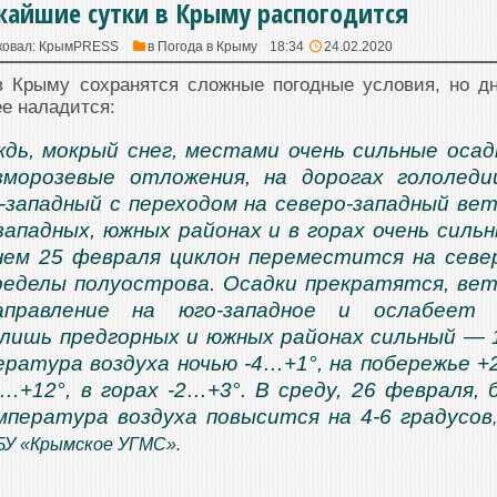
жайшие сутки в Крыму распогодится
ковал:
КрымPRESS
в
Погода в Крыму
18:34
24.02.2020
 Крыму сохранятся сложные погодные условия, но д
е наладится:
дь, мокрый снег, местами очень сильные осад
зморозевые отложения, на дорогах гололеди
-западный с переходом на северо-западный ве
 западных, южных районах и в горах очень силь
Днем 25 февраля циклон переместится на севе
ределы полуострова. Осадки прекратятся, ве
аправление на юго-западное и ослабеет 
 лишь предгорных и южных районах сильный — 
пература воздуха ночью -4…+1°, на побережье 
7…+12°, в горах -2…+3°. В среду, 26 февраля, 
мпература воздуха повысится на 4-6 градусов
БУ
«Крымское УГМС»
.