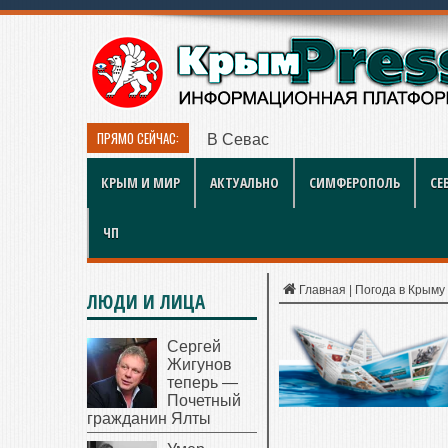
ПРЯМО СЕЙЧАС:
В Севастополе идут проверки у
КРЫМ И МИР
АКТУАЛЬНО
СИМФЕРОПОЛЬ
СЕ
ЧП
Главная
|
Погода в Крыму
ЛЮДИ И ЛИЦА
Сергей
Жигунов
теперь —
Почетный
гражданин Ялты