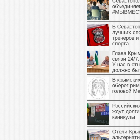
Севастопо
объединяет
#МЫВМЕС
В Севасто
лучших сп
тренеров и
спорта
Глава Крым
связи 24/7,
У нас в от
должно быт
В крымских
оберег рим
головой М
Российски
ждут долги
каникулы
Отели Кры
альтернат