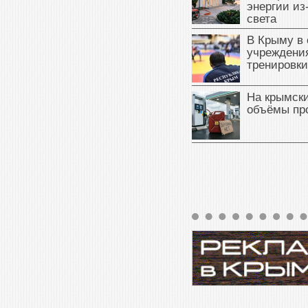
энергии из
света
В Крыму в
учреждени
тренировки
На крымск
объёмы пр