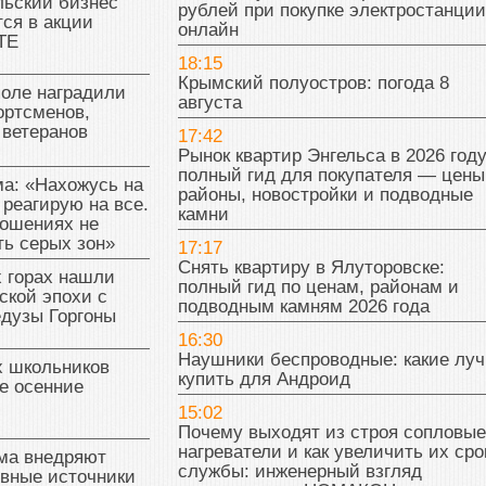
льский бизнес
рублей при покупке электростанции
ся в акции
онлайн
ТЕ
18:15
Крымский полуостров: погода 8
поле наградили
августа
ортсменов,
 ветеранов
17:42
Рынок квартир Энгельса в 2026 году
полный гид для покупателя — цены
а: «Нахожусь на
районы, новостройки и подводные
 реагирую на все.
камни
ношениях не
ь серых зон»
17:17
Снять квартиру в Ялуторовске:
 горах нашли
полный гид по ценам, районам и
ской эпохи с
подводным камням 2026 года
едузы Горгоны
16:30
Наушники беспроводные: какие лу
х школьников
купить для Андроид
е осенние
15:02
Почему выходят из строя сопловые
нагреватели и как увеличить их сро
ма внедряют
службы: инженерный взгляд
ивные источники