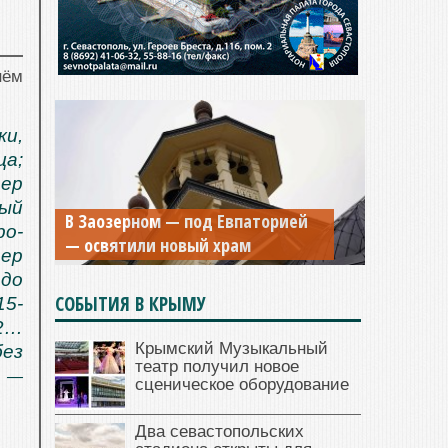
нём
ки,
ца;
тер
ный
В Заозерном — под Евпаторией
ро-
— освятили новый храм
тер
до
СОБЫТИЯ В КРЫМУ
15-
+2…
Крымский Музыкальный
без
театр получил новое
, —
сценическое оборудование
Два севастопольских