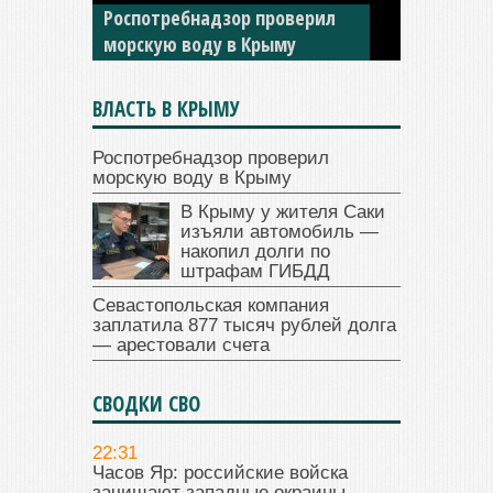
накопил долги по штрафам
ГИБДД
ВЛАСТЬ В КРЫМУ
Роспотребнадзор проверил
морскую воду в Крыму
В Крыму у жителя Саки
изъяли автомобиль —
накопил долги по
штрафам ГИБДД
Севастопольская компания
заплатила 877 тысяч рублей долга
— арестовали счета
СВОДКИ СВО
22:31
Часов Яр: российские войска
зачищают западные окраины.