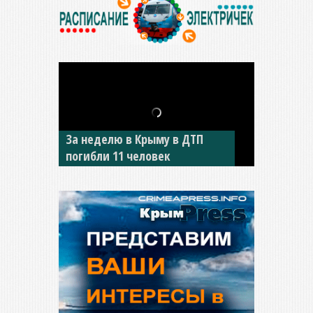
В Джанкое водитель ВАЗа
сбил двух детей на «зебре»