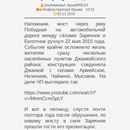
Опубликовал:
КрымPRESS
в
Инфраструктура Крыма
10:31
03.12.2016
Напомним, мост через реку
Победная на автомобильной
дороге между сёлами Заречное и
Болотное рухнул 22 мая 2015 года.
Событие крайне осложнило жизнь
жителям сразу несколько
населённых пунктов Джанкойского
района: конструкция соединяла
Джанкой с селами Армейское,
Низинное, Чайкино, Мысовое. На
деле ЧП выглядело так:
https://www.youtube.com/watch?
v=94nmCcmSpLY
И вот в пятницу, спустя почти
полтора года после обрушения, по
новому мосту в селе Заречное
прошли гости его презентации.