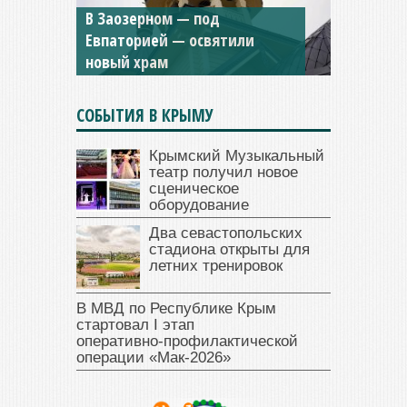
Мужской монастырь Косьмы
и Дамиана в Крыму вновь
открыт для посещения
СОБЫТИЯ В КРЫМУ
Крымский Музыкальный
театр получил новое
сценическое
оборудование
Два севастопольских
стадиона открыты для
летних тренировок
В МВД по Республике Крым
стартовал I этап
оперативно‑профилактической
операции «Мак‑2026»