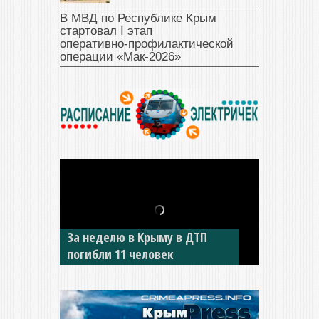
В МВД по Республике Крым
стартовал I этап
оперативно‑профилактической
операции «Мак‑2026»
За неделю в Крыму в ДТП
В Джанкое водитель ВАЗа
погибли 11 человек
сбил двух детей на «зебре»