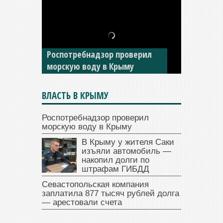
В Крыму у жителя Саки
изъяли автомобиль —
Роспотребнадзор проверил
накопил долги по штрафам
морскую воду в Крыму
ГИБДД
ВЛАСТЬ В КРЫМУ
Роспотребнадзор проверил
морскую воду в Крыму
В Крыму у жителя Саки
изъяли автомобиль —
накопил долги по
штрафам ГИБДД
Севастопольская компания
заплатила 877 тысяч рублей долга
— арестовали счета