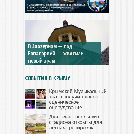
В Заозерном — под
Мужской монастырь Косьмы
Евпаторией — освятили
и Дамиана в Крыму вновь
новый храм
открыт для посещения
СОБЫТИЯ В КРЫМУ
Крымский Музыкальный
театр получил новое
сценическое
оборудование
Два севастопольских
стадиона открыты для
летних тренировок