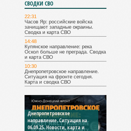
СВОДКИ СВО
22:31
Часов Яр: российские войска
зачищают западные окраины.
Сводка и карта СВО
14:48
Купянское направление: река
Оскол больше не преграда. Сводка
и карта СВО
10:30
Днепропетровское направление.
Ситуация на фронте сегодня.
Карта и сводка СВО
Днепропетровское
Константиновское
направление. Ситуация на
направление. Ситуация на
06.09.25. Новости, карта и
04.09.25 Новости, карта и