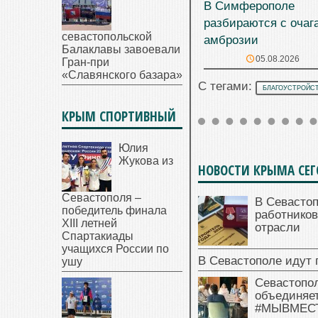
В Симферополе
разбираются с очаг
севастопольской
амброзии
Балаклавы завоевали
05.08.2026
Гран-при
«Славянского базара»
С тегами:
БЛАГОУСТРОЙС
КРЫМ СПОРТИВНЫЙ
Юлия
Жукова из
НОВОСТИ КРЫМА СЕ
Севастополя –
В Севасто
победитель финала
работников
XIII летней
отрасли
Спартакиады
учащихся России по
В Севастополе идут 
ушу
Севастопо
объединяет
#МЫВМЕС