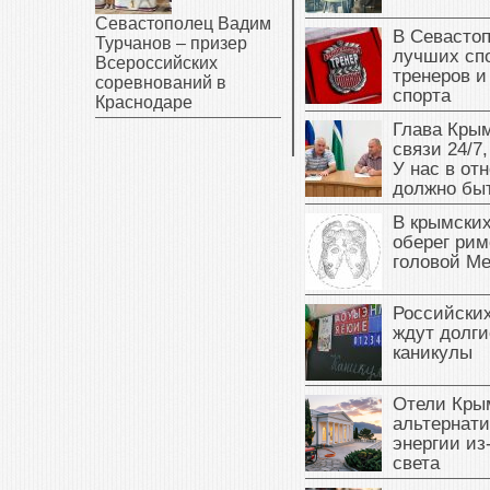
Севастополец Вадим
В Севасто
Турчанов – призер
лучших сп
Всероссийских
тренеров и
соревнований в
спорта
Краснодаре
Глава Крым
связи 24/7,
У нас в от
должно быт
В крымских
оберег рим
головой М
Российски
ждут долги
каникулы
Отели Кры
альтернат
энергии из
света