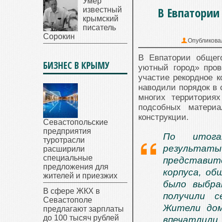
Умер
В Евпатории
известный
крымский
писатель
Сорокин
Опубликова
В Евпатории общег
БИЗНЕС В КРЫМУ
уютный город» про
участие рекордное к
наводили порядок в 
многих территория
подсобных материа
конструкции.
Севастопольские
предприятия
По итога
туротрасли
результаты
расширили
специальные
представи
предложения для
корпуса, об
жителей и приезжих
было выбра
В сфере ЖКХ в
получили с
Севастополе
Жители дом
предлагают зарплаты
до 100 тысяч рублей
впечатлили