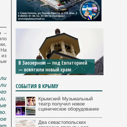
р –
яло
ки,
 На
Мужской монастырь Косьмы и
 из
вые
Дамиана в Крыму вновь открыт
для посещения
ли
шли
СОБЫТИЯ В КРЫМУ
го
ии,
Крымский Музыкальный
театр получил новое
ые
сценическое оборудование
о.
ое
Два севастопольских
кат