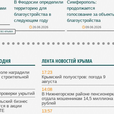
В Феодосии определили
Симферополь:
ами
территорию для
продолжается
благоустройства в
голосование за объект
следующем году
благоустройства
26.06.2026
09.06.2026
ТВО КРЫМА
ГОДНЯ
ЛЕНТА НОВОСТЕЙ КРЫМА
поле наградили
17:23
 строительной
Крымский полуостров: погода 9
августа
14:08
проверки укрытий
В Нижнегорском районе пенсионерк
отдала мошенникам 14,5 миллиона
льский бизнес
рублей
ся в акции
ТЕ
13:57