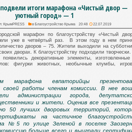
 подвели итоги марафона «Чистый двор —
уютный город» — 1
л:
КрымPRESS
в
Благоустройство Крыма
20:48
22.07.2019
ородской марафон по благоустройству «Чистый дво
вели уже в четвёртый раз. В этом году в нем прин
оличество дворов – 75. Жители выходили на субботни
своих дворах. К благоустройству подходили творчески.
х появились декоративные элементы, изготовленные
лов: фигурки животных, необычные клумбы, игро
м марафона евпаторийцы презентова
 своей работы членам комиссии. В нее во
тели администрации города, депутатско
щественники и жители. Оценив все презентац
но 50 лучших дворовых территорий, котор
ертификаты на частичное благоустройств
а №5 по улице Зеленой в поселке Заозерн
 комиссию больше всего и выиграли сертифи