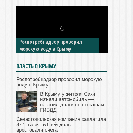
В Крыму у жителя Саки изъяли
автомобиль — накопил долги по
штрафам ГИБДД
ВЛАСТЬ В КРЫМУ
Роспотребнадзор проверил морскую
воду в Крыму
В Крыму у жителя Саки
изъяли автомобиль —
накопил долги по штрафам
ГИБДД
Севастопольская компания заплатила
877 тысяч рублей долга —
арестовали счета