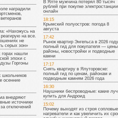
В Ялте мужчина потерял 80 тысяч
рублей при покупке электростанции
поле наградили
онлайн
ортсменов,
 ветеранов
18:15
Крымский полуостров: погода 8
августа
а: «Нахожусь на
 реагирую на все.
17:42
ношениях не
Рынок квартир Энгельса в 2026 году
ь серых зон»
полный гид для покупателя — цены
районы, новостройки и подводные
 горах нашли
камни
ской эпохи с
едузы Горгоны
17:17
Снять квартиру в Ялуторовске:
полный гид по ценам, районам и
х школьников
подводным камням 2026 года
е осенние
16:30
Наушники беспроводные: какие лу
купить для Андроид
ма внедряют
ивные источники
15:02
-за отключений
Почему выходят из строя сопловые
нагреватели и как увеличить их сро