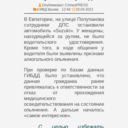
Опубликовал:
CrimeaPRESS
в
МВД Крыма
12:46
20.04.2021
В Евпатории, на улице Полупанова
сотрудники ДПС остановили
автомобиль «Suzuki». У женщины,
находящейся за рулем, не было
водительского удостоверения.
Кроме того, в ходе общения у
водителя были выявлены признаки
алкогольного опьянения.
При проверке по базам данных
ГИБДД было установлено, что
данная гражданка ранее
привлекалась к ответственности за
отказ от прохождения
медицинского
освидетельствования на состояние
опьянения. А дальше началось
«самое интересное».
С целью избежать