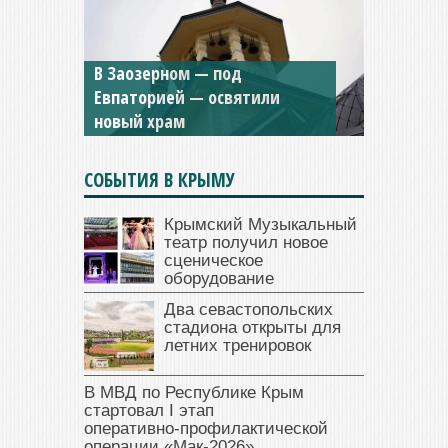
Мужской монастырь Косьмы
и Дамиана в Крыму вновь
открыт для посещения
СОБЫТИЯ В КРЫМУ
Крымский Музыкальный
театр получил новое
сценическое
оборудование
Два севастопольских
стадиона открыты для
летних тренировок
В МВД по Республике Крым
стартовал I этап
оперативно‑профилактической
операции «Мак‑2026»