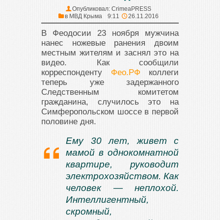
Опубликовал:
CrimeaPRESS
в
МВД Крыма
9:11
26.11.2016
В Феодосии 23 ноября мужчина
нанес ножевые ранения двоим
местным жителям и заснял это на
видео. Как сообщили
корреспонденту
Фео.РФ
коллеги
теперь уже задержанного
Следственным комитетом
гражданина, случилось это на
Симферопольском шоссе в первой
половине дня.
Ему 30 лет, живет с
мамой в однокомнатной
квартире, руководит
электрохозяйством. Как
человек — неплохой.
Интеллигентный,
скромный,