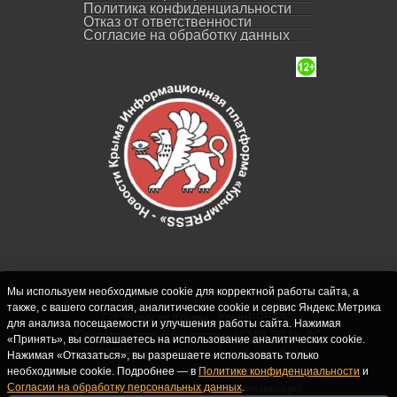
Политика конфиденциальности
Отказ от ответственности
Согласие на обработку данных
Мы используем необходимые cookie для корректной работы сайта, а
также, с вашего согласия, аналитические cookie и сервис Яндекс.Метрика
СИ "Новости Крыма - КрымPRESS".
для анализа посещаемости и улучшения работы сайта. Нажимая
Свидетельство о регистрации СМИ ЭЛ № ФС
«Принять», вы соглашаетесь на использование аналитических cookie.
77-62916 выдано Федеральной службой по
Нажимая «Отказаться», вы разрешаете использовать только
надзору в сфере связи, информационных
необходимые cookie. Подробнее — в
Политике конфиденциальности
и
Согласии на обработку персональных данных
.
технологий и массовых коммуникаций