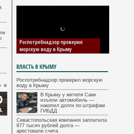
к
ля
В Крыму у жителя Саки изъяли
о
автомобиль — накопил долги по
штрафам ГИБДД
ВЛАСТЬ В КРЫМУ
Роспотребнадзор проверил морскую
воду в Крыму
В Крыму у жителя Саки
изъяли автомобиль —
накопил долги по штрафам
ГИБДД
Севастопольская компания заплатила
877 тысяч рублей долга —
арестовали счета