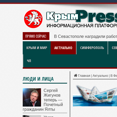
ПРЯМО СЕЙЧАС:
В Севастополе наградили работ
КРЫМ И МИР
АКТУАЛЬНО
СИМФЕРОПОЛЬ
СЕ
ЧП
Главная
|
Актуально
|
В Ф
ЛЮДИ И ЛИЦА
Сергей
Жигунов
теперь —
Почетный
гражданин Ялты