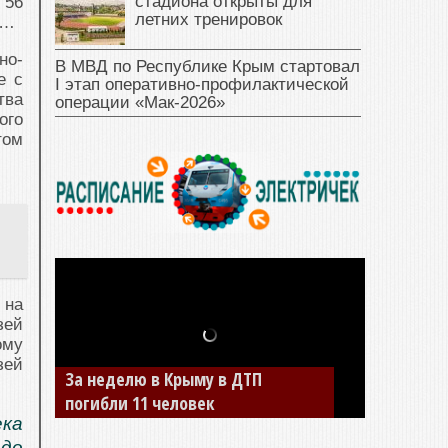
стадиона открыты для
 56
летних тренировок
у…
но-
В МВД по Республике Крым стартовал
е с
I этап оперативно‑профилактической
тва
операции «Мак‑2026»
ого
том
 на
зей
ому
зей
В Джанкое водитель ВАЗа сбил
двух детей на «зебре»
ека
 до