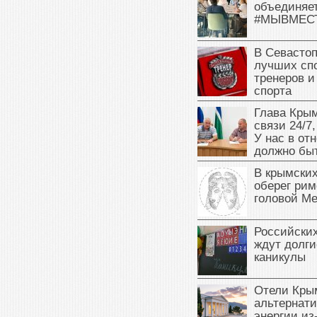
объединяет
#МЫВМЕС
В Севасто
лучших сп
тренеров и
спорта
Глава Крым
связи 24/7,
У нас в от
должно быт
В крымских
оберег рим
головой М
Российски
ждут долги
каникулы
Отели Кры
альтернат
энергии из