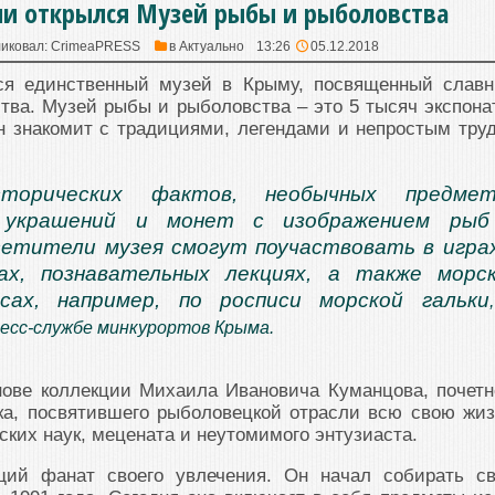
ии открылся Музей рыбы и рыболовства
иковал:
CrimeaPRESS
в
Актуально
13:26
05.12.2018
ся единственный музей в Крыму, посвященный слав
ва. Музей рыбы и рыболовства – это 5 тысяч экспона
н знакомит с традициями, легендами и непростым тру
торических фактов, необычных предмет
, украшений и монет с изображением рыб
сетители музея смогут поучаствовать в игра
ах, познавательных лекциях, а также морс
ссах, например, по росписи морской гальки
ресс-службе минкурортов Крыма.
нове коллекции Михаила Ивановича Куманцова, почетн
ка, посвятившего рыболовецкой отрасли всю свою жиз
ских наук, мецената и неутомимого энтузиаста.
щий фанат своего увлечения. Он начал собирать с