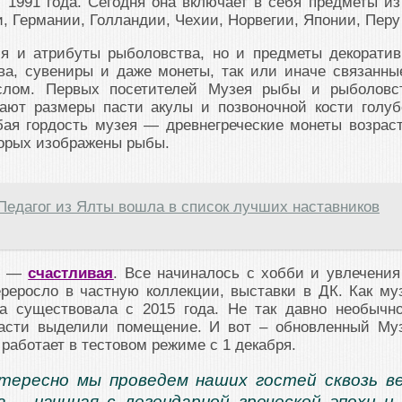
1991 года. Сегодня она включает в себя предметы из
, Германии, Голландии, Чехии, Норвегии, Японии, Пер
ия и атрибуты рыболовства, но и предметы декоратив
ва, сувениры и даже монеты, так или иначе связанны
лом. Первых посетителей Музея рыбы и рыболовс
ают размеры пасти акулы и позвоночной кости голуб
бая гордость музея — древнегреческие монеты возрас
оторых изображены рыбы.
Педагог из Ялты вошла в список лучших наставников
ея —
счастливая
. Все начиналось с хобби и увлечения
реросло в частную коллекции, выставки в ДК. Как му
а существовала с 2015 года. Не так давно необычн
ласти выделили помещение. И вот – обновленный Му
работает в тестовом режиме с 1 декабря.
тересно мы проведем наших гостей сквозь в
 – начиная с легендарной греческой эпохи и