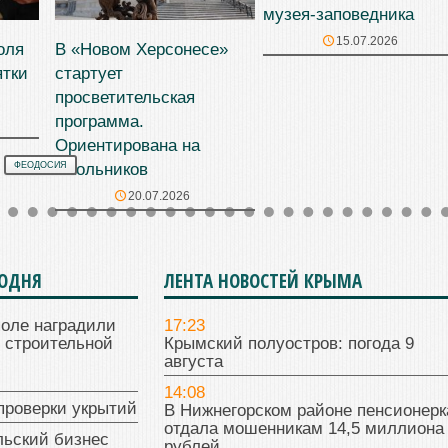
музея-заповедника
15.07.2026
оля
В «Новом Херсонесе»
ятки
стартует
просветительская
программа.
Ориентирована на
школьников
ФЕОДОСИЯ
20.07.2026
ГОДНЯ
ЛЕНТА НОВОСТЕЙ КРЫМА
поле наградили
17:23
 строительной
Крымский полуостров: погода 9
августа
14:08
проверки укрытий
В Нижнегорском районе пенсионерк
отдала мошенникам 14,5 миллиона
льский бизнес
рублей