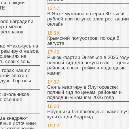
ся в акции
ТЕ
13:57
В Ялте мужчина потерял 80 тысяч
рублей при покупке электростанции
поле наградили
онлайн
ортсменов,
 ветеранов
18:15
Крымский полуостров: погода 8
августа
а: «Нахожусь на
 реагирую на все.
17:42
ношениях не
Рынок квартир Энгельса в 2026 году
ь серых зон»
полный гид для покупателя — цены
районы, новостройки и подводные
 горах нашли
камни
ской эпохи с
едузы Горгоны
17:17
Снять квартиру в Ялуторовске:
полный гид по ценам, районам и
х школьников
подводным камням 2026 года
е осенние
16:30
Наушники беспроводные: какие лу
купить для Андроид
ма внедряют
ивные источники
15:02
-за отключений