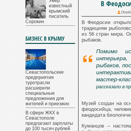
Умер
В Феодос
известный
крымский
Опубл
писатель
Сорокин
В Феодосии открыл
традициям рыболовст
из 56 стран мира. О
БИЗНЕС В КРЫМУ
рыбаков.
Помимо ис
интерьера
рыбаков, по
интерактив
Севастопольские
предприятия
мастер-кла
туротрасли
рассказали в п
расширили
специальные
предложения для
Музей создан на ос
жителей и приезжих
феодосийца, челове
В сфере ЖКХ в
кандидата биологиче
Севастополе
предлагают зарплаты
Куманцов – настоя
до 100 тысяч рублей