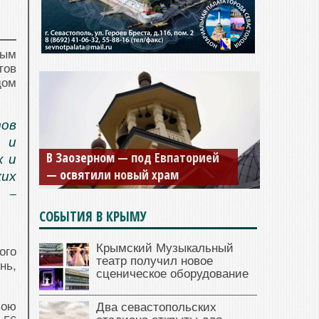
ным
тов
дом
ов
Мужской монастырь Косьмы и
 и
Дамиана в Крыму вновь открыт
х и
для посещения
ких
, –
СОБЫТИЯ В КРЫМУ
Крымский Музыкальный
ого
театр получил новое
нь,
сценическое оборудование
вою
Два севастопольских