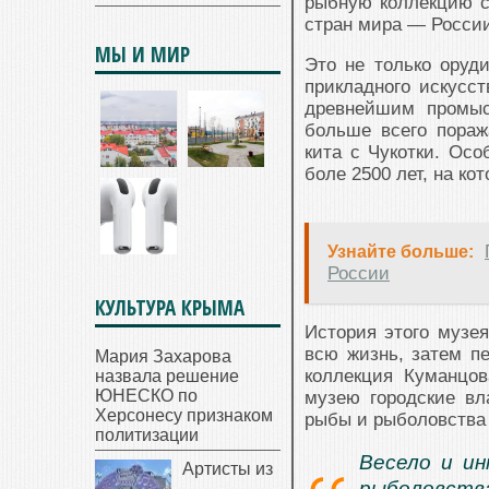
рыбную коллекцию с 
стран мира — России
МЫ И МИР
Это не только оруд
прикладного искусст
древнейшим промыс
больше всего пораж
кита с Чукотки. Осо
боле 2500 лет, на к
Узнайте больше:
России
КУЛЬТУРА КРЫМА
История этого муз
всю жизнь, затем пе
Мария Захарова
коллекция Куманцов
назвала решение
ЮНЕСКО по
музею городские в
Херсонесу признаком
рыбы и рыболовства 
политизации
Весело и ин
Артисты из
рыболовства