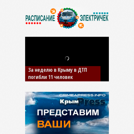
В Джанкое водитель ВАЗа
сбил двух детей на «зебре»