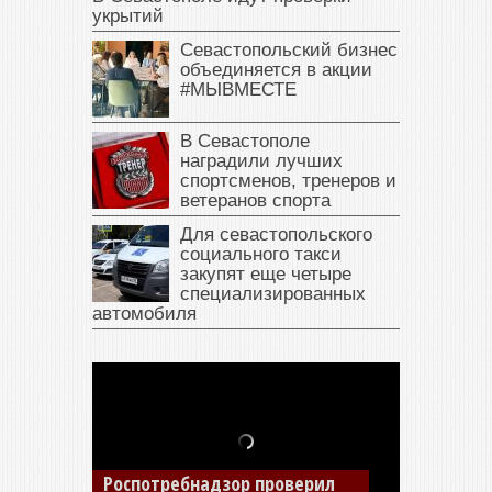
укрытий
Севастопольский бизнес
объединяется в акции
#МЫВМЕСТЕ
В Севастополе
наградили лучших
спортсменов, тренеров и
ветеранов спорта
Для севастопольского
социального такси
закупят еще четыре
специализированных
автомобиля
В Крыму у жителя Саки
изъяли автомобиль —
накопил долги по штрафам