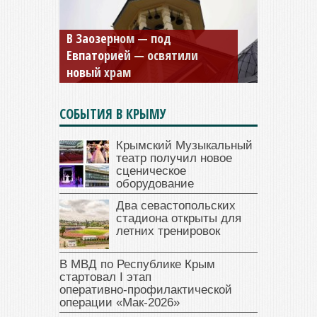
Мужской монастырь Косьмы
и Дамиана в Крыму вновь
открыт для посещения
СОБЫТИЯ В КРЫМУ
Крымский Музыкальный
театр получил новое
сценическое
оборудование
Два севастопольских
стадиона открыты для
летних тренировок
В МВД по Республике Крым
стартовал I этап
оперативно‑профилактической
операции «Мак‑2026»