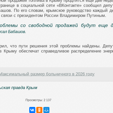
ой продажей топлива в Крыму продлятся еще две неде
транице в социальной сети «ВКонтакте» сообщил депу
ашов. По его словам, крымское руководство каждый д
й связи с президентом России Владимиром Путиным.
роблемы со свободной продажей будут еще 
писал Бабашов.
рил, что пути решения этой проблемы найдены. Депу
 в Крыму обеспечат справедливое распределение энер
Максимальный размер больничного в 2026 году
ская правда Крым
Просмотры:
2 137