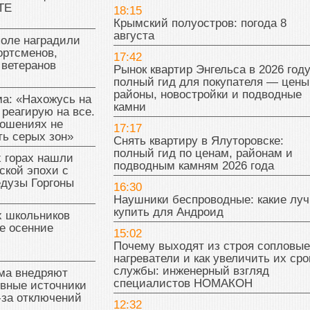
ТЕ
18:15
Крымский полуостров: погода 8
августа
поле наградили
ортсменов,
17:42
 ветеранов
Рынок квартир Энгельса в 2026 году
полный гид для покупателя — цены
районы, новостройки и подводные
а: «Нахожусь на
камни
 реагирую на все.
ношениях не
17:17
ь серых зон»
Снять квартиру в Ялуторовске:
полный гид по ценам, районам и
 горах нашли
подводным камням 2026 года
ской эпохи с
едузы Горгоны
16:30
Наушники беспроводные: какие лу
купить для Андроид
х школьников
е осенние
15:02
Почему выходят из строя сопловые
нагреватели и как увеличить их сро
службы: инженерный взгляд
ма внедряют
специалистов НОМАКОН
ивные источники
-за отключений
12:32