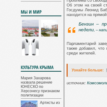
Проблемы со свободн
Об этом на своей с
Госдумы Леонид Баб
МЫ И МИР
находится на прямо
Бензин – п
недели
, – на
Парламентарий заве
также добавил, что
среди жителей.
КУЛЬТУРА КРЫМА
Узнайте больше:
Мария Захарова
назвала решение
источник:
Комсомоль
ЮНЕСКО по
Херсонесу признаком
политизации
Артисты из