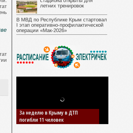
стадиона открыты для
ли.
летних тренировок
тат
ень
В МВД по Республике Крым стартовал
I этап оперативно‑профилактической
две
операции «Мак‑2026»
тат
гии
За неделю в Крыму в ДТП
погибли 11 человек