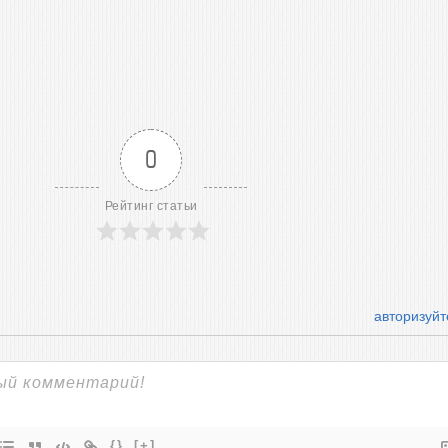
0
Рейтинг статьи
авторизуйт
{}
[+]