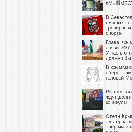
#МЫВМЕС
В Севасто
лучших сп
тренеров и
спорта
Глава Крым
связи 24/7,
У нас в от
должно быт
В крымских
оберег рим
головой М
Российски
ждут долги
каникулы
Отели Кры
альтернат
энергии из