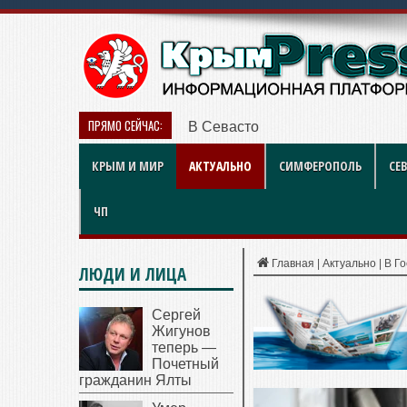
ПРЯМО СЕЙЧАС:
В Севастополе наградили работ
КРЫМ И МИР
АКТУАЛЬНО
СИМФЕРОПОЛЬ
СЕ
ЧП
Главная
|
Актуально
|
В Го
ЛЮДИ И ЛИЦА
Сергей
Жигунов
теперь —
Почетный
гражданин Ялты