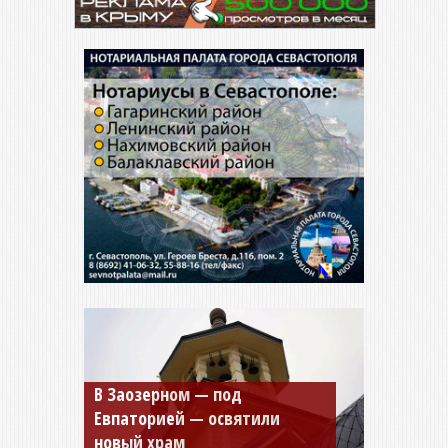
В Заозерном — под
Мужской монастырь Косьмы
Евпаторией — освятили
и Дамиана в Крыму вновь
новый храм
открыт для посещения