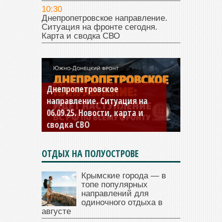
10:30
Днепропетровское направление.
Ситуация на фронте сегодня.
Карта и сводка СВО
Днепропетровское
Константиновское
направление. Ситуация на
направление. Ситуация на
06.09.25. Новости, карта и
04.09.25 Новости, карта и
сводка СВО
сводка СВО
ОТДЫХ НА ПОЛУОСТРОВЕ
Крымские города — в
топе популярных
направлений для
одиночного отдыха в
августе