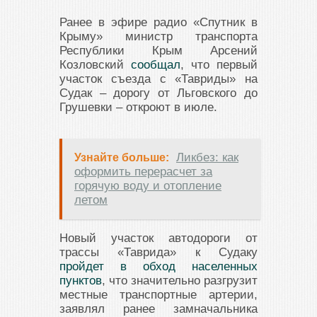
Ранее в эфире радио «Спутник в
Крыму» министр транспорта
Республики Крым Арсений
Козловский
сообщал
, что первый
участок съезда с «Тавриды» на
Судак – дорогу от Льговского до
Грушевки – откроют в июле.
Ликбез: как
Узнайте больше:
оформить перерасчет за
горячую воду и отопление
летом
Новый участок автодороги от
трассы «Таврида» к Судаку
пройдет в обход населенных
пунктов
, что значительно разгрузит
местные транспортные артерии,
заявлял ранее замначальника