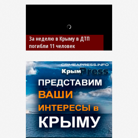
За неделю в Крыму в ДТП
В Джанкое водитель ВАЗа
погибли 11 человек
сбил двух детей на «зебре»