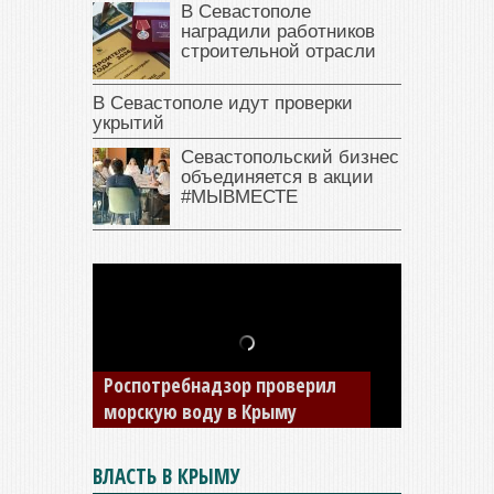
В Севастополе
наградили работников
строительной отрасли
В Севастополе идут проверки
укрытий
Севастопольский бизнес
объединяется в акции
#МЫВМЕСТЕ
В Крыму у жителя Саки
изъяли автомобиль —
Роспотребнадзор проверил
накопил долги по штрафам
морскую воду в Крыму
ГИБДД
ВЛАСТЬ В КРЫМУ