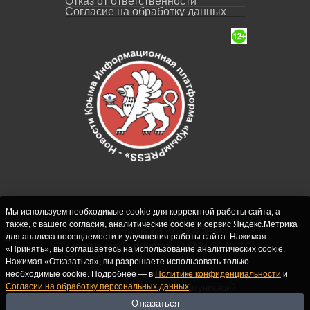
Отказ от ответственности
Согласие на обработку данных
Мы используем необходимые cookie для корректной работы сайта, а
также, с вашего согласия, аналитические cookie и сервис Яндекс.Метрика
СИ "Новости Крыма - КрымPRESS".
для анализа посещаемости и улучшения работы сайта. Нажимая
Свидетельство о регистрации СМИ ЭЛ № ФС
«Принять», вы соглашаетесь на использование аналитических cookie.
77-62916 выдано Федеральной службой по
Нажимая «Отказаться», вы разрешаете использовать только
надзору в сфере связи, информационных
необходимые cookie. Подробнее — в
Политике конфиденциальности
и
Согласии на обработку персональных данных
.
технологий и массовых коммуникаций
(Роскомнадзор) 10.09.2015. Учредитель и
Отказаться