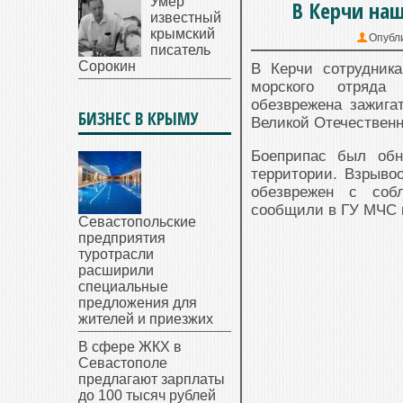
Умер
В Керчи на
известный
крымский
Опубл
писатель
Сорокин
В Керчи сотрудника
морского отря
обезврежена зажига
БИЗНЕС В КРЫМУ
Великой Отечественн
Боеприпас был обн
территории. Взрыво
обезврежен с соб
сообщили в ГУ МЧС 
Севастопольские
предприятия
туротрасли
расширили
специальные
предложения для
жителей и приезжих
В сфере ЖКХ в
Севастополе
предлагают зарплаты
до 100 тысяч рублей