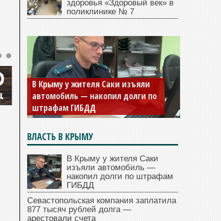
здоровья «Здоровый век» в
поликлинике № 7
В Крыму у жителя Саки изъяли
автомобиль — накопил долги по
штрафам ГИБДД
ВЛАСТЬ В КРЫМУ
В Крыму у жителя Саки
изъяли автомобиль —
накопил долги по штрафам
ГИБДД
Севастопольская компания заплатила
877 тысяч рублей долга —
арестовали счета