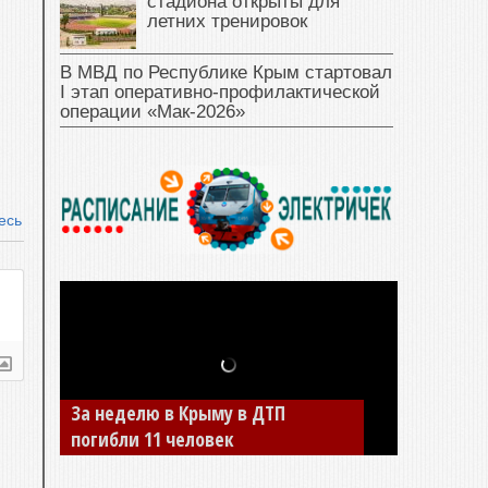
стадиона открыты для
летних тренировок
В МВД по Республике Крым стартовал
I этап оперативно‑профилактической
операции «Мак‑2026»
есь
За неделю в Крыму в ДТП
погибли 11 человек