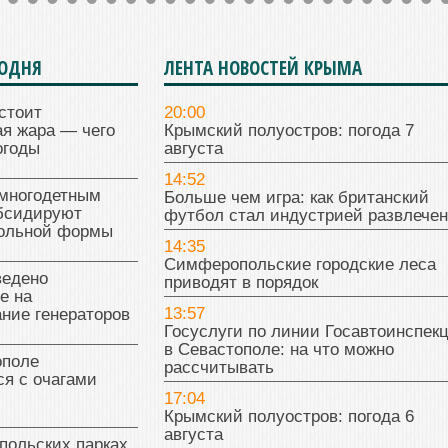
ГОДНЯ
ЛЕНТА НОВОСТЕЙ КРЫМА
стоит
20:00
я жара — чего
Крымский полуостров: погода 7
огоды
августа
14:52
многодетным
Больше чем игра: как британский
бсидируют
футбол стал индустрией развлече
кольной формы
14:35
Симферопольские городские леса
ведено
приводят в порядок
е на
13:57
ние генераторов
Госуслуги по линии Госавтоинспек
в Севастополе: на что можно
поле
рассчитывать
я с очагами
17:04
Крымский полуостров: погода 6
августа
польских парках