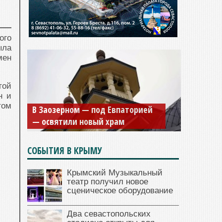
ого
ла
мен
той
н и
том
В Заозерном — под Евпаторией
— освятили новый храм
СОБЫТИЯ В КРЫМУ
Крымский Музыкальный
театр получил новое
сценическое оборудование
Два севастопольских