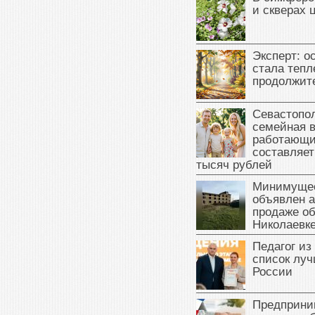
и скверах 
Эксперт: о
стала тепл
продолжит
Севастопол
семейная 
работающи
составляет
тысяч рублей
Минимущес
объявлен а
продаже об
Николаевк
Педагог из
список луч
России
Предприни