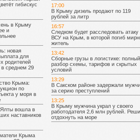
цветёт гибискус
17:00
В Крыму дизель продают по 119
рублей за литр
сень в Крыму
16:57
ее и
Следком будет расследовать атаку
ельнее
ВСУ на Крым, в которой погиб мир
житель
ь: новая
13:42
выплата для
Сборные грузы в логистике: полны
х родителей
разбор схемы, тарифов и скрытых
 в среднем 29
условий
13:29
тво Крыма:
В Сакском районе задержали мужч
укцион по
за серию преступлений
ъекта у моря в
е
13:25
В Крыму мужчина украл у своего
 Ялты вошла в
работодателя 2,6 млн рублей. Реш
ших наставников
отдохнуть на море
матели Крыма