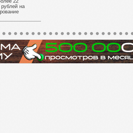
олее 22
 рублей на
рование