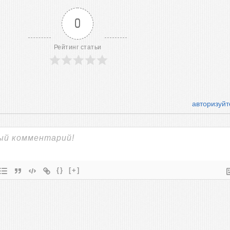
0
Рейтинг статьи
авторизуйт
{}
[+]