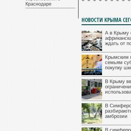
Краснодаре
НОВОСТИ КРЫМА СЕ
А в Крыму 
африканска
ждать от п
Крымским 
семьям су
покупку ш
В Крыму в
ограничени
использова
В Симферо
разбираютс
амброзии
В симферо