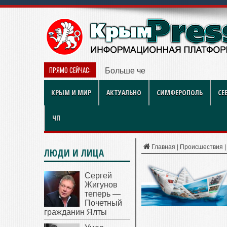
ПРЯМО СЕЙЧАС:
Больше чем игра: как британск
КРЫМ И МИР
АКТУАЛЬНО
СИМФЕРОПОЛЬ
СЕ
ЧП
Главная
|
Происшествия
ЛЮДИ И ЛИЦА
Сергей
Жигунов
теперь —
Почетный
гражданин Ялты