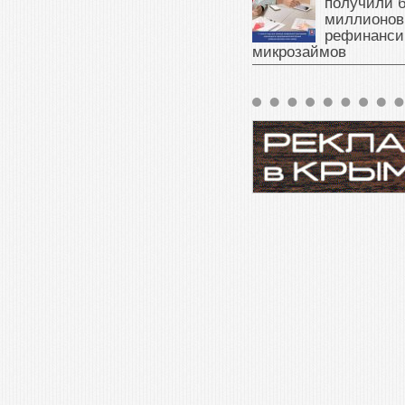
получили б
миллионов
рефинанси
микрозаймов