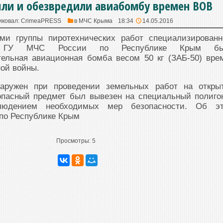
шли и обезвредили авиабомбу времен ВОВ
иковал:
CrimeaPRESS
в
МЧС Крыма
18:34
14.05.2016
ми группы пиротехнических работ специализированн
да ГУ МЧС России по Республике Крым бы
тельная авиационная бомба весом 50 кг (ЗАБ-50) вре
ой войны.
аружен при проведении земельных работ на откры
опасный предмет был вывезен на специальный полиго
людением необходимых мер безопасности. Об э
по Республике Крым
Просмотры:
5