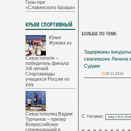
Гран-при
«Славянского базара»
КРЫМ СПОРТИВНЫЙ
БОЛЬШЕ ПО ТЕМЕ:
Юлия
Жукова из
Задержаны вандалы
Севастополя –
свалившие Ленина 
победитель финала
Судаке
XIII летней
Спартакиады
25.11.2016
учащихся России по
ушу
Севастополец Вадим
С тегами:
МВД И МЧС КРЫ
Турчанов – призер
Всероссийских
соревнований в