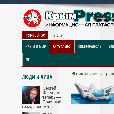
ПРЯМО СЕЙЧАС:
В Севастополе наградили рабо
КРЫМ И МИР
АКТУАЛЬНО
СИМФЕРОПОЛЬ
СЕ
ЧП
Главная
|
Актуально
|
В К
ЛЮДИ И ЛИЦА
Сергей
Жигунов
теперь —
Почетный
гражданин Ялты