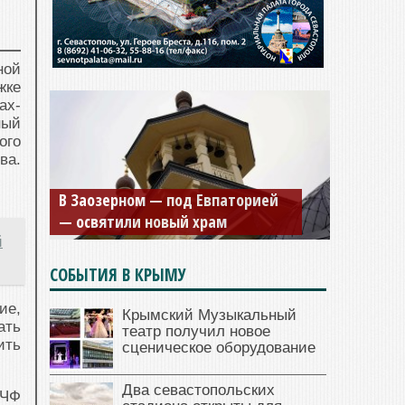
ной
жке
ах-
ный
ого
ва.
В Заозерном — под Евпаторией
— освятили новый храм
й
СОБЫТИЯ В КРЫМУ
ие,
Крымский Музыкальный
ать
театр получил новое
ить
сценическое оборудование
Два севастопольских
 ЧФ