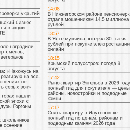
14:08
проверки укрытий
В Нижнегорском районе пенсионерк
отдала мошенникам 14,5 миллиона
льский бизнес
рублей
ся в акции
ТЕ
13:57
В Ялте мужчина потерял 80 тысяч
рублей при покупке электростанции
поле наградили
онлайн
ортсменов,
 ветеранов
18:15
Крымский полуостров: погода 8
августа
а: «Нахожусь на
 реагирую на все.
17:42
ношениях не
Рынок квартир Энгельса в 2026 году
ь серых зон»
полный гид для покупателя — цены
районы, новостройки и подводные
 горах нашли
камни
ской эпохи с
едузы Горгоны
17:17
Снять квартиру в Ялуторовске:
полный гид по ценам, районам и
х школьников
подводным камням 2026 года
е осенние