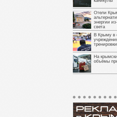
каникулы
Отели Кры
альтернат
энергии из
света
В Крыму в
учреждени
тренировки
На крымск
объёмы пр