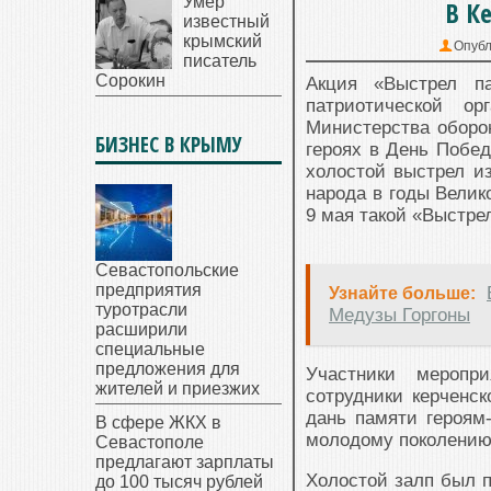
Умер
В К
известный
крымский
Опубл
писатель
Сорокин
Акция «Выстрел па
патриотической ор
Министерства оборон
БИЗНЕС В КРЫМУ
героях в День Побе
холостой выстрел из
народа в годы Велик
9 мая такой «Выстре
Севастопольские
предприятия
Узнайте больше:
туротрасли
Медузы Горгоны
расширили
специальные
предложения для
Участники меропр
жителей и приезжих
сотрудники керченск
дань памяти героям
В сфере ЖКХ в
молодому поколению 
Севастополе
предлагают зарплаты
Холостой залп был п
до 100 тысяч рублей