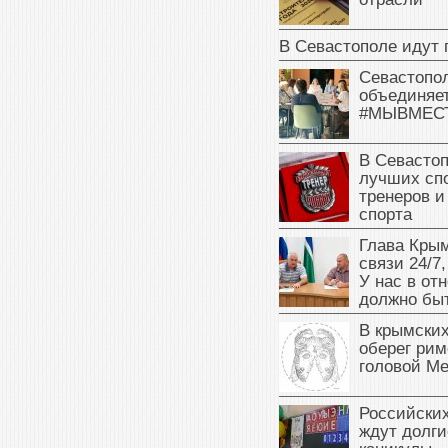
В Севастополе идут 
Севастопо
объединяет
#МЫВМЕС
В Севасто
лучших сп
тренеров и
спорта
Глава Крым
связи 24/7,
У нас в от
должно быт
В крымских
оберег рим
головой М
Российски
ждут долги