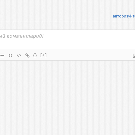
авторизуйт
{}
[+]