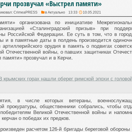
ерчи прозвучал «Выстрел памяти»
иковал:
CrimeaPRESS
в
Актуально
13:33
10.05.2021
мяти» организована по инициативе Межрегиональ
ганизацией «Сталинградский призыв» при поддер
ы Российской Федерации. Ее суть в том, что в город
ды и в памятные даты в полдень производится одиноч
 артиллерийского орудия в память о подвигах советск
ой Отечественной войны, о павших защитниках Отечест
л памяти» прозвучал и в Керчи.
В крымских горах нашли оберег римской эпохи с голово
иятия, в числе которых ветераны, военнослужащ
ой прокуратуры, общественники собрались, чтобы отд
-победителям Великой Отечественной войны и напомн
керчан о победах их предков.
роизведен расчетом 126-й бригады береговой обороны