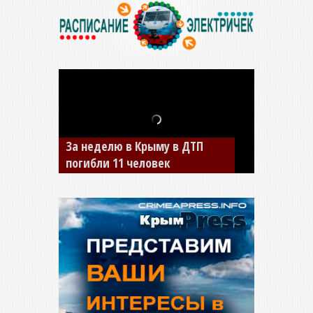
В Джанкое водитель ВАЗа
сбил двух детей на «зебре»