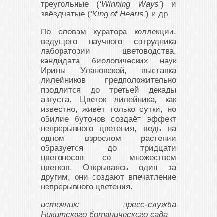
треугольные (
‘Winning Ways’
) и
звёздчатые (
‘King of Hearts’
) и др.
По словам куратора коллекции,
ведущего научного сотрудника
лаборатории цветоводства,
кандидата биологических наук
Ирины Улановской, выставка
лилейников предположительно
продлится до третьей декады
августа. Цветок лилейника, как
известно, живёт только сутки, но
обилие бутонов создаёт эффект
непрерывного цветения, ведь на
одном взрослом растении
образуется до тридцати
цветоносов со множеством
цветков. Открываясь один за
другим, они создают впечатление
непрерывного цветения.
источник: пресс-служба
Никитского ботанического сада