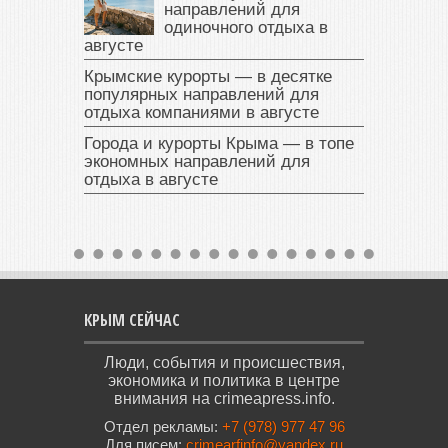
направлений для
одиночного отдыха в
августе
Крымские курорты — в десятке
популярных направлений для
отдыха компаниями в августе
Города и курорты Крыма — в топе
экономных направлений для
отдыха в августе
КРЫМ СЕЙЧАС
Люди, события и происшествия,
экономика и политика в центре
внимания на crimeapress.info.
Отдел рекламы:
+7 (978) 977 47 96
Для писем:
crimearfinfo@yandex.ru