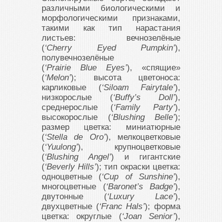
различными биологическими и
морфологическими признаками,
такими как тип нарастания
листьев: вечнозелёные
(
‘Cherry Eyed Pumpkin’
),
полувечнозелёные
(
‘Prairie Blue Eyes’
), «спящие»
(
‘Melon’
); высота цветоноса:
карликовые (
‘Siloam Fairytale’
),
низкорослые (
‘Buffy’s Doll’
),
среднерослые (
‘Family Party’
),
высокорослые (
‘Blushing Belle’
);
размер цветка: миниатюрные
(
‘Stella de Oro’
), мелкоцветковые
(
‘Yuulong’
), крупноцветковые
(
‘Blushing Angel’
) и гигантские
(
‘Beverly Hills’
); тип окраски цветка:
одноцветные (
‘Cup of Sunshine’
),
многоцветные (
‘Baronet’s Badge’
),
двутонные (
‘Luxury Lace’
),
двухцветные (
‘Franc Hals’
); форма
цветка: округлые (
‘Joan Senior’
),