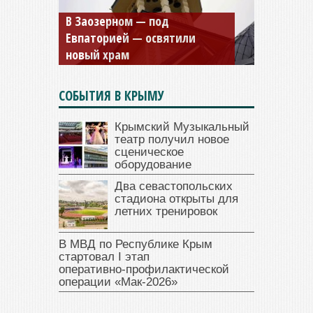
Мужской монастырь Косьмы
и Дамиана в Крыму вновь
открыт для посещения
СОБЫТИЯ В КРЫМУ
Крымский Музыкальный
театр получил новое
сценическое
оборудование
Два севастопольских
стадиона открыты для
летних тренировок
В МВД по Республике Крым
стартовал I этап
оперативно‑профилактической
операции «Мак‑2026»