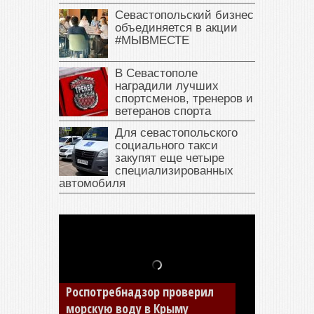
Севастопольский бизнес
объединяется в акции
#МЫВМЕСТЕ
В Севастополе
наградили лучших
спортсменов, тренеров и
ветеранов спорта
Для севастопольского
социального такси
закупят еще четыре
специализированных
автомобиля
В Крыму у жителя Саки
изъяли автомобиль —
накопил долги по штрафам
ГИБДД