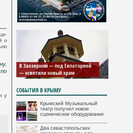
це-
й о
ьно
Мужской монастырь Косьмы и
ну,
Дамиана в Крыму вновь открыт
по
для посещения
СОБЫТИЯ В КРЫМУ
и у
Крымский Музыкальный
театр получил новое
сценическое оборудование
Два севастопольских