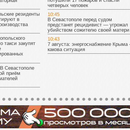
потушили 17 пожаров и спасли
аторная
четверых человек
льские резиденты
10:45
тируют в
В Севастополе перед судом
роизводства
предстанет рецидивист — угрожал
убийством сожителю своей матери
опольского
10:43
о такси закупят
7 августа: энергоснабжение Крыма
е
какова ситуация
ированных
 В Севастополе
ой приём
мателей