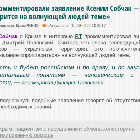
омментировали заявление Ксении Собчак —
рится на волнующей людей теме»
ликовал:
КрымPRESS
в
Актуально
15:09
24.10.2017
Собчак
о Крыме в интервью
RT
прокомментировал ви
 Дмитрий Полонский. Считает, что слова телеведущи
ров — украинская территория, это исключител
желание «пропиариться» на волнующей людей теме.
сть и будет российским и по праву, и по зако
стальным понятиям — человеческим и 
ости, —
резюмировал Дмитрий Полонский.
подчеркнул: подобные заявления говорят об отсутстви
 необходимых знаний.
Крым: пациентам с нарушениями обмена холестерина
лизированную помощь