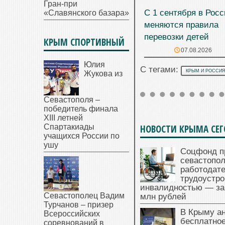
Гран-при
С 1 сентября в Рос
«Славянского базара»
меняются правила
перевозки детей
КРЫМ СПОРТИВНЫЙ
07.08.2026
Юлия
С тегами:
КРЫМ И РОССИ
Жукова из
Севастополя –
победитель финала
XIII летней
Спартакиады
НОВОСТИ КРЫМА СЕ
учащихся России по
ушу
Соцфонд п
севастопо
работодате
трудоустро
инвалидностью — за
Севастополец Вадим
млн рублей
Турчанов – призер
В Крыму а
Всероссийских
бесплатное
соревнований в