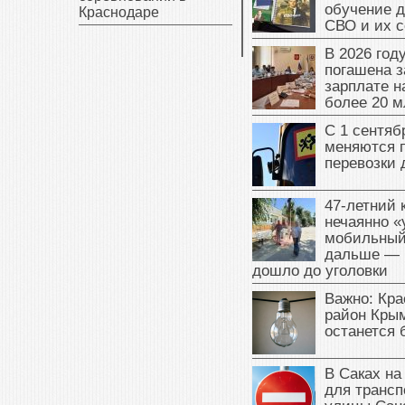
обучение д
Краснодаре
СВО и их 
В 2026 год
погашена з
зарплате 
более 20 м
С 1 сентяб
меняются 
перевозки 
47‑летний
нечаянно «
мобильный
дальше — 
дошло до уголовки
Важно: Кра
район Крым
останется 
В Саках на
для трансп