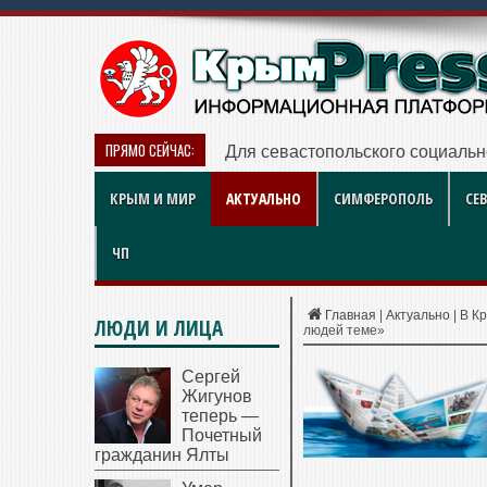
ПРЯМО СЕЙЧАС:
Для севастопольского социальн
КРЫМ И МИР
АКТУАЛЬНО
СИМФЕРОПОЛЬ
СЕ
ЧП
Главная
|
Актуально
|
В К
ЛЮДИ И ЛИЦА
людей теме»
Сергей
Жигунов
теперь —
Почетный
гражданин Ялты