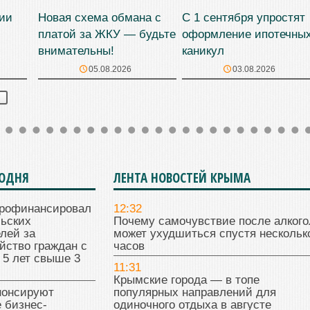
сии
Новая схема обмана с
С 1 сентября упростят
платой за ЖКУ — будьте
оформление ипотечны
внимательны!
каникул
05.08.2026
03.08.2026
Я
ГОДНЯ
ЛЕНТА НОВОСТЕЙ КРЫМА
рофинансировал
12:32
льских
Почему самочувствие после алкого
лей за
может ухудшиться спустя нескольк
йство граждан с
часов
 5 лет свыше 3
11:31
Крымские города — в топе
нонсируют
популярных направлений для
 бизнес-
одиночного отдыха в августе