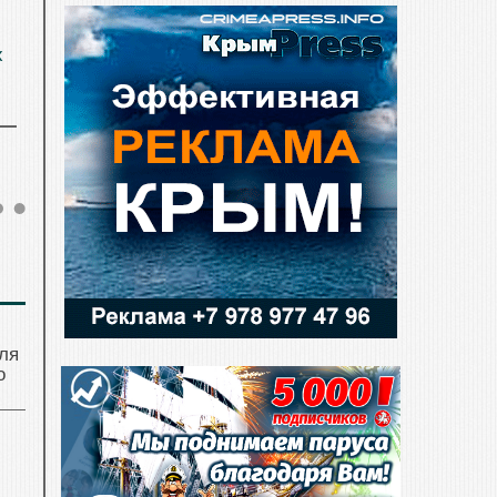
х
ля
о