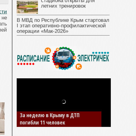
стадиона открыты для
летних тренировок
сти
 не
В МВД по Республике Крым стартовал
ать
I этап оперативно‑профилактической
лей
операции «Мак‑2026»
В Джанкое водитель ВАЗа сбил
двух детей на «зебре»