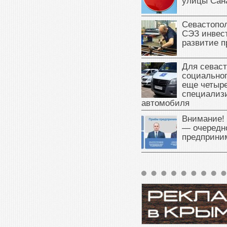
улицы Сан
Севастопо
СЭЗ инвес
развитие п
Для севаст
социальног
еще четыр
специализ
автомобиля
Внимание!
— очередн
предприни