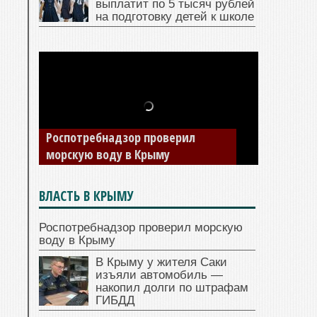
выплатит по 5 тысяч рублей
на подготовку детей к школе
В Крыму у жителя Саки изъяли
автомобиль — накопил долги по
штрафам ГИБДД
ВЛАСТЬ В КРЫМУ
Роспотребнадзор проверил морскую
воду в Крыму
В Крыму у жителя Саки
изъяли автомобиль —
накопил долги по штрафам
ГИБДД