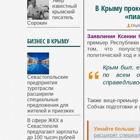
Умер
В Крыму прок
известный
крымский
«пиа
писатель
Сорокин
Опуб
Заявления Ксении 
БИЗНЕС В КРЫМУ
премьер Республики
том, что полуост
политический ход и 
Крым был, е
по всем о
Севастопольские
справедлив
предприятия
туротрасли
расширили
специальные
Также вице-премьер 
предложения для
Собчак подготовки и
жителей и приезжих
В сфере ЖКХ в
Севастополе
Узнайте больше:
предлагают зарплаты
расширят специа
до 100 тысяч рублей