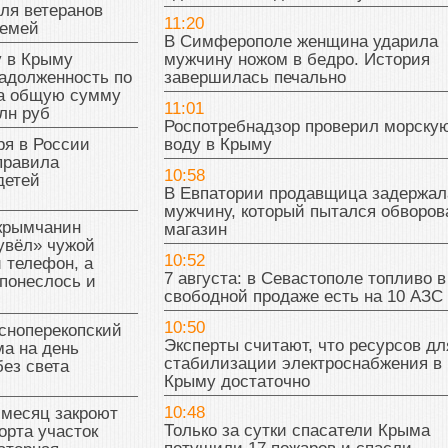
ля ветеранов
11:20
семей
В Симферополе женщина ударила
у в Крыму
мужчину ножом в бедро. История
адолженность по
завершилась печально
на общую сумму
11:01
лн руб
Роспотребнадзор проверил морску
ря в России
воду в Крыму
правила
10:58
детей
В Евпатории продавщица задержал
мужчину, который пытался обворов
 крымчанин
магазин
увёл» чужой
10:52
 телефон, а
7 августа: в Севастополе топливо в
понеслось и
свободной продаже есть на 10 АЗС
10:50
сноперекопский
Эксперты считают, что ресурсов дл
а на день
стабилизации электроснабжения в
без света
Крыму достаточно
10:48
 месяц закроют
Только за сутки спасатели Крыма
орта участок