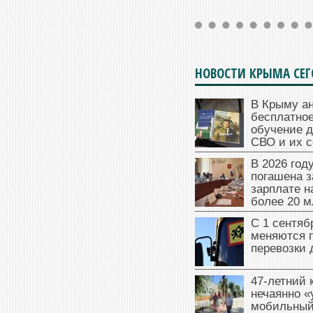
НОВОСТИ КРЫМА СЕ
В Крыму а
бесплатное
обучение д
СВО и их 
В 2026 год
погашена з
зарплате 
более 20 м
С 1 сентяб
меняются 
перевозки 
47‑летний
нечаянно «
мобильный