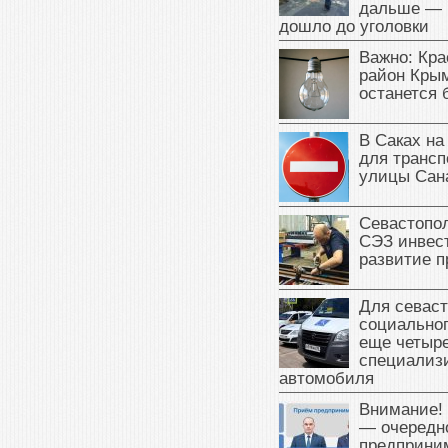
дальше — 
дошло до уголовки
Важно: Кра
район Крым
останется 
В Саках на
для трансп
улицы Сан
Севастопо
СЭЗ инвес
развитие п
Для севаст
социальног
еще четыр
специализ
автомобиля
Внимание!
— очередн
предприни