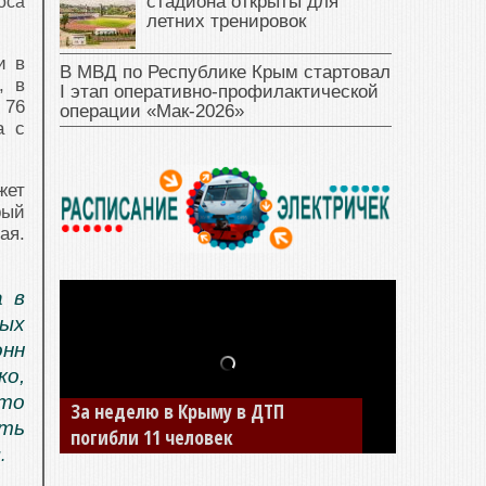
стадиона открыты для
оса
летних тренировок
и в
В МВД по Республике Крым стартовал
, в
I этап оперативно‑профилактической
 76
операции «Мак‑2026»
а с
жет
рый
ая.
а в
ных
нн
ко,
что
За неделю в Крыму в ДТП
ть
погибли 11 человек
.