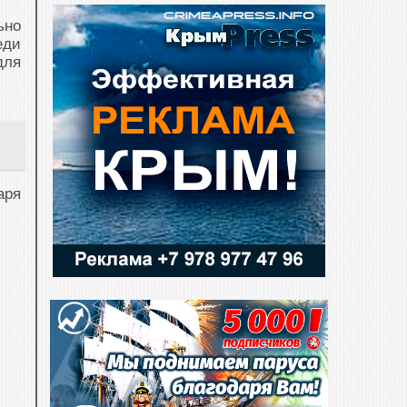
ьно
еди
для
аря