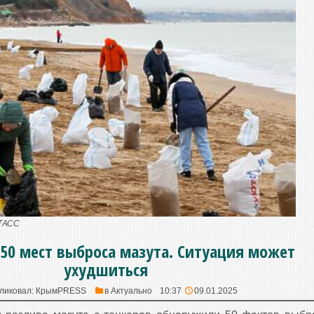
 ТАСС
50 мест выброса мазута. Ситуация может
ухудшиться
ликовал:
КрымPRESS
в
Актуально
10:37
09.01.2025