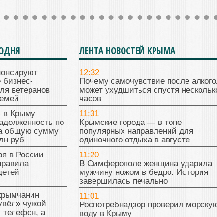
ГОДНЯ
ЛЕНТА НОВОСТЕЙ КРЫМА
нонсируют
12:32
 бизнес-
Почему самочувствие после алкого
ля ветеранов
может ухудшиться спустя нескольк
семей
часов
у в Крыму
11:31
адолженность по
Крымские города — в топе
на общую сумму
популярных направлений для
лн руб
одиночного отдыха в августе
ря в России
11:20
правила
В Симферополе женщина ударила
детей
мужчину ножом в бедро. История
завершилась печально
 крымчанин
11:01
увёл» чужой
Роспотребнадзор проверил морску
 телефон, а
воду в Крыму