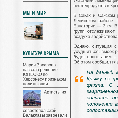
Участники ликвидаци
нефтепродуктов в Кры
МЫ И МИР
В Саках и Сакском 
Ленинском районе 
Евпатории — 3 км. В
групп отслеживают 
воздуха задействова
Однако, ситуация с
ухудшиться, высок р
КУЛЬТУРА КРЫМА
будет сопоставим с 
Об этом сообщил гл
Мария Захарова
назвала решение
На данный 
ЮНЕСКО по
Крыму не фи
Херсонесу признаком
политизации
факта. С 
загрязненн
Артисты из
согласно п
положение 
сопоставимы
севастопольской
Балаклавы завоевали