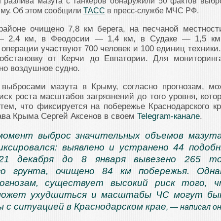
и разлива мазута с танкеров обнаружили 50 фактов выбр
му. Об этом сообщили
ТАСС
в пресс-службе МЧС РФ.
районе очищено 7,8 км берега, на песчаной местност
— 2,4 км, в Феодосии — 1,4 км, в Судаке — 1,5 км
 операции участвуют 700 человек и 100 единиц техники.
обстановку от Керчи до Евпатории. Для мониторинг
но воздушное судно.
 выбросами мазута в Крыму, согласно прогнозам, мо
иск роста масштабов загрязнений до того уровня, кото
тем, что фиксируется на побережье Краснодарского кр
ава Крыма Сергей Аксенов в своем
Telegram-канале
.
момент выброс значительных объемов мазут
ксировался: выявлено и устранено 44 подоб
21 декабря до 8 января вывезено 265 то
ого грунта, очищено 84 км побережья. Одна
рогнозам, существует высокий риск того, 
может ухудшиться и масштабы ЧС могут бы
 с ситуацией в Краснодарском крае
, — написал он