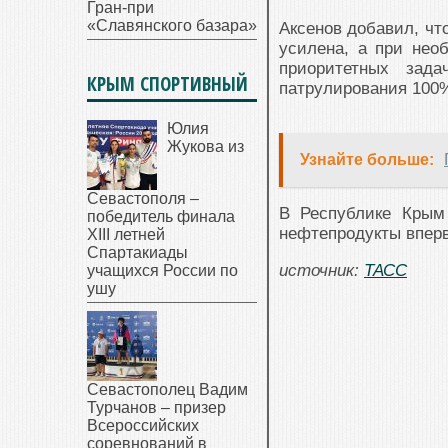
Гран-при
«Славянского базара»
Аксенов добавил, чт
усилена, а при нео
приоритетных зад
КРЫМ СПОРТИВНЫЙ
патрулирования 100
Юлия
Жукова из
Узнайте больше:
Севастополя –
В Республике Крым
победитель финала
нефтепродукты впер
XIII летней
Спартакиады
источник:
ТАСС
учащихся России по
ушу
Севастополец Вадим
Турчанов – призер
Всероссийских
соревнований в