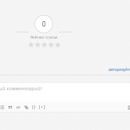
0
Рейтинг статьи
авторизуйт
{}
[+]