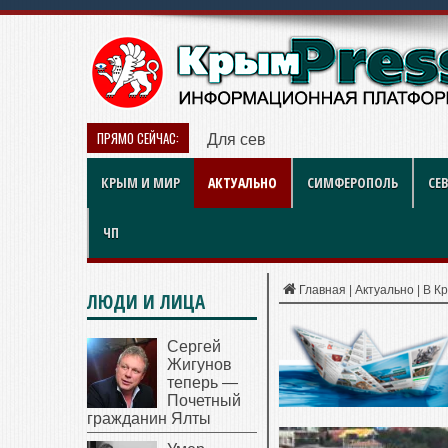
ПРЯМО СЕЙЧАС:
Для севастопольского социальн
КРЫМ И МИР
АКТУАЛЬНО
СИМФЕРОПОЛЬ
СЕ
ЧП
Главная
|
Актуально
|
В К
ЛЮДИ И ЛИЦА
Сергей
Жигунов
теперь —
Почетный
гражданин Ялты