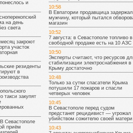
понеслось и
10:58
В Евпатории продавщица задержал
сноперекопский
мужчину, который пытался обворов
а на день
магазин
без света
10:52
7 августа: в Севастополе топливо в
 месяц закроют
свободной продаже есть на 10 АЗС
орта участок
10:50
аторная
Эксперты считают, что ресурсов дл
стабилизации электроснабжения в
льские резиденты
Крыму достаточно
тируют в
роизводства
10:48
Только за сутки спасатели Крыма
потушили 17 пожаров и спасли
опольского
четверых человек
о такси закупят
е
10:45
ированных
В Севастополе перед судом
предстанет рецидивист — угрожал
убийством сожителю своей матери
 В Севастополе
ой приём
10:43
мателей