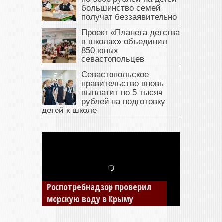
большинство семей
получат беззаявительно
Проект «Планета детства
в школах» объединил
850 юных
севастопольцев
Севастопольское
правительство вновь
выплатит по 5 тысяч
рублей на подготовку
детей к школе
В Крыму у жителя Саки
изъяли автомобиль —
накопил долги по штрафам
ГИБДД