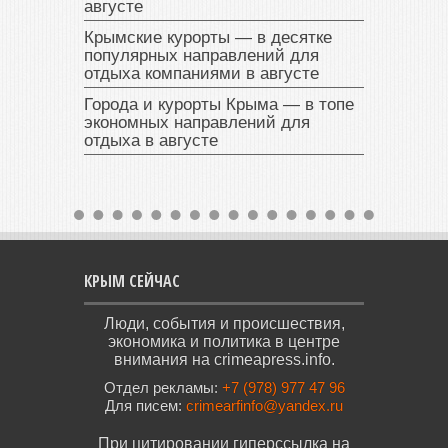
августе
Крымские курорты — в десятке
популярных направлений для
отдыха компаниями в августе
Города и курорты Крыма — в топе
экономных направлений для
отдыха в августе
КРЫМ СЕЙЧАС
Люди, события и происшествия,
экономика и политика в центре
внимания на crimeapress.info.
Отдел рекламы:
+7 (978) 977 47 96
Для писем:
crimearfinfo@yandex.ru
При цитировании гиперссылка на