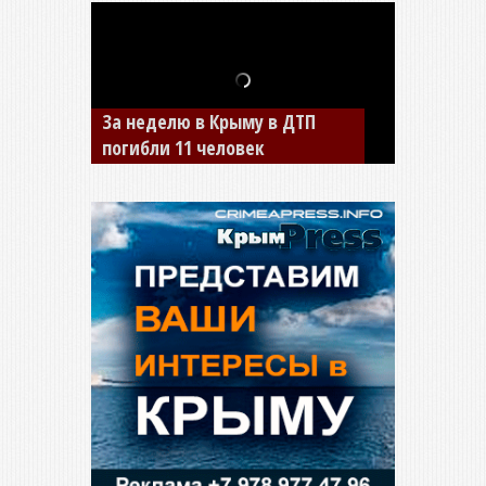
В Джанкое водитель ВАЗа
сбил двух детей на «зебре»