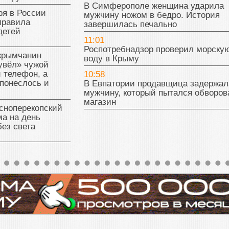
В Симферополе женщина ударила
ря в России
мужчину ножом в бедро. История
правила
завершилась печально
детей
11:01
Роспотребнадзор проверил морску
 крымчанин
воду в Крыму
увёл» чужой
 телефон, а
10:58
понеслось и
В Евпатории продавщица задержал
мужчину, который пытался обворов
магазин
сноперекопский
а на день
без света