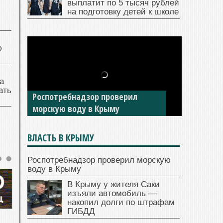
выплатит по 5 тысяч рублей
на подготовку детей к школе
ю
а
В Крыму у жителя Саки изъяли
ать
автомобиль — накопил долги по
штрафам ГИБДД
ВЛАСТЬ В КРЫМУ
Роспотребнадзор проверил морскую
воду в Крыму
В Крыму у жителя Саки
изъяли автомобиль —
накопил долги по штрафам
ГИБДД