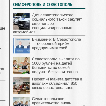
СИМФЕРОПОЛЬ И СЕВАСТОПОЛЬ
Для севастопольского
социального такси закупят
еще четыре
специализированных
чше
автомобиля
Внимание! В Севастополе
— очередной приём
предпринимателей
к
Севастополь: выплату по
5000 рублей на детей
большинство семей
ля
получат беззаявительно
о
Проект «Планета детства в
школах» объединил 850
юных севастопольцев
Севастопольское
правительство вновь