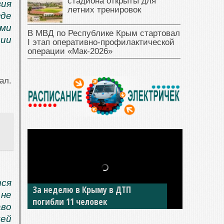
стадиона открыты для
ия
летних тренировок
где
ми
В МВД по Республике Крым стартовал
рии
I этап оперативно‑профилактической
операции «Мак‑2026»
ал.
тся
В Джанкое водитель ВАЗа сбил
 не
двух детей на «зебре»
аво
ей