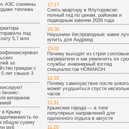
их АЗС снижены
17:17
одажи топлива
Снять квартиру в Ялуторовске:
полный гид по ценам, районам и
подводным камням 2026 года
иректора
16:30
отправили под
Наушники беспроводные: какие лу
плату 5,7 млн
купить для Андроид
15:02
рофинансировал
Почему выходят из строя сопловые
льских
нагреватели и как увеличить их сро
лей за
службы: инженерный взгляд
йство граждан с
специалистов НОМАКОН
 5 лет свыше 3
12:32
Почему самочувствие после алкого
нонсируют
может ухудшиться спустя нескольк
 бизнес-
часов
ля ветеранов
11:31
семей
Крымские города — в топе
у в Крыму
популярных направлений для
адолженность по
одиночного отдыха в августе
на общую сумму
11:20
лн руб