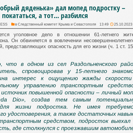
обрый дяденька» дал мопед подростку –
покататься, а тот… разбился
RESS
в
Следственный комитет Крыма и Севастополя
13:49
25.10.2023
тся уголовное дело в отношении 61-летнего жит
она. Он обвиняется в вовлечении несовершеннолетнег
, представляющих опасность для его жизни (ч. 1 ст. 15
о, что в одном из сел Раздольненского рай
тель, спровоцировав у 15-летнего знаком
нина интерес к ощущению жажды скорости
льному управлению транспортным средство
 источник повышенной опасности – личный мо
nda Dio», создав тем самым потенциальн
 для жизни подростка. Не имея требуемо
го удостоверения, а также достаточных навы
 транспортным средством, подросток выехал
сть, где столкнулся с проезжавшим автомобил