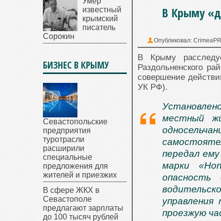
Умер
В Крыму «д
известный
крымский
писатель
Сорокин
Опубликовал:
CrimeaP
В Крыму расследуе
БИЗНЕС В КРЫМУ
Раздольненского рай
совершение действий
УК РФ).
Установлен
местный жи
Севастопольские
односельча
предприятия
туротрасли
самостояте
расширили
передал ему
специальные
марки «Ho
предложения для
жителей и приезжих
опасность
водительско
В сфере ЖКХ в
Севастополе
управления
предлагают зарплаты
проезжую ча
до 100 тысяч рублей