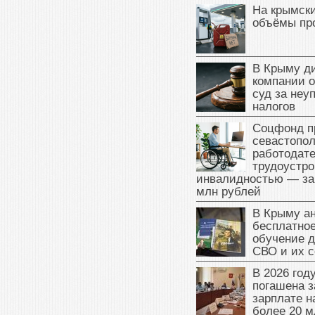
На крымск
объёмы пр
В Крыму д
компании 
суд за неу
налогов
Соцфонд п
севастопо
работодате
трудоустро
инвалидностью — за
млн рублей
В Крыму а
бесплатное
обучение д
СВО и их 
В 2026 год
погашена з
зарплате 
более 20 м