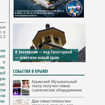
еля
о в
1.2
Мужской монастырь Косьмы и
она
Дамиана в Крыму вновь открыт
ого
для посещения
 и
м,
СОБЫТИЯ В КРЫМУ
пед
ую
Крымский Музыкальный
го
театр получил новое
ков
сценическое оборудование
 на
ем.
Два севастопольских