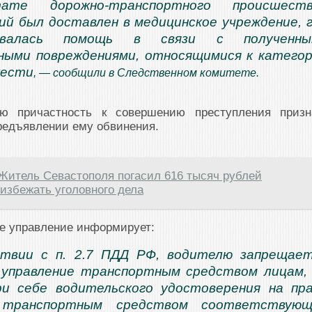
ате дорожно-транспортного происшеств
й был доставлен в медицинское учреждение, 
ывалась помощь в связи с полученны
ными повреждениями, относящимися к катего
жести
, — сообщили в Следственном комитете.
ю причастность к совершению преступления призн
редъявлении ему обвинения.
Житель Севастополя погасил 616 тысяч рублей
избежать уголовного дела
е управление информирует:
твии с п. 2.7 ПДД РФ, водителю запрещае
 управление транспортным средством лицам,
и себе водительского удостоверения на пр
я транспортным средством соответствующ