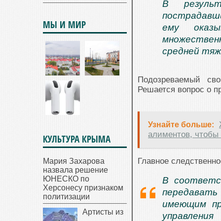
В результ
пострадавши
МЫ И МИР
ему оказ
множествен
средней тя
Подозреваемый сво
Решается вопрос о п
Узнайте больше:
алиментов, чтобы 
КУЛЬТУРА КРЫМА
Главное следственно
Мария Захарова
назвала решение
ЮНЕСКО по
В соответс
Херсонесу признаком
передавать
политизации
имеющим пр
Артисты из
управлени