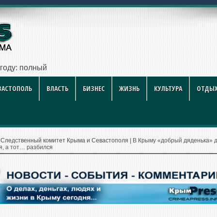
 году: полный гид для покупателя — цены, районы, новостр
ВАСТОПОЛЬ
ВЛАСТЬ
БИЗНЕС
ЖИЗНЬ
КУЛЬТУРА
ОТДЫХ
|
Следственный комитет Крыма и Севастополя
|
В Крыму «добрый дяденька» 
я, а тот… разбился