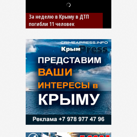
В Джанкое водитель ВАЗа
сбил двух детей на «зебре»