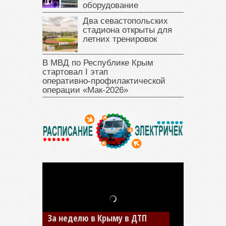
оборудование
Два севастопольских
стадиона открыты для
летних тренировок
В МВД по Республике Крым
стартовал I этап
оперативно‑профилактической
операции «Мак‑2026»
В Джанкое водитель ВАЗа