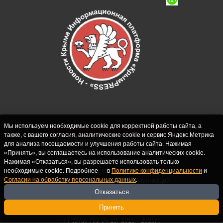
Мы используем необходимые cookie для корректной работы сайта, а
также, с вашего согласия, аналитические cookie и сервис Яндекс.Метрика
СИ "Новости Крыма - КрымPRESS".
для анализа посещаемости и улучшения работы сайта. Нажимая
Свидетельство о регистрации СМИ ЭЛ № ФС
«Принять», вы соглашаетесь на использование аналитических cookie.
77-62916 выдано Федеральной службой по
Нажимая «Отказаться», вы разрешаете использовать только
надзору в сфере связи, информационных
необходимые cookie. Подробнее — в
Политике конфиденциальности
и
Согласии на обработку персональных данных
.
технологий и массовых коммуникаций
(Роскомнадзор) 10.09.2015. Учредитель и
Отказаться
главный редактор: Крутских С.М. Почта:
Принять
crimearfinfo@yandex.ru. Телефон Редакции:
+7 (978) 793 04 13. 2015 - 2025гг.