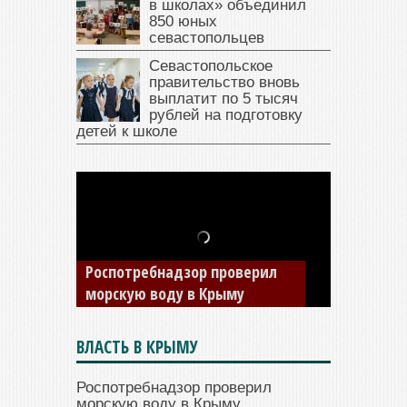
в школах» объединил
850 юных
севастопольцев
Севастопольское
правительство вновь
выплатит по 5 тысяч
рублей на подготовку
детей к школе
В Крыму у жителя Саки
изъяли автомобиль —
накопил долги по штрафам
ГИБДД
ВЛАСТЬ В КРЫМУ
Роспотребнадзор проверил
морскую воду в Крыму