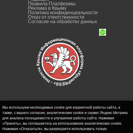
Правила Платформы
Реклама в Крыму
Политика конфиденциальности
Отказ от ответственности
Согласие на обработку данных
Мы используем необходимые cookie для корректной работы сайта, а
также, с вашего согласия, аналитические cookie и сервис Яндекс.Метрика
СИ "Новости Крыма - КрымPRESS".
для анализа посещаемости и улучшения работы сайта. Нажимая
Свидетельство о регистрации СМИ ЭЛ № ФС
«Принять», вы соглашаетесь на использование аналитических cookie.
77-62916 выдано Федеральной службой по
Нажимая «Отказаться», вы разрешаете использовать только