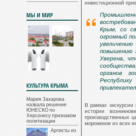
инвестиционной прив
МЫ И МИР
Промышле
востребован
Крым, со с
огромный по
увеличению
повышению 
Уверена, ч
сообщества
органов г
Республику
КУЛЬТУРА КРЫМА
привлекател
Мария Захарова
назвала решение
В рамках экскурсии
ЮНЕСКО по
истории возникнов
Херсонесу признаком
производственных це
политизации
мороженое из всех и
Артисты из