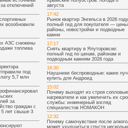
ивные источники
Крымский полуостров: погода 8
-за отключений
августа
17:42
 спортивных
Рынок квартир Энгельса в 2026 году
ях возобновили
полный гид для покупателя — цены
районы, новостройки и подводные
камни
их АЗС снижены
17:17
одажи топлива
Снять квартиру в Ялуторовске:
полный гид по ценам, районам и
подводным камням 2026 года
иректора
16:30
отправили под
Наушники беспроводные: какие лу
плату 5,7 млн
купить для Андроид
15:02
рофинансировал
Почему выходят из строя сопловые
льских
нагреватели и как увеличить их сро
лей за
службы: инженерный взгляд
йство граждан с
специалистов НОМАКОН
 5 лет свыше 3
12:32
Почему самочувствие после алкого
нонсируют
может ухудшиться спустя нескольк