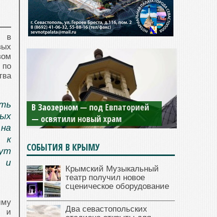
и в
вых
вом
 по
тва
ть
В Заозерном — под Евпаторией
ных
— освятили новый храм
 на
 к
СОБЫТИЯ В КРЫМУ
гут
 и
Крымский Музыкальный
театр получил новое
сценическое оборудование
мму
Два севастопольских
и и