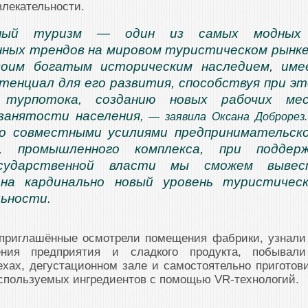
лекательности.
нный туризм — один из самых модных
ных трендов на мировом туристическом рынке
воим богатым историческим наследием, им
тенциал для его развития, способствуя при э
 турпотока, созданию новых рабочих мес
занятости населения
, — заявила Оксана Доброрез
то совместными усилиями предпринимательск
, промышленного комплекса, при поддерж
осударственной власти мы сможем вывес
 на кардинально новый уровень туристичес
ьности.
 приглашённые осмотрели помещения фабрики, узнали
ения предприятия и сладкого продукта, побывал
хах, дегустационном зале и самостоятельно приготов
спользуемых ингредиентов с помощью VR-технологий.