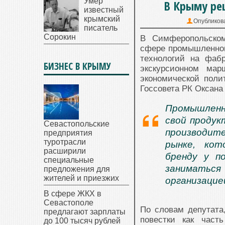
Умер
В Крыму ре
известный
крымский
Опубликов
писатель
Сорокин
В Симферопольском
сфере промышленног
технологий на фаб
БИЗНЕС В КРЫМУ
экскурсионном ма
экономической поли
Госсовета РК Оксана
Промышленн
свой продук
Севастопольские
производите
предприятия
туротрасли
рынке, кот
расширили
бренду у п
специальные
заниматьс
предложения для
жителей и приезжих
организацие
В сфере ЖКХ в
Севастополе
По словам депутата
предлагают зарплаты
повестки как част
до 100 тысяч рублей