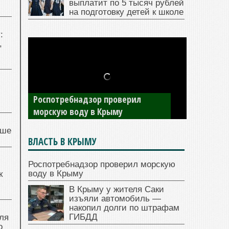
выплатит по 5 тысяч рублей
на подготовку детей к школе
:
,
Роспотребнадзор проверил
морскую воду в Крыму
чше
ВЛАСТЬ В КРЫМУ
Роспотребнадзор проверил морскую
воду в Крыму
к
В Крыму у жителя Саки
изъяли автомобиль —
накопил долги по штрафам
ГИБДД
ля
о