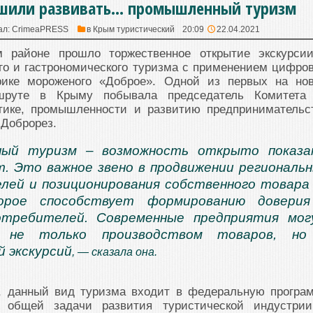
шили развивать… промышленный туризм
ал:
CrimeaPRESS
в
Крым туристический
20:09
22.04.2021
 районе прошло торжественное открытие экскурси
о и гастрономического туризма с применением цифро
рике мороженого «Доброе». Одной из первых на но
ршруте в Крыму побывала председатель Комитета
тике, промышленности и развитию предпринимательс
 Доброрез.
ый туризм – возможность открыто показа
т. Это важное звено в продвижении региональ
лей и позиционирования собственного товара
орое способствует формированию доверия
отребителей. Современные предприятия мо
я не только производством товаров, но
й экскурсий
, — сказала она.
, данный вид туризма входит в федеральную програ
ь общей задачи развития туристической индустри