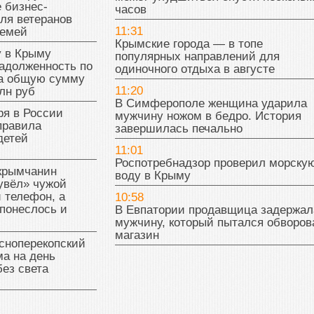
 бизнес-
часов
ля ветеранов
11:31
семей
Крымские города — в топе
у в Крыму
популярных направлений для
адолженность по
одиночного отдыха в августе
на общую сумму
11:20
лн руб
В Симферополе женщина ударила
ря в России
мужчину ножом в бедро. История
правила
завершилась печально
детей
11:01
Роспотребнадзор проверил морску
 крымчанин
воду в Крыму
увёл» чужой
 телефон, а
10:58
понеслось и
В Евпатории продавщица задержал
мужчину, который пытался обворов
магазин
сноперекопский
а на день
без света