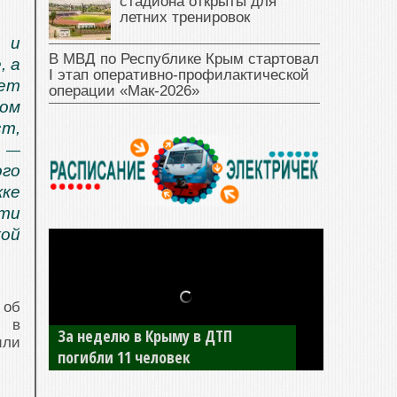
стадиона открыты для
летних тренировок
 и
В МВД по Республике Крым стартовал
, а
I этап оперативно‑профилактической
еет
операции «Мак‑2026»
том
т,
. —
ого
ке
ти
кой
 об
и в
За неделю в Крыму в ДТП
или
погибли 11 человек