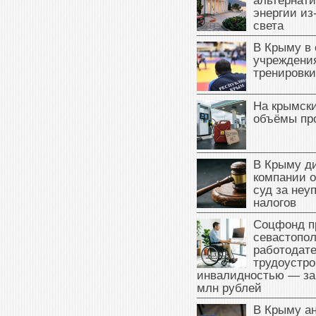
альтернат
энергии из
света
В Крыму в
учреждени
тренировки
На крымск
объёмы пр
В Крыму д
компании 
суд за неу
налогов
Соцфонд п
севастопо
работодате
трудоустро
инвалидностью — за
млн рублей
В Крыму а