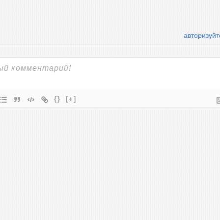
авторизуйт
{}
[+]