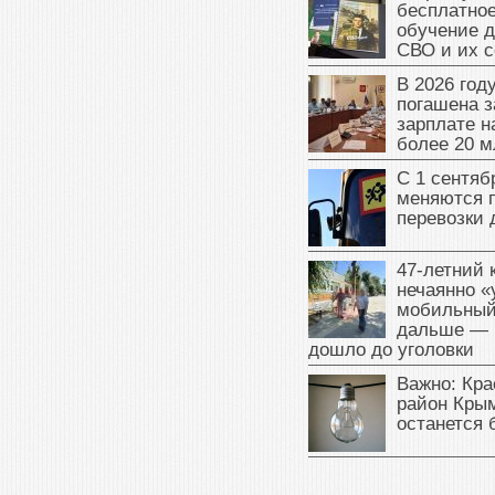
бесплатное
обучение д
СВО и их 
В 2026 год
погашена з
зарплате 
более 20 м
С 1 сентяб
меняются 
перевозки 
47‑летний
нечаянно «
мобильный
дальше — 
дошло до уголовки
Важно: Кра
район Крым
останется 