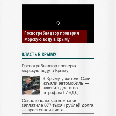
В Крыму у жителя Саки
изъяли автомобиль —
Роспотребнадзор проверил
накопил долги по штрафам
морскую воду в Крыму
ГИБДД
ВЛАСТЬ В КРЫМУ
Роспотребнадзор проверил
морскую воду в Крыму
В Крыму у жителя Саки
изъяли автомобиль —
накопил долги по
штрафам ГИБДД
Севастопольская компания
заплатила 877 тысяч рублей долга
— арестовали счета