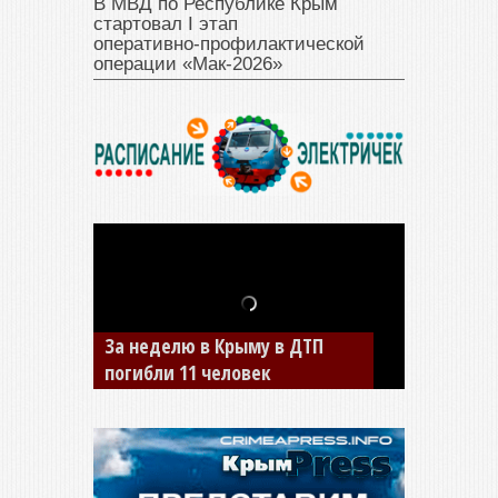
В МВД по Республике Крым
стартовал I этап
оперативно‑профилактической
операции «Мак‑2026»
За неделю в Крыму в ДТП
В Джанкое водитель ВАЗа
погибли 11 человек
сбил двух детей на «зебре»