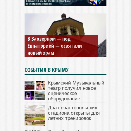
В Заозерном — под
Мужской монастырь Косьмы
Евпаторией — освятили
и Дамиана в Крыму вновь
новый храм
открыт для посещения
СОБЫТИЯ В КРЫМУ
Крымский Музыкальный
театр получил новое
сценическое
оборудование
Два севастопольских
стадиона открыты для
летних тренировок