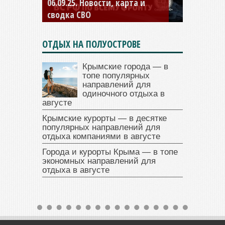
06.09.25. Новости, карта и
04.09.25 Новости, карта и
сводка СВО
сводка СВО
ОТДЫХ НА ПОЛУОСТРОВЕ
Крымские города — в
топе популярных
направлений для
одиночного отдыха в
августе
Крымские курорты — в десятке
популярных направлений для
отдыха компаниями в августе
Города и курорты Крыма — в топе
экономных направлений для
отдыха в августе