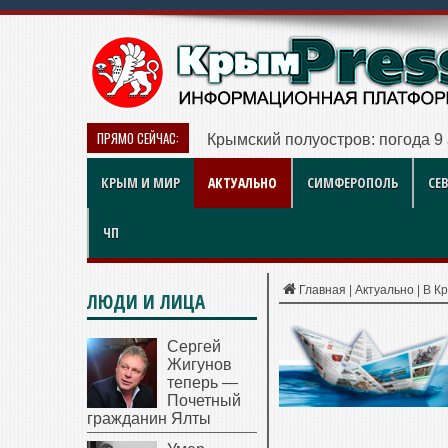
ПРЯМО СЕЙЧАС:
В Севастополе наградили работ
КРЫМ И МИР
АКТУАЛЬНО
СИМФЕРОПОЛЬ
СЕ
ЧП
Главная
|
Актуально
|
В К
ЛЮДИ И ЛИЦА
Сергей
Жигунов
теперь —
Почетный
гражданин Ялты