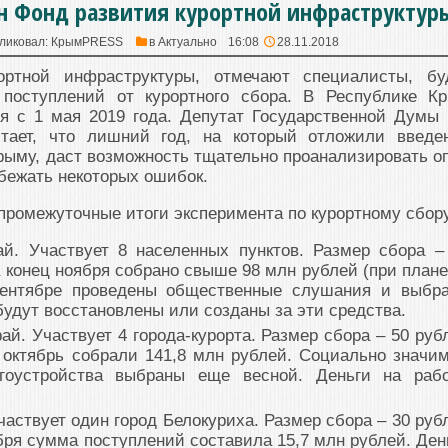
н Фонд развития курортной инфраструктур
ликовал:
КрымPRESS
в
Актуально
16:08
28.11.2018
ортной инфраструктуры, отмечают специалисты, бу
 поступлений от курортного сбора. В Республике К
ся с 1 мая 2019 года. Депутат Государственной Думы
итает, что лишний год, на который отложили введе
Крыму, даст возможность тщательно проанализировать о
збежать некоторых ошибок.
промежуточные итоги эксперимента по курортному сбор
ай. Участвует 8 населенных пунктов. Размер сбора –
а конец ноября собрано свыше 98 млн рублей (при плане
сентябре проведены общественные слушания и выбр
будут восстановлены или созданы за эти средства.
ай. Участвует 4 города-курорта. Размер сбора – 50 руб
о октябрь собрали 141,8 млн рублей. Социально значи
гоустройства выбраны еще весной. Деньги на раб
частвует один город Белокуриха. Размер сбора – 30 руб
ября сумма поступлений составила 15,7 млн рублей. Ден