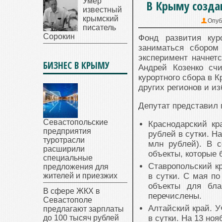
Умер
В Крыму созда
известный
крымский
Опуб
писатель
Сорокин
Фонд развития кур
заниматься сбором
эксперимент начнет
БИЗНЕС В КРЫМУ
Андрей Козенко сч
курортного сбора в 
других регионов и и
Депутат представил 
Севастопольские
Краснодарский кр
предприятия
рублей в сутки. Н
туротрасли
млн рублей). В 
расширили
объекты, которые 
специальные
Ставропольский кр
предложения для
жителей и приезжих
в сутки. С мая п
объекты для бла
В сфере ЖКХ в
перечислены.
Севастополе
Алтайский край. У
предлагают зарплаты
до 100 тысяч рублей
в сутки. На 13 но