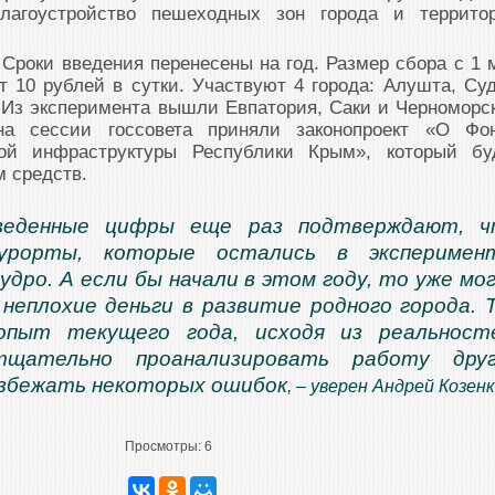
лагоустройство пешеходных зон города и террито
Сроки введения перенесены на год. Размер сбора с 1 
т 10 рублей в сутки. Участвуют 4 города: Алушта, Суд
 Из эксперимента вышли Евпатория, Саки и Черноморс
на сессии госсовета приняли законопроект «О Фо
ной инфраструктуры Республики Крым», который бу
м средств.
веденные цифры еще раз подтверждают, ч
урорты, которые остались в эксперимент
удро. А если бы начали в этом году, то уже мо
неплохие деньги в развитие родного города. 
опыт текущего года, исходя из реальност
тщательно проанализировать работу друг
избежать некоторых ошибок
, – уверен Андрей Козенк
Просмотры:
6