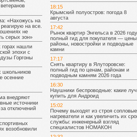
ортсменов,
 ветеранов
18:15
Крымский полуостров: погода 8
августа
а: «Нахожусь на
 реагирую на все.
17:42
ношениях не
Рынок квартир Энгельса в 2026 году
ь серых зон»
полный гид для покупателя — цены
районы, новостройки и подводные
 горах нашли
камни
ской эпохи с
едузы Горгоны
17:17
Снять квартиру в Ялуторовске:
полный гид по ценам, районам и
х школьников
подводным камням 2026 года
е осенние
16:30
Наушники беспроводные: какие лу
купить для Андроид
ма внедряют
ивные источники
15:02
-за отключений
Почему выходят из строя сопловые
нагреватели и как увеличить их сро
службы: инженерный взгляд
 спортивных
специалистов НОМАКОН
ях возобновили
12:32