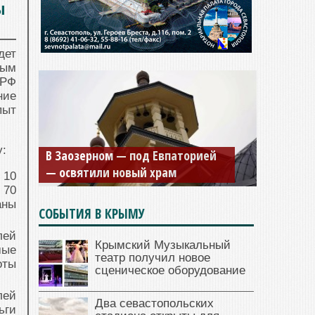
ы
дет
рым
 РФ
ние
пыт
у:
В Заозерном — под Евпаторией
— освятили новый храм
 10
 70
аны
СОБЫТИЯ В КРЫМУ
лей
Крымский Музыкальный
мые
театр получил новое
оты
сценическое оборудование
лей
Два севастопольских
ьги