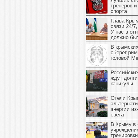
лучших сп
тренеров и
спорта
Глава Крым
связи 24/7,
У нас в от
должно быт
В крымских
оберег рим
головой М
Российски
ждут долги
каникулы
Отели Кры
альтернат
энергии из
света
В Крыму в
учреждени
тренировки