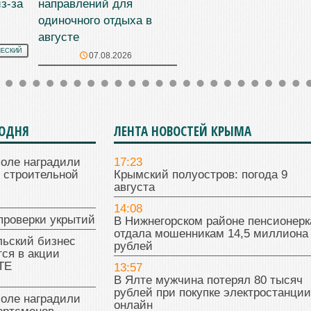
з-за
направлений для
одиночного отдыха в
августе
ЧЕСКИЙ
07.08.2026
ГОДНЯ
ЛЕНТА НОВОСТЕЙ КРЫМА
поле наградили
17:23
 строительной
Крымский полуостров: погода 9
августа
14:08
проверки укрытий
В Нижнегорском районе пенсионерк
отдала мошенникам 14,5 миллиона
льский бизнес
рублей
ся в акции
ТЕ
13:57
В Ялте мужчина потерял 80 тысяч
рублей при покупке электростанции
поле наградили
онлайн