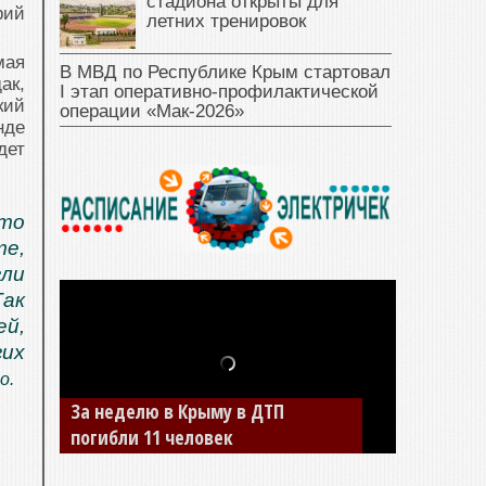
стадиона открыты для
рий
летних тренировок
мая
В МВД по Республике Крым стартовал
ак,
I этап оперативно‑профилактической
кий
операции «Мак‑2026»
нде
дет
то
е,
гли
Так
ей,
их
о.
За неделю в Крыму в ДТП
погибли 11 человек