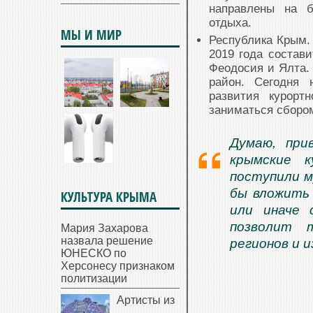
направлены на б
отдыха.
МЫ И МИР
Республика Крым. 
2019 года состави
Феодосия и Ялта.
район. Сегодня 
развития курорт
заниматься сборо
Думаю, при
крымские к
поступили м
бы вложить 
КУЛЬТУРА КРЫМА
или иначе 
позволит 
Мария Захарова
назвала решение
регионов и 
ЮНЕСКО по
Херсонесу признаком
политизации
Артисты из