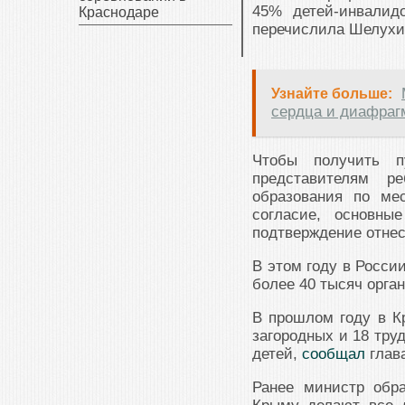
45% детей-инвалид
Краснодаре
перечислила Шелухи
Узнайте больше:
сердца и диафраг
Чтобы получить п
представителям р
образования по мес
согласие, основны
подтверждение отнесе
В этом году в Росси
более 40 тысяч орга
В прошлом году в 
загородных и 18 тру
детей,
сообщал
глава
Ранее министр обра