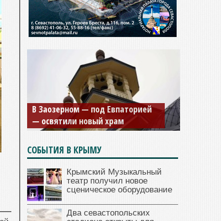
В Заозерном — под Евпаторией
— освятили новый храм
СОБЫТИЯ В КРЫМУ
Крымский Музыкальный
театр получил новое
сценическое оборудование
Два севастопольских