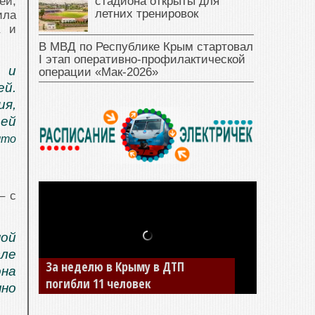
стадиона открыты для
ей,
летних тренировок
ила
а и
В МВД по Республике Крым стартовал
I этап оперативно‑профилактической
 и
операции «Мак‑2026»
й.
я,
ей
что
– с
ой
сле
За неделю в Крыму в ДТП
она
погибли 11 человек
нно