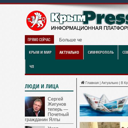
ПРЯМО СЕЙЧАС:
Больше чем игра: как британски
КРЫМ И МИР
АКТУАЛЬНО
СИМФЕРОПОЛЬ
СЕ
ЧП
Главная
|
Актуально
|
В Кр
ЛЮДИ И ЛИЦА
Сергей
Жигунов
теперь —
Почетный
гражданин Ялты