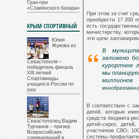
Гран-при
«Славянского базара»
При этом за счет ср
приобрести 17 200 п
КРЫМ СПОРТИВНЫЙ
есть государственн
министерству, котор
эти цели запланиров
Юлия
Жукова из
В муницип
заложено бо
Севастополя –
курортное л
победитель финала
мы планируе
XIII летней
Спартакиады
миллионов 
учащихся России по
минобразовани
ушу
В соответствии с за
детей, которые име
средств бюджета рес
Севастополец Вадим
детей-сирот, детей
Турчанов – призер
участников СВО, 10
Всероссийских
системы профилактик
соревнований в