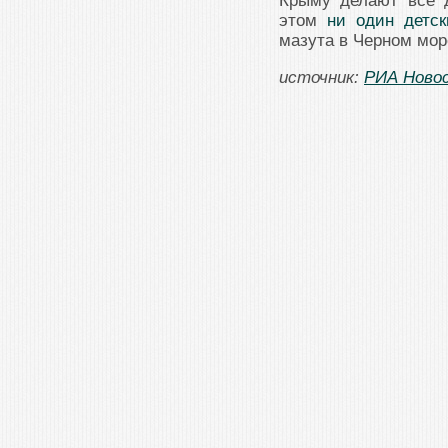
Крыму делают все
этом
ни один детс
мазута в Черном мор
источник:
РИА Ново