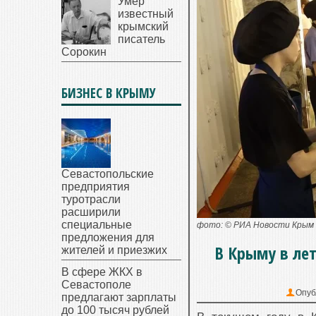
Умер
известный
крымский
писатель
Сорокин
БИЗНЕС В КРЫМУ
Севастопольские
предприятия
туротрасли
расширили
специальные
фото: © РИА Новости Крым
предложения для
В Крыму в ле
жителей и приезжих
В сфере ЖКХ в
Севастополе
Опуб
предлагают зарплаты
до 100 тысяч рублей