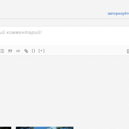
авторизуйт
{}
[+]