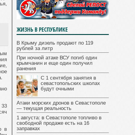
ья,
ЖИЗНЬ В РЕСПУБЛИКЕ
В Крыму дизель продают по 119
рублей за литр
ным
При ночной атаке ВСУ погиб один
ния
крымчанин и еще один получил
ие,
ранения
ное
.
С 1 сентября занятия в
севастопольских школах
ано
будут очными
Атаки морских дронов в Севастополе
 33
— текущая реальность
сяч
1 августа: в Севастополе топливо в
свободной продаже есть на 16
заправках
о в