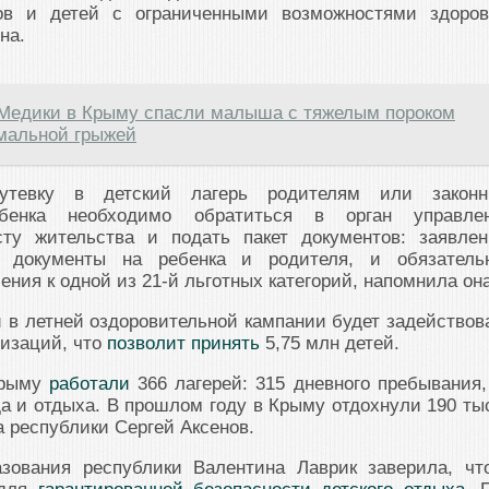
ов и детей с ограниченными возможностями здоров
на.
Медики в Крыму спасли малыша с тяжелым пороком
мальной грыжей
утевку в детский лагерь родителям или закон
ебенка необходимо обратиться в орган управле
ту жительства и подать пакет документов: заявлен
е документы на ребенка и родителя, и обязатель
ния к одной из 21-й льготных категорий, напомнила она
и в летней оздоровительной кампании будет задействов
низаций, что
позволит принять
5,75 млн детей.
Крыму
работали
366 лагерей: 315 дневного пребывания,
да и отдыха. В прошлом году в Крыму отдохнули 190 ты
 республики Сергей Аксенов.
зования республики Валентина Лаврик заверила, чт