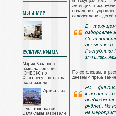
В текущем году в 
живущих в республи
начальник управле
МЫ И МИР
оздоровления детей
В текущем
оздоровле
Соответств
временног
Республики 
КУЛЬТУРА КРЫМА
эти цифры нах
Мария Захарова
назвала решение
По ее словам, в рее
ЮНЕСКО по
дневным пребыванием
Херсонесу признаком
политизации
На финанс
Артисты из
компании из
внебюджетны
рублей. Из 
севастопольской
на мероприя
Балаклавы завоевали