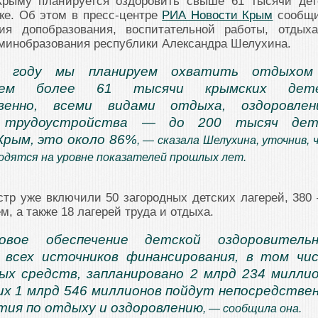
Крыму планируется оздоровить свыше 61 тысячи дет
ке. Об этом в пресс-центре
РИА Новости Крым
сообщ
ния допобразования, воспитательной работы, отдых
 минобразования республики Александра Шелухина.
 году мы планируем охватить отдыхом
нием более 61 тысячи крымских дете
енно, всеми видами отдыха, оздоровлени
о трудоустройства — до 200 тысяч дет
Крым, это около 86%
, — сказала Шелухина, уточнив, 
одятся на уровне показателей прошлых лет.
стр уже включили 50 загородных детских лагерей, 380 
, а также 18 лагерей труда и отдыха.
овое обеспечение детской оздоровительн
 всех источников финансирования, в том чи
х средств, запланировано 2 млрд 234 милли
них 1 млрд 546 миллионов пойдут непосредстве
тия по отдыху и оздоровлению
, — сообщила она.