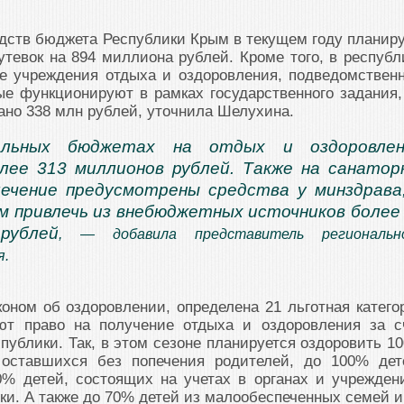
едств бюджета Республики Крым в текущем году планир
утевок на 894 миллиона рублей. Кроме того, в республ
ые учреждения отдыха и оздоровления, подведомствен
ые функционируют в рамках государственного задания,
ано 338 млн рублей, уточнила Шелухина.
альных бюджетах на отдых и оздоровлен
лее 313 миллионов рублей. Также на санатор
ечение предусмотрены средства у минздрава
м привлечь из внебюджетных источников более
рублей
, — добавила представитель региональн
я.
коном об оздоровлении, определена 21 льготная катего
ют право на получение отдыха и оздоровления за с
публики. Так, в этом сезоне планируется оздоровить 1
, оставшихся без попечения родителей, до 100% дет
0% детей, состоящих на учетах в органах и учрежден
и. А также до 70% детей из малообеспеченных семей и