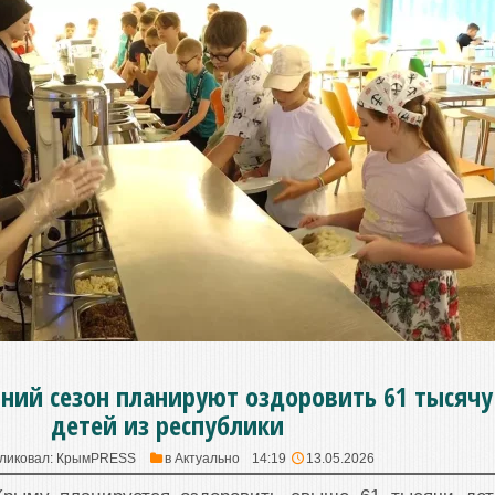
тний сезон планируют оздоровить 61 тысячу
детей из республики
ликовал:
КрымPRESS
в
Актуально
14:19
13.05.2026