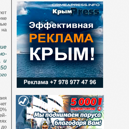
уют
ике
ные
 на
ие
но-
, и
 50
ого
рия
чет
00%
ей-
иях
 до