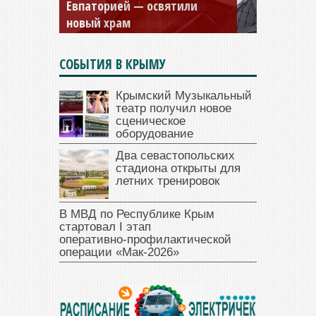
и Дамиана в Крыму вновь
открыт для посещения
СОБЫТИЯ В КРЫМУ
Крымский Музыкальный
театр получил новое
сценическое
оборудование
Два севастопольских
стадиона открыты для
летних тренировок
В МВД по Республике Крым
стартовал I этап
оперативно‑профилактической
операции «Мак‑2026»