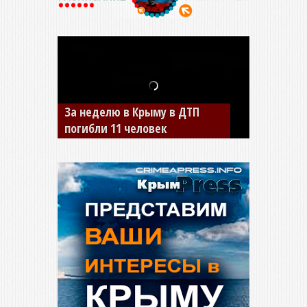
В Джанкое водитель ВАЗа
сбил двух детей на «зебре»