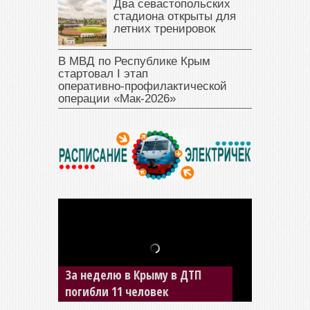
Два севастопольских
стадиона открыты для
летних тренировок
В МВД по Республике Крым
стартовал I этап
оперативно‑профилактической
операции «Мак‑2026»
В Джанкое водитель ВАЗа
сбил двух детей на «зебре»