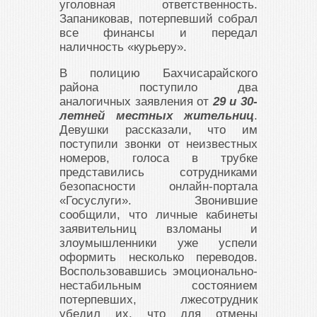
уголовная ответственность.
Запаниковав, потерпевший собрал
все финансы и передал
наличность «курьеру».
В полицию Бахчисарайского
района поступило два
аналогичных заявления от
29 и 30-
летней местных жительниц
.
Девушки рассказали, что им
поступили звонки от неизвестных
номеров, голоса в трубке
представились сотрудниками
безопасности онлайн-портала
«Госуслуги». Звонившие
сообщили, что личные кабинеты
заявительниц взломаны и
злоумышленники уже успели
оформить несколько переводов.
Воспользовавшись эмоционально-
нестабильным состоянием
потерпевших, лжесотрудник
убедил их, что для отмены