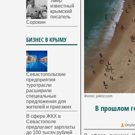
Умер
известный
крымский
писатель
Сорокин
БИЗНЕС В КРЫМУ
Севастопольские
предприятия
туротрасли
расширили
специальные
Фото: pikist.com
предложения для
В прошлом г
жителей и приезжих
В сфере ЖКХ в
Севастополе
Опубл
предлагают зарплаты
до 100 тысяч рублей