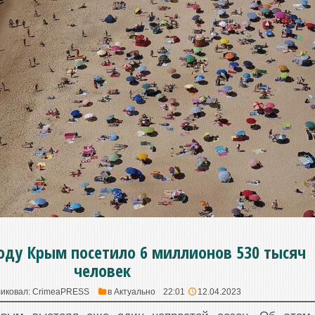
оду Крым посетило 6 миллионов 530 тысяч
человек
иковал:
CrimeaPRESS
в
Актуально
22:01
12.04.2023