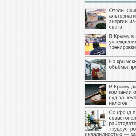
Отели Кры
альтернат
энергии из
света
В Крыму в
учреждени
тренировки
На крымск
объёмы пр
В Крыму д
компании 
суд за неу
налогов
Соцфонд п
севастопо
работодате
трудоустро
инвалидностью — за