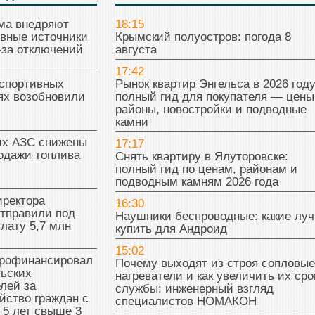
ма внедряют
18:15
ивные источники
Крымский полуостров: погода 8
-за отключений
августа
17:42
 спортивных
Рынок квартир Энгельса в 2026 году
ях возобновили
полный гид для покупателя — цены
районы, новостройки и подводные
камни
их АЗС снижены
17:17
одажи топлива
Снять квартиру в Ялуторовске:
полный гид по ценам, районам и
подводным камням 2026 года
иректора
16:30
отправили под
Наушники беспроводные: какие лу
плату 5,7 млн
купить для Андроид
15:02
рофинансировал
Почему выходят из строя сопловые
льских
нагреватели и как увеличить их сро
лей за
службы: инженерный взгляд
йство граждан с
специалистов НОМАКОН
 5 лет свыше 3