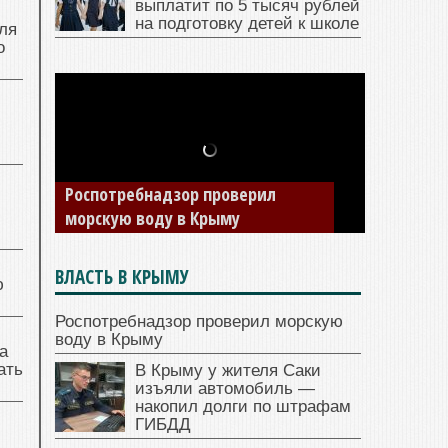
выплатит по 5 тысяч рублей
на подготовку детей к школе
ля
о
В Крыму у жителя Саки изъяли
автомобиль — накопил долги по
штрафам ГИБДД
ВЛАСТЬ В КРЫМУ
ю
Роспотребнадзор проверил морскую
воду в Крыму
а
ать
В Крыму у жителя Саки
изъяли автомобиль —
накопил долги по штрафам
ГИБДД