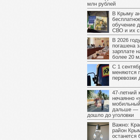
млн рублей
В Крыму а
бесплатное
обучение д
СВО и их 
В 2026 год
погашена з
зарплате 
более 20 м
С 1 сентяб
меняются 
перевозки 
47‑летний
нечаянно «
мобильный
дальше — 
дошло до уголовки
Важно: Кра
район Крым
останется 