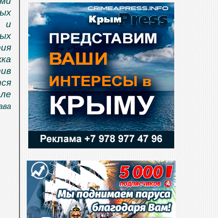
ами
вых
 и
ых
рия
жка
тив
тся
ле
ава