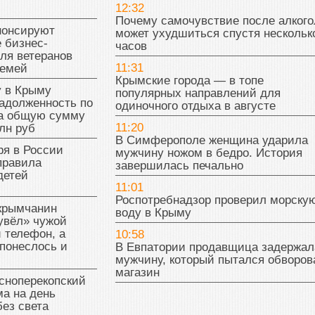
12:32
Почему самочувствие после алкого
нонсируют
может ухудшиться спустя нескольк
 бизнес-
часов
ля ветеранов
11:31
семей
Крымские города — в топе
у в Крыму
популярных направлений для
адолженность по
одиночного отдыха в августе
на общую сумму
11:20
лн руб
В Симферополе женщина ударила
ря в России
мужчину ножом в бедро. История
правила
завершилась печально
детей
11:01
Роспотребнадзор проверил морску
 крымчанин
воду в Крыму
увёл» чужой
 телефон, а
10:58
понеслось и
В Евпатории продавщица задержал
мужчину, который пытался обворов
магазин
сноперекопский
а на день
без света