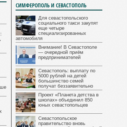
СИМФЕРОПОЛЬ И СЕВАСТОПОЛЬ
Для севастопольского
социального такси закупят
еще четыре
специализированных
:
автомобиля
,
Внимание! В Севастополе
— очередной приём
предпринимателей
Севастополь: выплату по
5000 рублей на детей
большинство семей
получат беззаявительно
чше
Проект «Планета детства в
школах» объединил 850
юных севастопольцев
к
Севастопольское
правительство вновь