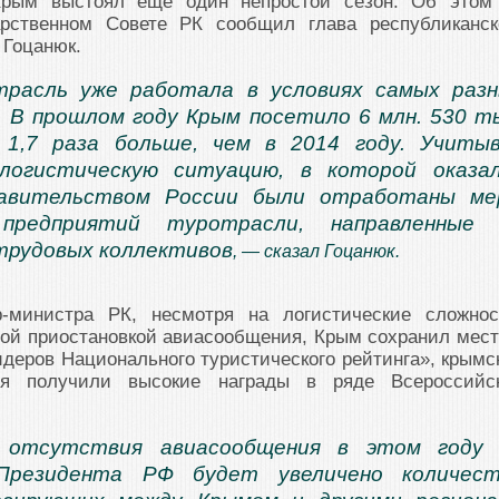
рым выстоял еще один непростой сезон. Об этом
арственном Совете РК сообщил глава республиканск
 Гоцанюк.
расль уже работала в условиях самых раз
. В прошлом году Крым посетило 6 млн. 530 т
 1,7 раза больше, чем в 2014 году. Учиты
логистическую ситуацию, в которой оказа
авительством России были отработаны ме
 предприятий туротрасли, направленные 
трудовых коллективов
, — сказал Гоцанюк.
-министра РК, несмотря на логистические сложнос
ой приостановкой авиасообщения, Крым сохранил мест
идеров Национального туристического рейтинга», крымс
ия получили высокие награды в ряде Всероссийс
 отсутствия авиасообщения в этом году 
Президента РФ будет увеличено количест