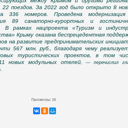
урсирующих между Крымом и другими регион
о 22 поездов. За 2022 год было открыто 8 но
на 336 номеров. Проведена модернизация
ция 89 санаторно-курортных и гостиничн
й. В рамках нацпроекта «Туризм и индуст
тва» Крыму оказана беспрецедентная поддер
тов на развитие предпринимательских инициа
чти 567 млн. руб., благодаря чему реализуе
овых туристических проектов, в том чис
11 новых модульных отелей
, — перечислил гл
.
Просмотры:
26