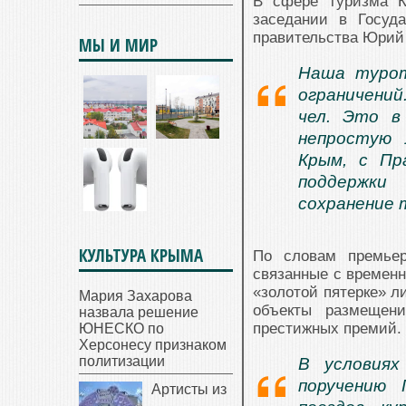
В сфере туризма К
заседании в Госуд
правительства Юрий
МЫ И МИР
Наша турот
ограничений
чел. Это в
непростую 
Крым, с Пр
поддержки
сохранение 
КУЛЬТУРА КРЫМА
По словам премьер
связанные с временн
«золотой пятерке» л
Мария Захарова
объекты размещен
назвала решение
престижных премий.
ЮНЕСКО по
Херсонесу признаком
политизации
В условиях
поручению 
Артисты из