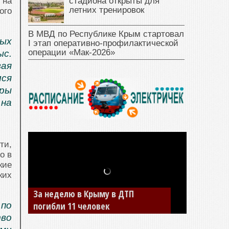
стадиона открыты для
 на
летних тренировок
ого
В МВД по Республике Крым стартовал
ных
I этап оперативно‑профилактической
операции «Мак‑2026»
ыс.
вая
лся
ры
на
ти,
о в
кие
ких
В Джанкое водитель ВАЗа сбил
по
двух детей на «зебре»
во