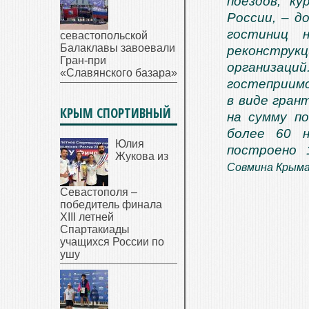
поездов, к
России, – д
гостиниц 
севастопольской
Балаклавы завоевали
реконструк
Гран-при
организаци
«Славянского базара»
гостеприимс
в виде гран
КРЫМ СПОРТИВНЫЙ
на сумму по
более 60 н
Юлия
построено 
Жукова из
Совмина Крыма
Севастополя –
победитель финала
XIII летней
Спартакиады
учащихся России по
ушу