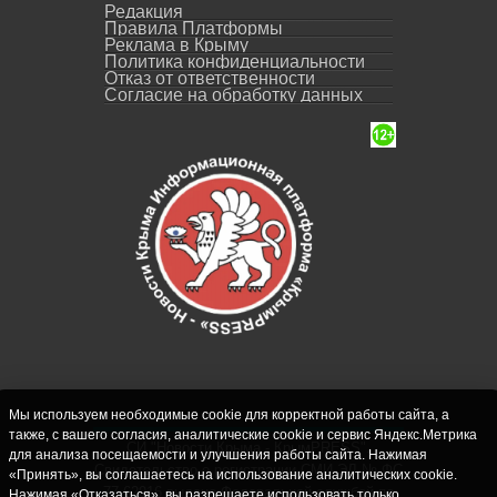
Редакция
Правила Платформы
Реклама в Крыму
Политика конфиденциальности
Отказ от ответственности
Согласие на обработку данных
Мы используем необходимые cookie для корректной работы сайта, а
также, с вашего согласия, аналитические cookie и сервис Яндекс.Метрика
СИ "Новости Крыма - КрымPRESS".
для анализа посещаемости и улучшения работы сайта. Нажимая
Свидетельство о регистрации СМИ ЭЛ № ФС
«Принять», вы соглашаетесь на использование аналитических cookie.
77-62916 выдано Федеральной службой по
Нажимая «Отказаться», вы разрешаете использовать только