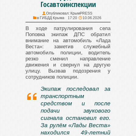
Госавтоинспекции
Опубликовал:
КрымPRESS
в
ГИБДД Крыма
17:20
10.06.2026
В ходе патрулирования села
Поповка экипаж ДПС обратил
внимание на автомобиль «Лада
Веста»: заметив служебный
автомобиль полиции, водитель
резко сменил направление
движения и свернул на другую
улицу. Вызвав подозрения у
сотрудников полиции.
Экипаж последовал за
транспортным
средством и после
подачи звукового
сигнала остановил его.
За рулём «Лады Веста»
находился 49‑летний