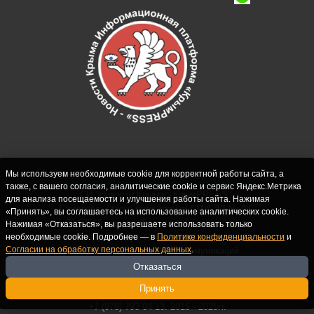
Мы используем необходимые cookie для корректной работы сайта, а
также, с вашего согласия, аналитические cookie и сервис Яндекс.Метрика
СИ "Новости Крыма - КрымPRESS".
для анализа посещаемости и улучшения работы сайта. Нажимая
Свидетельство о регистрации СМИ ЭЛ № ФС
«Принять», вы соглашаетесь на использование аналитических cookie.
77-62916 выдано Федеральной службой по
Нажимая «Отказаться», вы разрешаете использовать только
надзору в сфере связи, информационных
необходимые cookie. Подробнее — в
Политике конфиденциальности
и
Согласии на обработку персональных данных
.
технологий и массовых коммуникаций
(Роскомнадзор) 10.09.2015. Учредитель и
Отказаться
главный редактор: Крутских С.М. Почта:
Принять
crimearfinfo@yandex.ru. Телефон Редакции:
+7 (978) 793 04 13. 2015 - 2025гг.