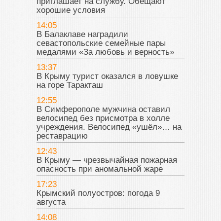
приглашает на службу. Обещают
хорошие условия
14:05
В Балаклаве наградили
севастопольские семейные пары
медалями «За любовь и верность»
13:37
В Крыму турист оказался в ловушке
на горе Таракташ
12:55
В Симферополе мужчина оставил
велосипед без присмотра в холле
учреждения. Велосипед «ушёл»… на
реставрацию
12:43
В Крыму — чрезвычайная пожарная
опасность при аномальной жаре
17:23
Крымский полуостров: погода 9
августа
14:08