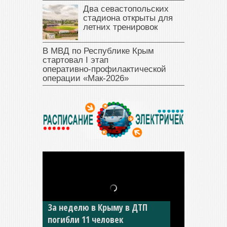
Два севастопольских
стадиона открыты для
летних тренировок
В МВД по Республике Крым
стартовал I этап
оперативно‑профилактической
операции «Мак‑2026»
В Джанкое водитель ВАЗа
сбил двух детей на «зебре»