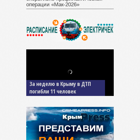
операции «Мак‑2026»
В Джанкое водитель ВАЗа
сбил двух детей на «зебре»