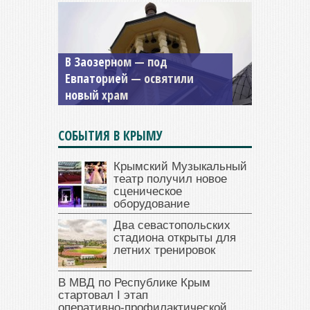
Мужской монастырь Косьмы
и Дамиана в Крыму вновь
открыт для посещения
СОБЫТИЯ В КРЫМУ
Крымский Музыкальный
театр получил новое
сценическое
оборудование
Два севастопольских
стадиона открыты для
летних тренировок
В МВД по Республике Крым
стартовал I этап
оперативно‑профилактической