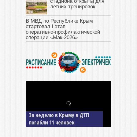
стадиона открыты для
летних тренировок
В МВД по Республике Крым
стартовал I этап
оперативно‑профилактической
операции «Мак‑2026»
За неделю в Крыму в ДТП
В Джанкое водитель ВАЗа
погибли 11 человек
сбил двух детей на «зебре»