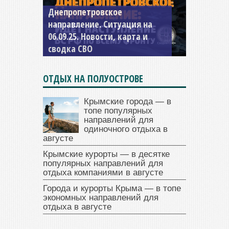
Днепропетровское
Константиновское
направление. Ситуация на
направление. Ситуация на
06.09.25. Новости, карта и
04.09.25 Новости, карта и
сводка СВО
сводка СВО
ОТДЫХ НА ПОЛУОСТРОВЕ
Крымские города — в
топе популярных
направлений для
одиночного отдыха в
августе
Крымские курорты — в десятке
популярных направлений для
отдыха компаниями в августе
Города и курорты Крыма — в топе
экономных направлений для
отдыха в августе