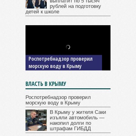
выплатит по 5 тысяч
рублей на подготовку
детей к школе
В Крыму у жителя Саки
изъяли автомобиль —
Роспотребнадзор проверил
накопил долги по штрафам
морскую воду в Крыму
ГИБДД
ВЛАСТЬ В КРЫМУ
Роспотребнадзор проверил
морскую воду в Крыму
В Крыму у жителя Саки
изъяли автомобиль —
накопил долги по
штрафам ГИБДД