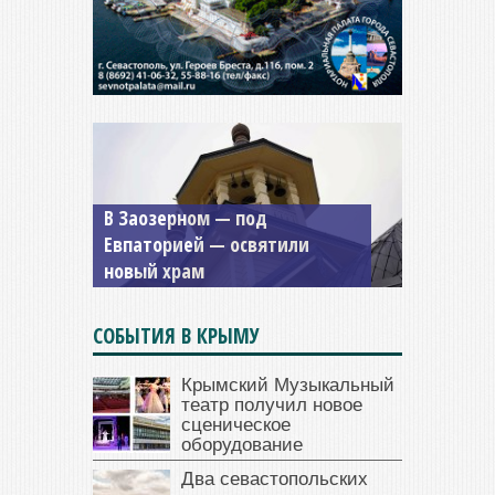
В Заозерном — под
Мужской монастырь Косьмы
Евпаторией — освятили
и Дамиана в Крыму вновь
новый храм
открыт для посещения
СОБЫТИЯ В КРЫМУ
Крымский Музыкальный
театр получил новое
сценическое
оборудование
Два севастопольских