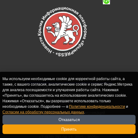
Мы используем необходимые cookie для корректной работы сайта, а
также, с вашего согласия, аналитические cookie и сервис Яндекс.Метрика
СИ "Новости Крыма - КрымPRESS".
для анализа посещаемости и улучшения работы сайта. Нажимая
Свидетельство о регистрации СМИ ЭЛ № ФС
«Принять», вы соглашаетесь на использование аналитических cookie.
77-62916 выдано Федеральной службой по
Нажимая «Отказаться», вы разрешаете использовать только
надзору в сфере связи, информационных
необходимые cookie. Подробнее — в
Политике конфиденциальности
и
Согласии на обработку персональных данных
.
технологий и массовых коммуникаций
(Роскомнадзор) 10.09.2015. Учредитель и
Отказаться
главный редактор: Крутских С.М. Почта:
Принять
crimearfinfo@yandex.ru. Телефон Редакции:
+7 (978) 793 04 13. 2015 - 2025гг.