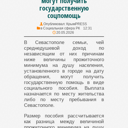
могут получить
государственную
соцпомощь
Опубликовал:
КрымPRESS
в
Социальная сфера РК
12:31
20.05.2026
В Севастополе семьи, чей
среднедушевой доход по
независящим от них причинам
ниже величины прожиточного
минимума на душу населения,
установленного в городе на дату
обращения, могут получить
государственную помощь в виде
социального пособия. Выплата
назначается по месту жительства
либо по месту пребывания в
Севастополе.
Размер пособия рассчитывается
как разница между величиной
прожиточного минимума на душу