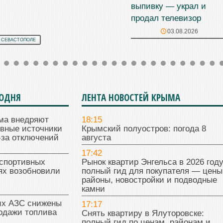
выпивку — украл и
продал телевизор
03.08.2026
 СЕВАСТОПОЛЕ
ГОДНЯ
ЛЕНТА НОВОСТЕЙ КРЫМА
ма внедряют
18:15
ивные источники
Крымский полуостров: погода 8
-за отключений
августа
17:42
 спортивных
Рынок квартир Энгельса в 2026 году
ях возобновили
полный гид для покупателя — цены
районы, новостройки и подводные
камни
их АЗС снижены
17:17
одажи топлива
Снять квартиру в Ялуторовске:
полный гид по ценам, районам и