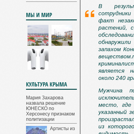
В результ
сотрудники
МЫ И МИР
факт незак
растений, 
обследован
обнаружили
запахом Кон
вещество
криминалис
является н
около 240 г
КУЛЬТУРА КРЫМА
Мужчина п
исключитель
Мария Захарова
назвала решение
место, где
ЮНЕСКО по
указанный з
Херсонесу признаком
произрастал
политизации
из которог
Артисты из
видимость 