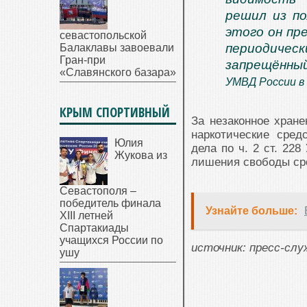
решил из по
этого он пр
севастопольской
периодичес
Балаклавы завоевали
Гран-при
запрещённый
«Славянского базара»
УМВД России в
КРЫМ СПОРТИВНЫЙ
За незаконное хране
наркотические сред
Юлия
дела по ч. 2 ст. 228
Жукова из
лишения свободы сро
Севастополя –
победитель финала
Узнайте больше:
XIII летней
Спартакиады
учащихся России по
источник: пресс-сл
ушу