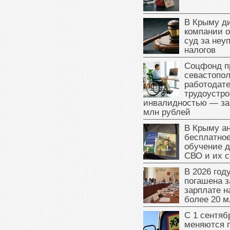
В Крыму д
компании 
суд за неу
налогов
Соцфонд п
севастопо
работодате
трудоустро
инвалидностью — за
млн рублей
В Крыму а
бесплатное
обучение д
СВО и их 
В 2026 год
погашена з
зарплате 
более 20 м
С 1 сентяб
меняются 