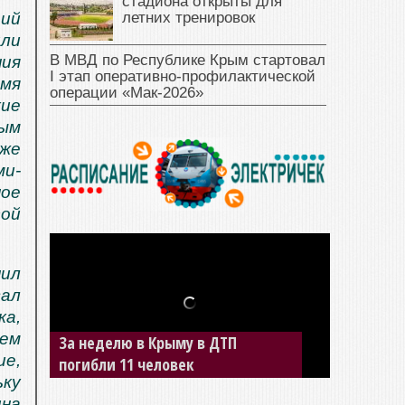
стадиона открыты для
летних тренировок
ий
или
В МВД по Республике Крым стартовал
ния
I этап оперативно‑профилактической
емя
операции «Мак‑2026»
кие
ным
 же
и-
ое
ой
ил
зал
ка,
нем
За неделю в Крыму в ДТП
ие,
погибли 11 человек
ьку
на