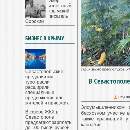
Умер
известный
крымский
писатель
Сорокин
БИЗНЕС В КРЫМУ
скрин видео пресс-службы 
Севастопольские
предприятия
В Севастопол
туротрасли
расширили
специальные
предложения для
Опубли
жителей и приезжих
Злоумышленником о
В сфере ЖКХ в
бесхозном участке в
Севастополе
также хранивший у 
предлагают зарплаты
каннабис.
до 100 тысяч рублей