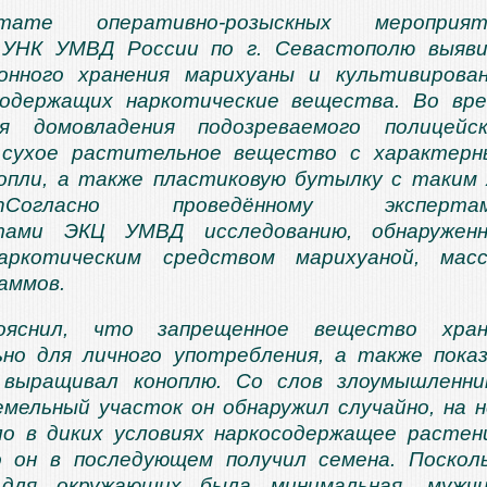
ате оперативно-розыскных мероприят
 УНК УМВД России по г. Севастополю выяв
онного хранения марихуаны и культивирова
содержащих наркотические вещества. Во вр
ия домовладения подозреваемого полицейс
 сухое растительное вещество с характер
опли, а также пластиковую бутылку с таким
м.nСогласно проведённому экспертам
тами ЭКЦ УМВД исследованию, обнаруженн
аркотическим средством марихуаной, масс
раммов.
ояснил, что запрещенное вещество хран
но для личного употребления, а также пока
 выращивал коноплю. Со слов злоумышленни
емельный участок он обнаружил случайно, на 
о в диких условиях наркосодержащее растен
о он в последующем получил семена. Поскол
для окружающих была минимальная, мужчи