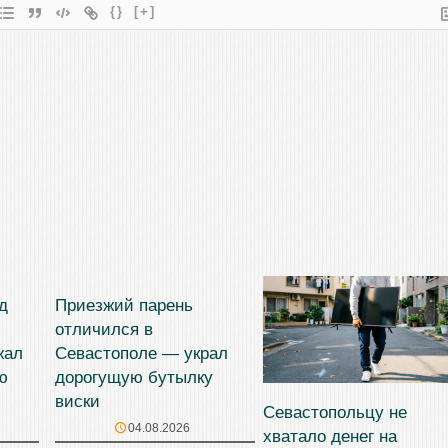
{}
[+]
д
Приезжий парень
отличился в
жал
Севастополе — украл
ю
дорогущую бутылку
виски
Севастопольцу не
04.08.2026
хватало денег на