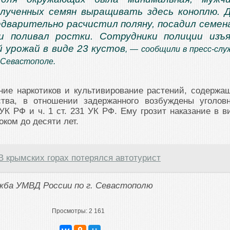
лученных семян выращивать здесь коноплю. 
едварительно расчистил поляну, посадил семен
ки поливал ростки. Сотрудники полиции изъ
 урожай в виде 23 кустов
, — сообщили в пресс-слу
 Севастополе.
ние наркотиков и культивирование растений, содержа
ства, в отношении задержанного возбуждены уголов
 УК РФ и ч. 1 ст. 231 УК РФ. Ему грозит наказание в в
ком до десяти лет.
В крымских горах потерялся автотурист
ужба УМВД России по г. Севастополю
Просмотры:
2 161