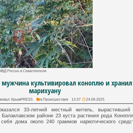
УМВД России в Севастополе
е мужчина культивировал коноплю и хранил
марихуану
ковал:
КрымPRESS
в
Происшествия
13:37
24.09.2025
казался 33-летний местный житель, вырастивший
 Балаклавском районе 23 куста растения рода Конопля
себя дома около 240 граммов наркотического средс