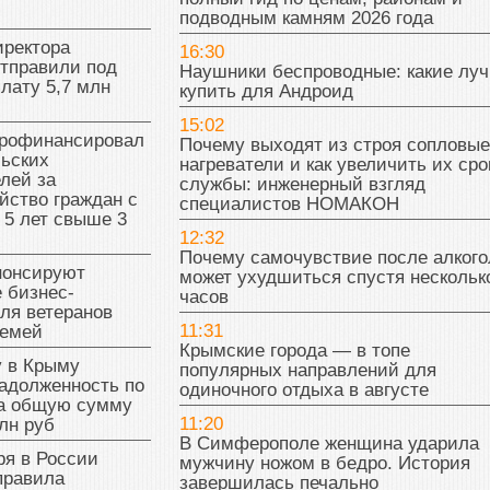
подводным камням 2026 года
иректора
16:30
отправили под
Наушники беспроводные: какие лу
плату 5,7 млн
купить для Андроид
15:02
рофинансировал
Почему выходят из строя сопловые
льских
нагреватели и как увеличить их сро
лей за
службы: инженерный взгляд
йство граждан с
специалистов НОМАКОН
 5 лет свыше 3
12:32
Почему самочувствие после алкого
нонсируют
может ухудшиться спустя нескольк
 бизнес-
часов
ля ветеранов
11:31
семей
Крымские города — в топе
у в Крыму
популярных направлений для
адолженность по
одиночного отдыха в августе
на общую сумму
11:20
лн руб
В Симферополе женщина ударила
ря в России
мужчину ножом в бедро. История
правила
завершилась печально