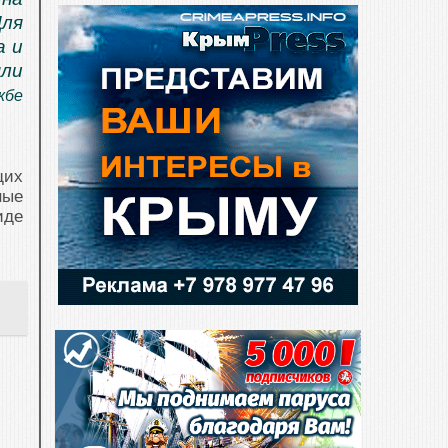
Для
а и
яли
жбе
щих
ные
иде