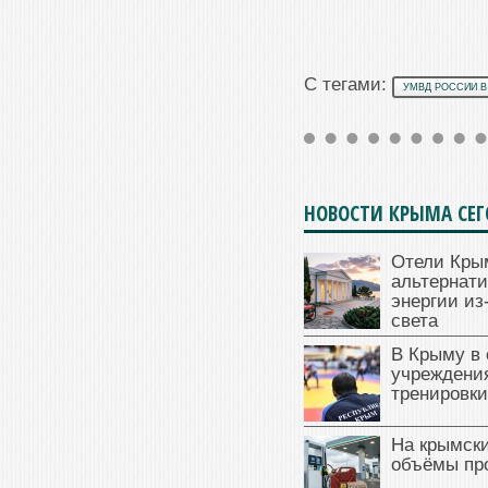
С тегами:
УМВД РОССИИ В
НОВОСТИ КРЫМА СЕ
Отели Кры
альтернат
энергии из
света
В Крыму в
учреждени
тренировки
На крымск
объёмы пр