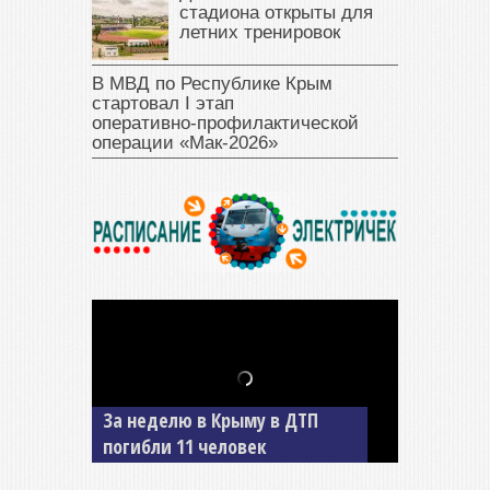
стадиона открыты для
летних тренировок
В МВД по Республике Крым
стартовал I этап
оперативно‑профилактической
операции «Мак‑2026»
В Джанкое водитель ВАЗа
сбил двух детей на «зебре»