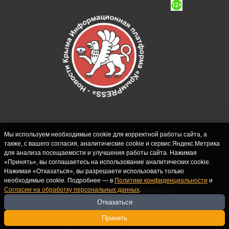
Мы используем необходимые cookie для корректной работы сайта, а
также, с вашего согласия, аналитические cookie и сервис Яндекс.Метрика
СИ "Новости Крыма - КрымPRESS".
для анализа посещаемости и улучшения работы сайта. Нажимая
Свидетельство о регистрации СМИ ЭЛ № ФС
«Принять», вы соглашаетесь на использование аналитических cookie.
77-62916 выдано Федеральной службой по
Нажимая «Отказаться», вы разрешаете использовать только
надзору в сфере связи, информационных
необходимые cookie. Подробнее — в
Политике конфиденциальности
и
Согласии на обработку персональных данных
.
технологий и массовых коммуникаций
(Роскомнадзор) 10.09.2015. Учредитель и
Отказаться
главный редактор: Крутских С.М. Почта:
Принять
crimearfinfo@yandex.ru. Телефон Редакции: