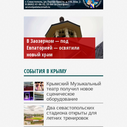
Мужской монастырь Косьмы
и Дамиана в Крыму вновь
открыт для посещения
СОБЫТИЯ В КРЫМУ
Крымский Музыкальный
театр получил новое
сценическое
оборудование
Два севастопольских
стадиона открыты для
летних тренировок