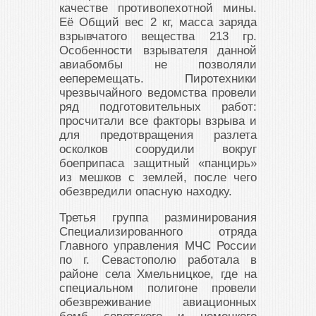
качестве противопехотной мины.
Её Общий вес 2 кг, масса заряда
взрывчатого вещества 213 гр.
Особенности взрывателя данной
авиабомбы не позволяли
ееперемещать. Пиротехники
чрезвычайного ведомства провели
ряд подготовительных работ:
просчитали все факторы взрыва и
для предотвращения разлета
осколков соорудили вокруг
боеприпаса защитный «панцирь»
из мешков с землей, после чего
обезвредили опасную находку.
Третья группа разминирования
Специализированного отряда
Главного управления МЧС России
по г. Севастополю работала в
районе села Хмельницкое, где на
специальном полигоне провели
обезвреживание авиационных