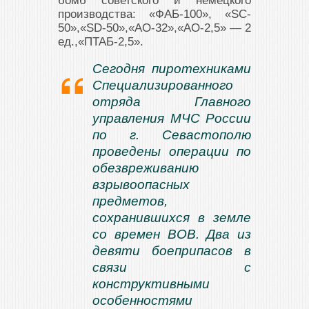
бомб советского и немецкого
производства: «ФАБ-100», «SC-
50»,«SD-50»,«АО-32»,«AO-2,5» — 2
ед.,«ПТАБ-2,5».
Сегодня пиротехниками
Специализированного
отряда Главного
управления МЧС России
по г. Севастополю
проведены операции по
обезвреживанию
взрывоопасных
предметов,
сохранившихся в земле
со времен ВОВ. Два из
девяти боеприпасов в
связи с
конструктивными
особенностями