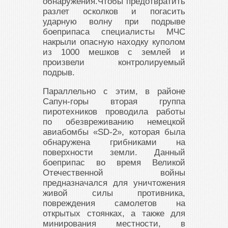
обнаружения.Чтобы предотвратить
разлет осколков и погасить
ударную волну при подрыве
боеприпаса специалисты МЧС
накрыли опасную находку куполом
из 1000 мешков с землей и
произвели контролируемый
подрыв.
Параллельно с этим, в районе
Сапун-горы вторая группа
пиротехников проводила работы
по обезвреживанию немецкой
авиабомбы «SD-2», которая была
обнаружена грибниками на
поверхности земли. Данный
боеприпас во время Великой
Отечественной войны
предназначался для уничтожения
живой силы противника,
повреждения самолетов на
открытых стоянках, а также для
минирования местности, в