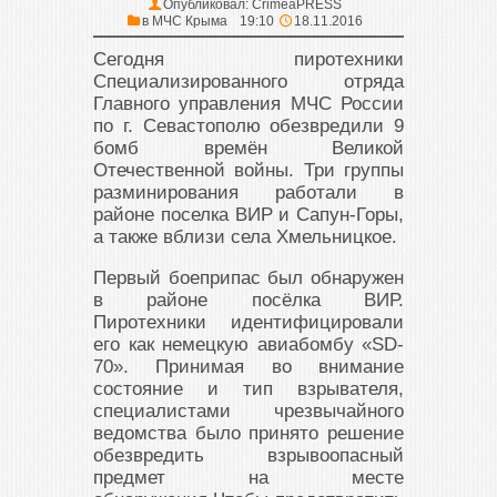
Опубликовал:
CrimeaPRESS
в
МЧС Крыма
19:10
18.11.2016
Сегодня пиротехники
Специализированного отряда
Главного управления МЧС России
по г. Севастополю обезвредили 9
бомб времён Великой
Отечественной войны. Три группы
разминирования работали в
районе поселка ВИР и Сапун-Горы,
а также вблизи села Хмельницкое.
Первый боеприпас был обнаружен
в районе посёлка ВИР.
Пиротехники идентифицировали
его как немецкую авиабомбу «SD-
70». Принимая во внимание
состояние и тип взрывателя,
специалистами чрезвычайного
ведомства было принято решение
обезвредить взрывоопасный
предмет на месте