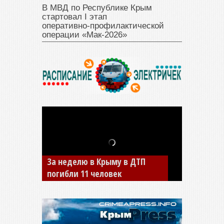
В МВД по Республике Крым
стартовал I этап
оперативно‑профилактической
операции «Мак‑2026»
В Джанкое водитель ВАЗа
сбил двух детей на «зебре»