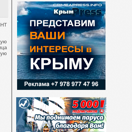
СНТ
дую
ица
ную