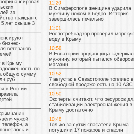
рофинансировал
11:20
льских
В Симферополе женщина ударила
лей за
мужчину ножом в бедро. История
йство граждан с
завершилась печально
 5 лет свыше 3
11:01
Роспотребнадзор проверил морску
нонсируют
воду в Крыму
 бизнес-
10:58
ля ветеранов
В Евпатории продавщица задержал
семей
мужчину, который пытался обворов
у в Крыму
магазин
адолженность по
10:52
на общую сумму
7 августа: в Севастополе топливо в
лн руб
свободной продаже есть на 10 АЗС
ря в России
10:50
правила
Эксперты считают, что ресурсов дл
детей
стабилизации электроснабжения в
Крыму достаточно
 крымчанин
увёл» чужой
10:48
 телефон, а
Только за сутки спасатели Крыма
понеслось и
потушили 17 пожаров и спасли