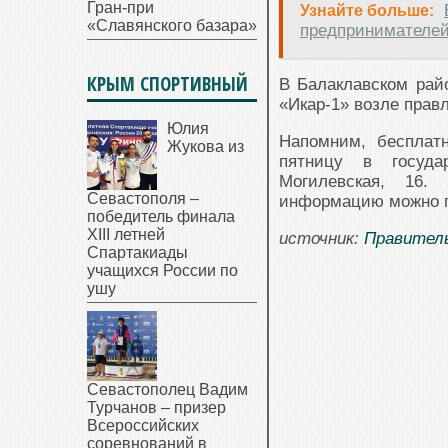
Гран-при
Узнайте больше:
«Славянского базара»
предпринимателе
КРЫМ СПОРТИВНЫЙ
В Балаклавском рай
«Икар-1» возле прав
Юлия
Напомним, бесплат
Жукова из
пятницу в госуда
Могилевская, 16.
Севастополя –
информацию можно по
победитель финала
XIII летней
источник:
Правител
Спартакиады
учащихся России по
ушу
Севастополец Вадим
Турчанов – призер
Всероссийских
соревнований в