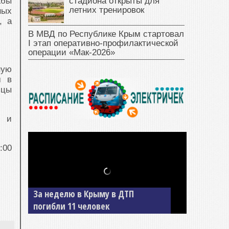
стадиона открыты для
жбы
летних тренировок
ных
, а
В МВД по Республике Крым стартовал
I этап оперативно‑профилактической
операции «Мак‑2026»
ную
м в
ьцы
м и
:00
За неделю в Крыму в ДТП
погибли 11 человек