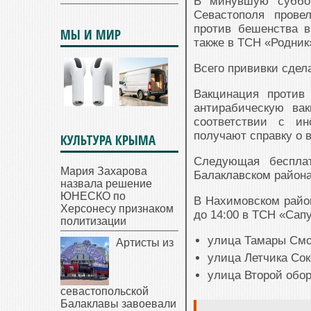
В минувшую суббот
Севастополя прове
против бешенства в
МЫ И МИР
также в ТСН «Родник
Всего прививки сдел
Вакцинация против
антирабическую ва
соответствии с ин
получают справку о 
КУЛЬТУРА КРЫМА
Следующая беспла
Мария Захарова
Балаклавском района
назвала решение
ЮНЕСКО по
В Нахимовском район
Херсонесу признаком
до 14:00 в ТСН «Сапу
политизации
улица Тамары Смол
Артисты из
улица Летчика Сок
улица Второй обор
севастопольской
Балаклавы завоевали