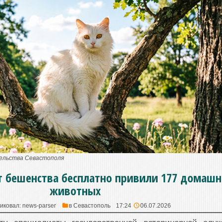
тельства Севастополя
от бешенства бесплатно привили 177 домашн
животных
иковал:
news-parser
в
Севастополь
17:24
06.07.2026