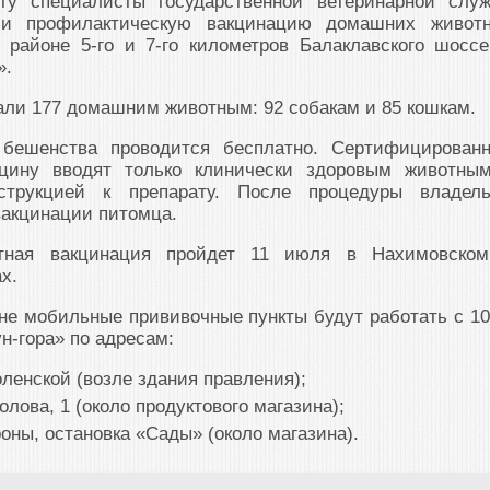
у специалисты государственной ветеринарной слу
ли профилактическую вакцинацию домашних живот
 районе 5-го и 7-го километров Балаклавского шоссе
».
али 177 домашним животным: 92 собакам и 85 кошкам.
 бешенства проводится бесплатно. Сертифицирован
кцину вводят только клинически здоровым животны
струкцией к препарату. После процедуры владел
вакцинации питомца.
тная вакцинация пройдет 11 июля в Нахимовско
х.
е мобильные прививочные пункты будут работать с 10
н-гора» по адресам:
енской (возле здания правления);
олова, 1 (около продуктового магазина);
оны, остановка «Сады» (около магазина).