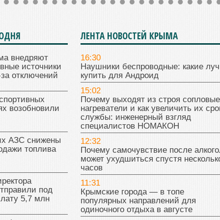
ГОДНЯ
ЛЕНТА НОВОСТЕЙ КРЫМА
ма внедряют
16:30
ивные источники
Наушники беспроводные: какие лу
-за отключений
купить для Андроид
15:02
 спортивных
Почему выходят из строя сопловые
ях возобновили
нагреватели и как увеличить их сро
службы: инженерный взгляд
специалистов НОМАКОН
их АЗС снижены
12:32
одажи топлива
Почему самочувствие после алкого
может ухудшиться спустя нескольк
часов
иректора
11:31
отправили под
Крымские города — в топе
плату 5,7 млн
популярных направлений для
одиночного отдыха в августе