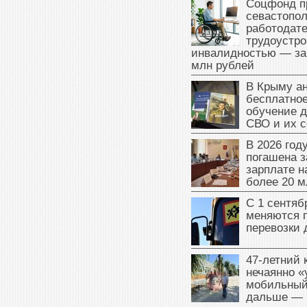
Соцфонд п
севастопо
работодате
трудоустро
инвалидностью — за
млн рублей
В Крыму а
бесплатное
обучение д
СВО и их 
В 2026 год
погашена з
зарплате 
более 20 м
С 1 сентяб
меняются 
перевозки 
47‑летний
нечаянно «
мобильный
дальше — 