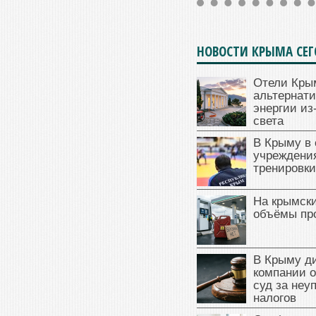
НОВОСТИ КРЫМА СЕ
Отели Кры
альтернат
энергии из
света
В Крыму в
учреждени
тренировки
На крымск
объёмы пр
В Крыму д
компании 
суд за неу
налогов