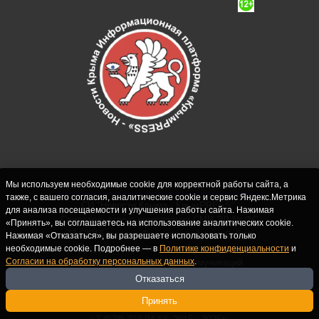
Мы используем необходимые cookie для корректной работы сайта, а
также, с вашего согласия, аналитические cookie и сервис Яндекс.Метрика
СИ "Новости Крыма - КрымPRESS".
для анализа посещаемости и улучшения работы сайта. Нажимая
Свидетельство о регистрации СМИ ЭЛ № ФС
«Принять», вы соглашаетесь на использование аналитических cookie.
77-62916 выдано Федеральной службой по
Нажимая «Отказаться», вы разрешаете использовать только
надзору в сфере связи, информационных
необходимые cookie. Подробнее — в
Политике конфиденциальности
и
Согласии на обработку персональных данных
.
технологий и массовых коммуникаций
(Роскомнадзор) 10.09.2015. Учредитель и
Отказаться
главный редактор: Крутских С.М. Почта:
Принять
crimearfinfo@yandex.ru. Телефон Редакции: