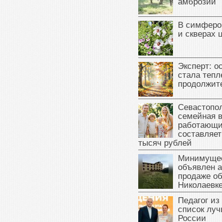
амброзии
В симферо
и скверах 
Эксперт: о
стала тепл
продолжит
Севастопол
семейная 
работающи
составляет
тысяч рублей
Минимущес
объявлен а
продаже об
Николаевк
Педагог из
список луч
России