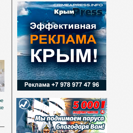
ре
ке