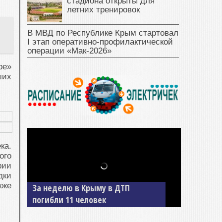
стадиона открыты для
летних тренировок
В МВД по Республике Крым стартовал
I этап оперативно‑профилактической
операции «Мак‑2026»
ре»
ших
ка.
ого
рии
дки
кже
В Джанкое водитель ВАЗа сбил
двух детей на «зебре»