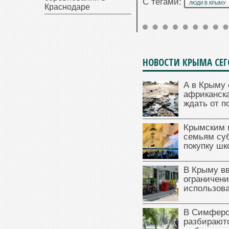
С тегами:
ЛЮДИ В КРЫМУ
Краснодаре
НОВОСТИ КРЫМА СЕ
А в Крыму 
африканска
ждать от п
Крымским 
семьям су
покупку ш
В Крыму в
ограничени
использова
В Симферо
разбираютс