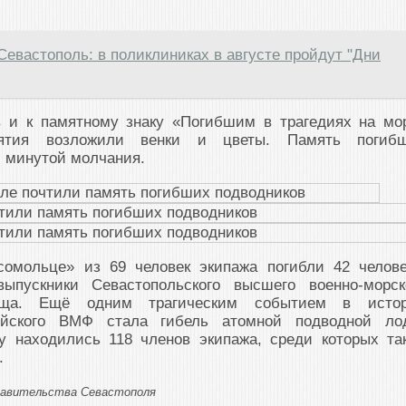
Севастополь: в поликлиниках в августе пройдут "Дни
 и к памятному знаку «Погибшим в трагедиях на мо
иятия возложили венки и цветы. Память погиб
 минутой молчания.
омольце» из 69 человек экипажа погибли 42 челове
пускники Севастопольского высшего военно-морск
ища. Ещё одним трагическим событием в исто
ийского ВМФ стала гибель атомной подводной ло
ту находились 118 членов экипажа, среди которых та
.
Правительства Севастополя