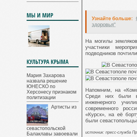
МЫ И МИР
Узнайте больше:
здоровья"
На могилы земляков
участники меропр
подводников почтили
КУЛЬТУРА КРЫМА
Мария Захарова
назвала решение
ЮНЕСКО по
Напомним, на «Комс
Херсонесу признаком
Среди них были вы
политизации
инженерного учил
Артисты из
современного росс
«Курск», на её бор
были севастопольцы
севастопольской
источник: пресс-служба 
Балаклавы завоевали