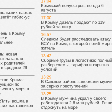
17:04
Крымский полуостров: погода 6
августа
польских парках
цветёт гибискус
17:00
В Крыму дизель продают по 119
рублей за литр
сень в Крыму
16:57
ее и
Следком будет расследовать атаку
ельнее
ВСУ на Крым, в которой погиб мир
житель
ь: новая
13:42
выплата для
Сборные грузы в логистике: полны
х родителей
разбор схемы, тарифов и скрытых
 в среднем 29
условий
13:29
тво Крыма:
В Сакском районе задержали мужч
укцион по
за серию преступлений
ъекта у моря в
е
13:25
В Крыму мужчина украл у своего
 Ялты вошла в
работодателя 2,6 млн рублей. Реш
ших наставников
отдохнуть на море