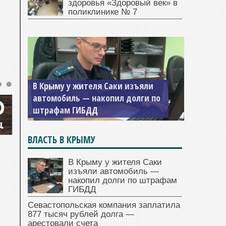
здоровья «Здоровый век» в
поликлинике № 7
Севастопольская компания
заплатила 877 тысяч рублей
долга — арестовали счета
ВЛАСТЬ В КРЫМУ
В Крыму у жителя Саки
изъяли автомобиль —
накопил долги по штрафам
ГИБДД
Севастопольская компания заплатила
877 тысяч рублей долга —
арестовали счета