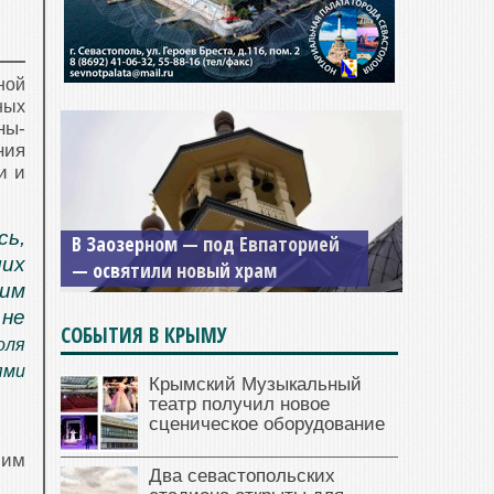
ной
ных
ны-
ния
и и
Мужской монастырь Косьмы и
сь,
Дамиана в Крыму вновь открыт
ших
для посещения
дим
не
СОБЫТИЯ В КРЫМУ
оля
ями
Крымский Музыкальный
театр получил новое
сценическое оборудование
шим
Два севастопольских