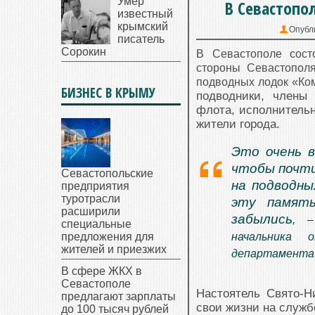
Умер
В Севастопо
известный
крымский
Опубл
писатель
Сорокин
В Севастополе сост
стороны Севастополя
подводных лодок «Ко
БИЗНЕС В КРЫМУ
подводники, члены
флота, исполнительн
жители города.
Это очень в
чтобы почти
Севастопольские
на подводны
предприятия
туротрасли
эту памят
расширили
забылись
, –
специальные
предложения для
начальника 
жителей и приезжих
департамента 
В сфере ЖКХ в
Севастополе
Настоятель Свято-Н
предлагают зарплаты
свои жизни на служб
до 100 тысяч рублей