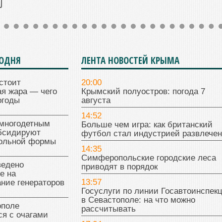
ГОДНЯ
ЛЕНТА НОВОСТЕЙ КРЫМА
стоит
20:00
я жара — чего
Крымский полуостров: погода 7
огоды
августа
14:52
многодетным
Больше чем игра: как британский
бсидируют
футбол стал индустрией развлече
кольной формы
14:35
Симферопольские городские леса
ведено
приводят в порядок
е на
13:57
ние генераторов
Госуслуги по линии Госавтоинспек
в Севастополе: на что можно
поле
рассчитывать
я с очагами