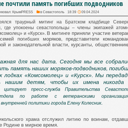
ле почтили память погибших подводников
иковал:
КрымPRESS
в
Севастополь
18:39
09.04.2024
оялся траурный митинг на Братском кладбище Север
, где упокоены севастопольцы – члены экипажей атом
В митинге приняли участие ветера
мсомолец» и «Курск».
 семей погибших моряков, представители командова
ой и законодательной власти, курсанты, общественник
ажная для нас дата. Сегодня мы все собрали
ть память наших моряков-подводников, погиб
х лодках «Комсомолец» и «Курск». Мы переда
ь нашим детям, чтобы их имена никогда 
 цитирует пресс-служба Правительства Севастоп
отдела по работе с ветеранскими организаци
внутренней политики города Елену Колесник.
икольского храма отслужил литию по воинам, отдав
е Родине в мирное время.