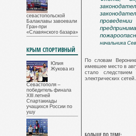
законодате
законодател
севастопольской
проведении
Балаклавы завоевали
Гран-при
предприним
«Славянского базара»
пожароопас
начальника Се
КРЫМ СПОРТИВНЫЙ
По словам Вероник
Юлия
имевшее место в авг
Жукова из
стало следствием
электрических сетей.
Севастополя –
победитель финала
XIII летней
Спартакиады
учащихся России по
ушу
БОЛЬШЕ ПО ТЕМЕ: