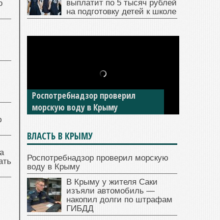
выплатит по 5 тысяч рублей
о
на подготовку детей к школе
В Крыму у жителя Саки изъяли
Роспотребнадзор проверил
автомобиль — накопил долги по
морскую воду в Крыму
штрафам ГИБДД
ю
ВЛАСТЬ В КРЫМУ
а
Роспотребнадзор проверил морскую
ать
воду в Крыму
В Крыму у жителя Саки
изъяли автомобиль —
накопил долги по штрафам
ГИБДД