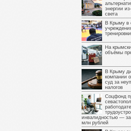
альтернат
энергии из
света
В Крыму в
учреждени
тренировки
На крымск
объёмы пр
В Крыму д
компании 
суд за неу
налогов
Соцфонд п
севастопо
работодате
трудоустро
инвалидностью — за
млн рублей