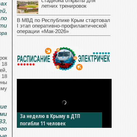
стадиона открыты для
ах
летних тренировок
ей,
по
В МВД по Республике Крым стартовал
сти
I этап оперативно‑профилактической
операции «Мак‑2026»
ора
рок
 18
ей,
 18
ны
мму
ие
ми
За неделю в Крыму в ДТП
В Джанкое водитель ВАЗа сбил
3,
погибли 11 человек
двух детей на «зебре»
ого
ые