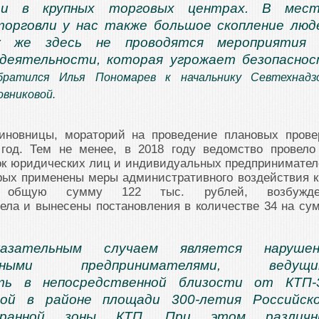
сти в крупных торговых центрах. В мест
орговли у нас также большое скопление люд
у же здесь не проводятся мероприятия 
 деятельности, которая угрожает безопасно
ратился Илья Пономарев к начальнику Севтехнадз
овниковой.
иновницы, мораторий на проведение плановых прове
год. Тем не менее, в 2018 году ведомство провело
ок юридических лиц и индивидуальных предпринимател
рых применены меры административного воздействия к
 общую сумму 122 тыс. рублей, возбужде
ела и вынесены постановления в количестве 34 на су
азательным случаем является нарушен
альными предпринимателями, ведущи
ть в непосредственной близости от КТП-3
ной в районе площади 300-летия Российск
хранной зоны КТП. При этом различн