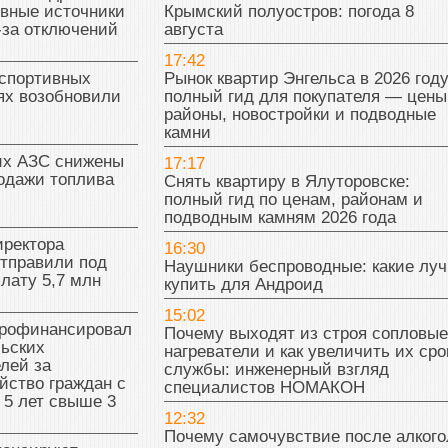
ивные источники
Крымский полуостров: погода 8
-за отключений
августа
17:42
 спортивных
Рынок квартир Энгельса в 2026 году
ях возобновили
полный гид для покупателя — цены
районы, новостройки и подводные
камни
их АЗС снижены
17:17
одажи топлива
Снять квартиру в Ялуторовске:
полный гид по ценам, районам и
подводным камням 2026 года
иректора
16:30
отправили под
Наушники беспроводные: какие лу
плату 5,7 млн
купить для Андроид
15:02
рофинансировал
Почему выходят из строя сопловые
льских
нагреватели и как увеличить их сро
лей за
службы: инженерный взгляд
йство граждан с
специалистов НОМАКОН
 5 лет свыше 3
12:32
Почему самочувствие после алкого