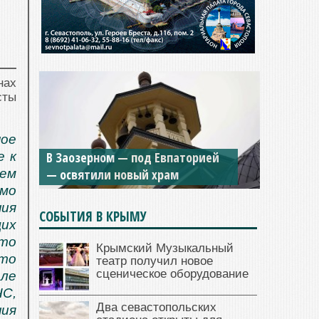
нах
сты
Мужской монастырь Косьмы и
ое
В Заозерном — под Евпаторией
Дамиана в Крыму вновь открыт
е к
— освятили новый храм
для посещения
ием
мо
ния
СОБЫТИЯ В КРЫМУ
их
что
Крымский Музыкальный
это
театр получил новое
сценическое оборудование
але
С,
Два севастопольских
ия