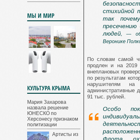
безопасно
стихийной т
МЫ И МИР
так почем
пресечению
людей
, — об
Веронике Полк
По словам самой ч
продлен и на 2019 
внеплановых провер
по результатам кото
нарушителям на
КУЛЬТУРА КРЫМА
административные д
91 тыс. рублей.
Мария Захарова
назвала решение
Особо пок
ЮНЕСКО по
индивиду
Херсонесу признаком
деятельнос
политизации
расположен
Артисты из
Флота, о