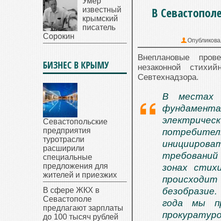
Умер
В Севастопол
известный
крымский
писатель
Сорокин
Опубликова
Внеплановые пров
БИЗНЕС В КРЫМУ
незаконной стихи
Севтехнадзора.
В местах с
фундаментал
электричес
Севастопольские
предприятия
потребител
туротрасли
инициироват
расширили
требований
специальные
предложения для
зонах стих
жителей и приезжих
происходит
В сфере ЖКХ в
безобразие.
Севастополе
года мы п
предлагают зарплаты
прокурату
до 100 тысяч рублей