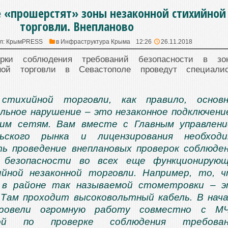
е «прошерстят» зоны незаконной стихийной
торговли. Внепланово
л:
КрымPRESS
в
Инфраструктура Крыма
12:26
26.11.2018
ерки соблюдения требований безопасности в зо
йной торговли в Севастополе проведут специали
тихийной торговли, как правило, основн
ьное нарушение – это незаконное подключени
ким сетям. Вам вместе с Главным управлен
ьского рынка и лицензирования необходи
ь проведение внеплановых проверок соблюде
 безопасности во всех еще функционирующ
ийной незаконной торговли. Например, то, 
 в районе так называемой стометровки – 
 Там проходит высоковольтный кабель. В нач
ровели огромную работу совместно с МЧ
рой по проверке соблюдения требован