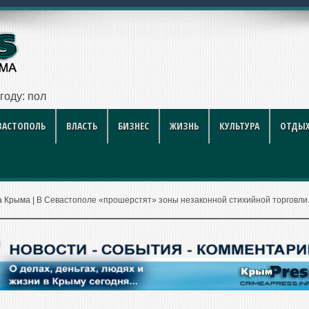
году: полный гид для покупателя — цены, районы, новостр
ВАСТОПОЛЬ
ВЛАСТЬ
БИЗНЕС
ЖИЗНЬ
КУЛЬТУРА
ОТДЫХ
а Крыма
|
В Севастополе «прошерстят» зоны незаконной стихийной торговли