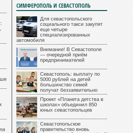
СИМФЕРОПОЛЬ И СЕВАСТОПОЛЬ
Для севастопольского
:
социального такси закупят
,
еще четыре
специализированных
автомобиля
Внимание! В Севастополе
— очередной приём
предпринимателей
Севастополь: выплату по
чше
5000 рублей на детей
большинство семей
получат беззаявительно
Проект «Планета детства в
к
школах» объединил 850
юных севастопольцев
Севастопольское
правительство вновь
ля