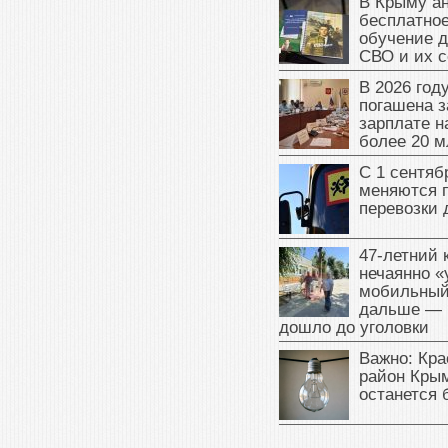
В Крыму а
бесплатное
обучение д
СВО и их 
В 2026 год
погашена з
зарплате 
более 20 м
С 1 сентяб
меняются 
перевозки 
47‑летний
нечаянно «
мобильный
дальше — 
дошло до уголовки
Важно: Кра
район Крым
останется 