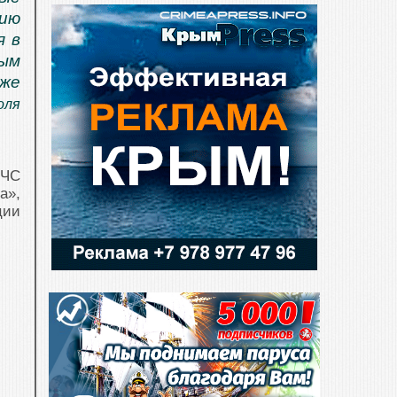
нию
я в
ным
аже
оля
МЧС
а»,
ции