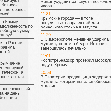
нонсируют
может ухудшиться спустя нескольк
 бизнес-
часов
ля ветеранов
11:31
семей
Крымские города — в топе
у в Крыму
популярных направлений для
адолженность по
одиночного отдыха в августе
на общую сумму
11:20
лн руб
В Симферополе женщина ударила
ря в России
мужчину ножом в бедро. История
правила
завершилась печально
детей
11:01
Роспотребнадзор проверил морску
 крымчанин
воду в Крыму
увёл» чужой
 телефон, а
10:58
понеслось и
В Евпатории продавщица задержал
мужчину, который пытался обворов
магазин
сноперекопский
а на день
без света