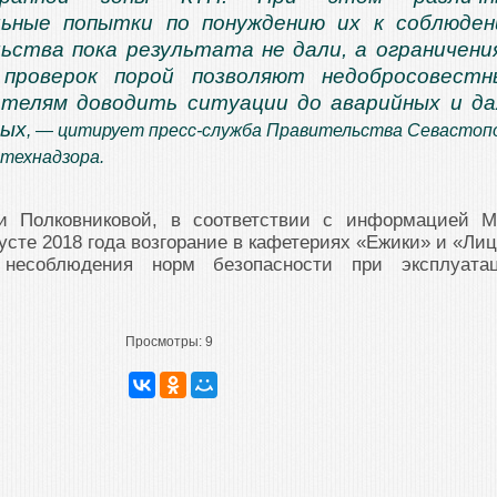
льные попытки по понуждению их к соблюде
ьства пока результата не дали, а ограничени
 проверок порой позволяют недобросовест
ателям доводить ситуации до аварийных и д
ных
, — цитирует пресс-служба Правительства Севастоп
втехнадзора.
и Полковниковой, в соответствии с информацией 
усте 2018 года возгорание в кафетериях «Ежики» и «Лиц
 несоблюдения норм безопасности при эксплуата
Просмотры:
9