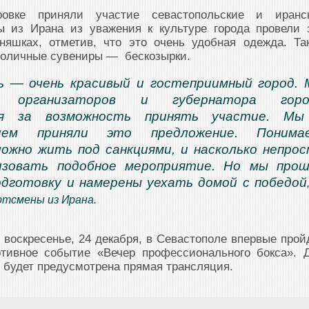
ровке приняли участие севастопольские и иранс
ы из Ирана из уважения к культуре города провели 
няшках, отметив, что это очень удобная одежда. Та
воличные сувениры — бескозырки.
ь — очень красивый и гостеприимный город.
м организаторов и губернатора горо
ля за возможность принять участие. Мы
вием приняли это предложение. Понимае
ложно жить под санкциями, и насколько непро
изовать подобное мероприятие. Но мы про
дготовку и намерены уехать домой с победой
тсмены из Ирана.
 воскресенье, 24 декабря, в Севастополе впервые прой
тивное событие «Вечер профессионального бокса». 
 будет предусмотрена прямая трансляция.