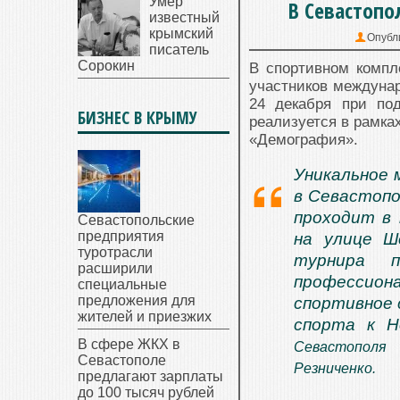
Умер
В Севастопо
известный
крымский
Опубл
писатель
Сорокин
В спортивном компл
участников междунар
24 декабря при по
БИЗНЕС В КРЫМУ
реализуется в рамка
«Демография».
Уникальное 
в Севастопо
проходит в 
Севастопольские
предприятия
на улице Ш
туротрасли
турнира п
расширили
профессио
специальные
предложения для
спортивное 
жителей и приезжих
спорта к Н
В сфере ЖКХ в
Севастополя
Севастополе
Резниченко.
предлагают зарплаты
до 100 тысяч рублей