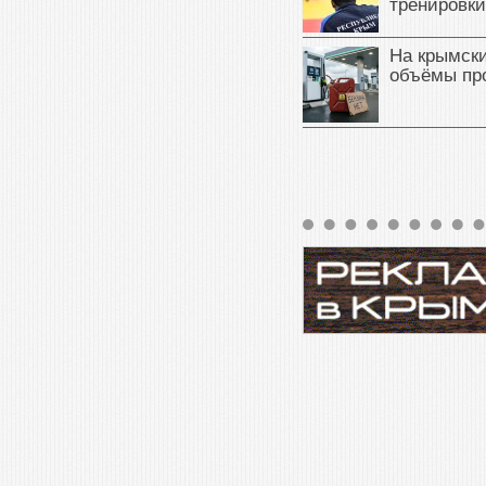
тренировки
На крымск
объёмы пр