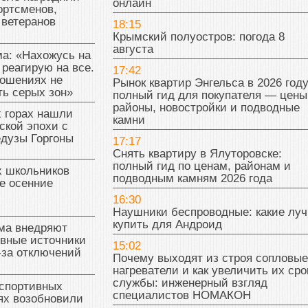
онлайн
ортсменов,
 ветеранов
18:15
Крымский полуостров: погода 8
августа
а: «Нахожусь на
 реагирую на все.
17:42
ношениях не
Рынок квартир Энгельса в 2026 году
ь серых зон»
полный гид для покупателя — цены
районы, новостройки и подводные
 горах нашли
камни
ской эпохи с
едузы Горгоны
17:17
Снять квартиру в Ялуторовске:
полный гид по ценам, районам и
х школьников
подводным камням 2026 года
е осенние
16:30
Наушники беспроводные: какие лу
купить для Андроид
ма внедряют
ивные источники
15:02
-за отключений
Почему выходят из строя сопловые
нагреватели и как увеличить их сро
службы: инженерный взгляд
 спортивных
специалистов НОМАКОН
ях возобновили