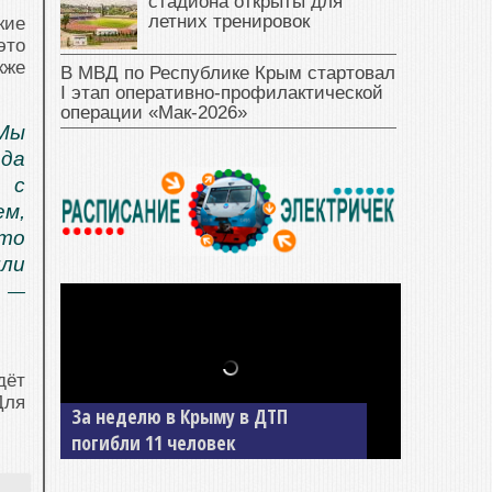
стадиона открыты для
летних тренировок
кие
это
кже
В МВД по Республике Крым стартовал
I этап оперативно‑профилактической
операции «Мак‑2026»
 Мы
да
 с
м,
сто
шли
, —
дёт
Для
В Джанкое водитель ВАЗа сбил
двух детей на «зебре»