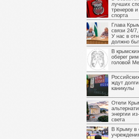
лучших сп
тренеров и
спорта
Глава Крым
связи 24/7,
У нас в от
должно быт
В крымских
оберег рим
головой М
Российски
ждут долги
каникулы
Отели Кры
альтернат
энергии из
света
В Крыму в
учреждени