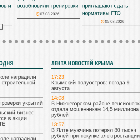
ров и
возобновили тренировки
приглашают сдать
нормативы ГТО
07.08.2026
05.08.2026
ГОДНЯ
ЛЕНТА НОВОСТЕЙ КРЫМА
поле наградили
17:23
 строительной
Крымский полуостров: погода 9
августа
14:08
проверки укрытий
В Нижнегорском районе пенсионерк
отдала мошенникам 14,5 миллиона
льский бизнес
рублей
ся в акции
ТЕ
13:57
В Ялте мужчина потерял 80 тысяч
рублей при покупке электростанции
поле наградили