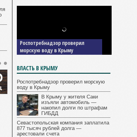
ля
о
В Крыму у жителя Саки изъяли
автомобиль — накопил долги по
штрафам ГИБДД
ВЛАСТЬ В КРЫМУ
Роспотребнадзор проверил морскую
воду в Крыму
В Крыму у жителя Саки
изъяли автомобиль —
накопил долги по штрафам
ГИБДД
Севастопольская компания заплатила
877 тысяч рублей долга —
арестовали счета