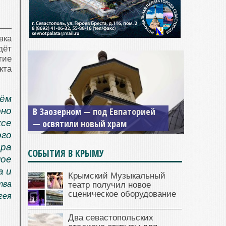
вка
дёт
тие
кта
Мужской монастырь Косьмы и
дём
Дамиана в Крыму вновь открыт
оно
для посещения
ксе
ого
ра
СОБЫТИЯ В КРЫМУ
ое
а и
Крымский Музыкальный
тва
театр получил новое
сценическое оборудование
гея
Два севастопольских