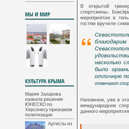
В открытой трени
спортсмены. Боксёр
МЫ И МИР
мероприятие в тель
гостям вручили сим
Севастопол
благодари
Севастопо
удовольст
насколько с
было орган
отличную по
КУЛЬТУРА КРЫМА
отмечают спор
Мария Захарова
назвала решение
Напомним, уже в это
ЮНЕСКО по
международное спор
Херсонесу признаком
данного мероприятия
политизации
Артисты из