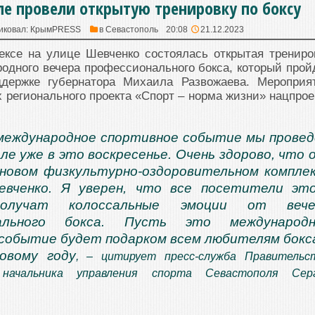
ле провели открытую тренировку по боксу
иковал:
КрымPRESS
в
Севастополь
20:08
21.12.2023
ексе на улице Шевченко состоялась открытая трениро
одного вечера профессионального бокса, который прой
ддержке губернатора Михаила Развожаева. Мероприя
х регионального проекта «Спорт – норма жизни» нацпрое
международное спортивное событие мы прове
ле уже в это воскресенье. Очень здорово, что 
новом физкультурно-оздоровительном компле
евченко. Я уверен, что все посетители эт
олучат колоссальные эмоции от вече
нального бокса. Пусть это международн
событие будет подарком всем любителям бокс
овому году
, – цитирует пресс-служба Правительс
 начальника управления спорта Севастополя Сер