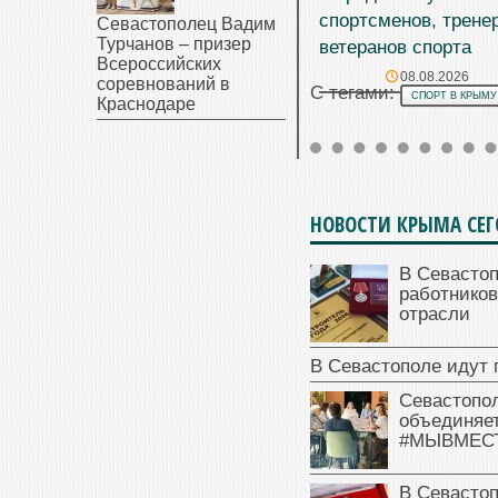
спортсменов, трене
Севастополец Вадим
Турчанов – призер
ветеранов спорта
Всероссийских
08.08.2026
соревнований в
С тегами:
СПОРТ В КРЫМУ
Краснодаре
НОВОСТИ КРЫМА СЕ
В Севасто
работников
отрасли
В Севастополе идут 
Севастопо
объединяет
#МЫВМЕС
В Севасто