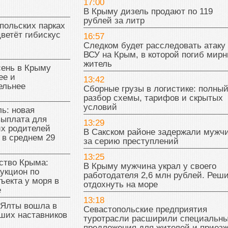
17:00
В Крыму дизель продают по 119
рублей за литр
польских парках
цветёт гибискус
16:57
Следком будет расследовать атаку
ВСУ на Крым, в которой погиб мир
житель
сень в Крыму
ее и
13:42
ельнее
Сборные грузы в логистике: полны
разбор схемы, тарифов и скрытых
условий
ь: новая
выплата для
13:29
х родителей
В Сакском районе задержали мужч
 в среднем 29
за серию преступлений
13:25
тво Крыма:
В Крыму мужчина украл у своего
укцион по
работодателя 2,6 млн рублей. Реш
ъекта у моря в
отдохнуть на море
е
13:18
 Ялты вошла в
Севастопольские предприятия
ших наставников
туротрасли расширили специальн
предложения для жителей и приез