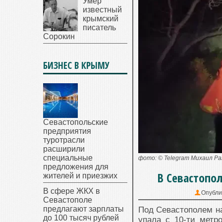
Умер
известный
крымский
писатель
Сорокин
БИЗНЕС В КРЫМУ
Севастопольские
предприятия
туротрасли
расширили
специальные
фото: © Telegram Михаил Р
предложения для
В Севастопо
жителей и приезжих
В сфере ЖКХ в
Опубли
Севастополе
предлагают зарплаты
Под Севастополем на
до 100 тысяч рублей
упала с 10-ти метр