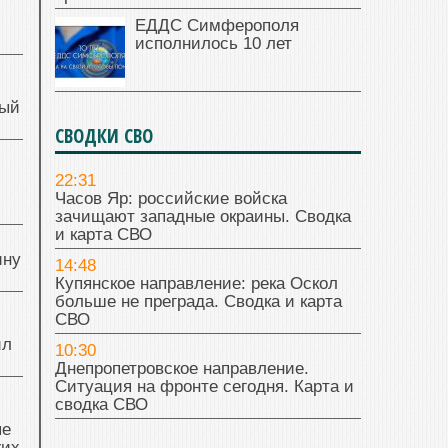
ЕДДС Симферополя
исполнилось 10 лет
ный
СВОДКИ СВО
й
22:31
Часов Яр: российские войска
зачищают западные окраины. Сводка
и карта СВО
ину
14:48
Купянское направление: река Оскол
больше не преграда. Сводка и карта
СВО
ил
10:30
Днепропетровское направление.
Ситуация на фронте сегодня. Карта и
сводка СВО
ые
жих