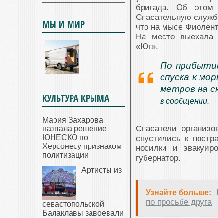
бригада. Об этом
Спасательную служб
МЫ И МИР
что на мысе Фиолент
На место выехала 
«Юг».
По прибытии
спуска к мо
метров на с
КУЛЬТУРА КРЫМА
в сообщении.
Мария Захарова
Спасатели организо
назвала решение
ЮНЕСКО по
спустились к пост
Херсонесу признаком
носилки и эвакуир
политизации
губернатор.
Артисты из
Узнайте больше:
по просьбе друга
севастопольской
Балаклавы завоевали