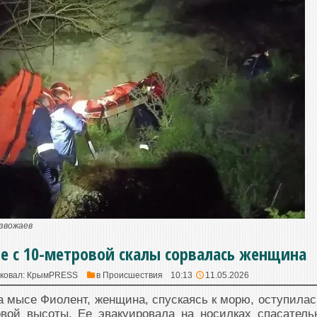
азвожаев
ле с 10-метровой скалы сорвалась женщина
ковал:
КрымPRESS
в
Происшествия
10:13
11.05.2026
 мысе Фиолент, женщина, спускаясь к морю, оступилас
овой высоты. Ее эвакуировала на носилках спасатель