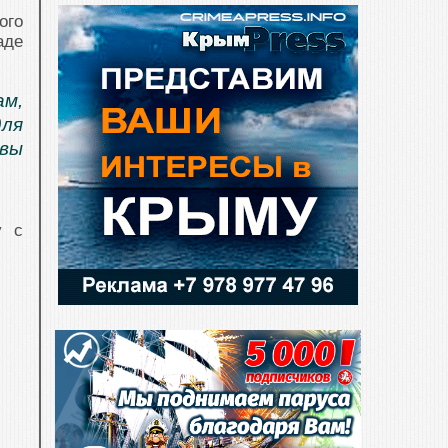
ого
аде
ам,
для
ывы
у с