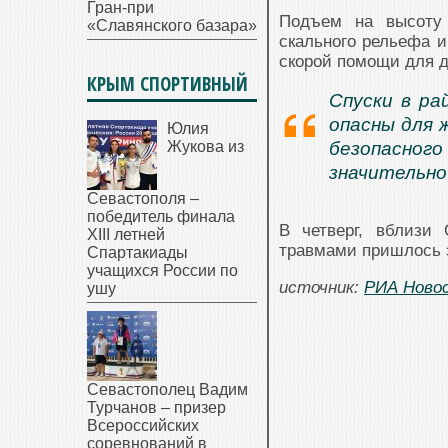
Гран-при
Подъем на высоту 
«Славянского базара»
скального рельефа и
скорой помощи для 
КРЫМ СПОРТИВНЫЙ
Спуски в ра
опасны для 
Юлия
Жукова из
безопасного
значительно
Севастополя –
победитель финала
В четверг, вблизи
XIII летней
травмами пришлось 
Спартакиады
учащихся России по
источник:
РИА Ново
ушу
Севастополец Вадим
Турчанов – призер
Всероссийских
соревнований в