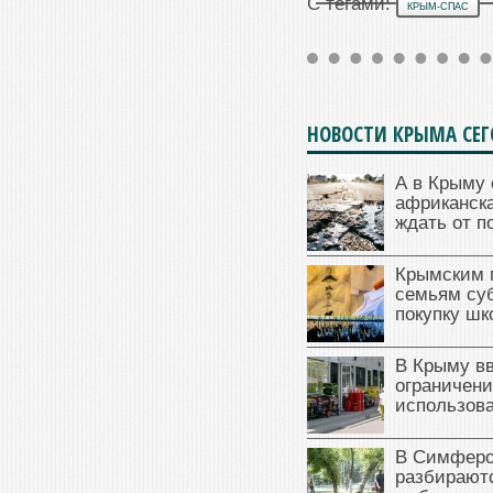
С тегами:
КРЫМ-СПАС
НОВОСТИ КРЫМА СЕ
А в Крыму 
африканска
ждать от п
Крымским 
семьям су
покупку ш
В Крыму в
ограничени
использова
В Симферо
разбираютс