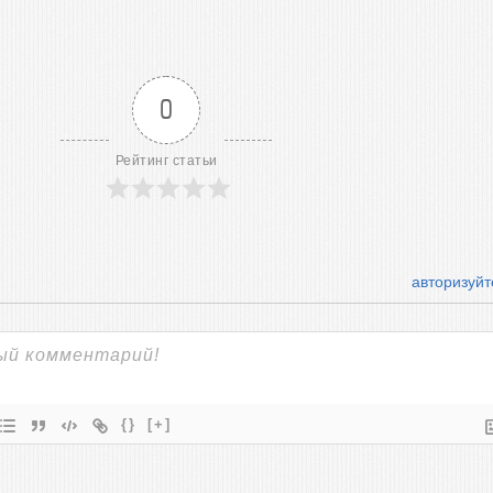
0
Рейтинг статьи
авторизуйт
{}
[+]