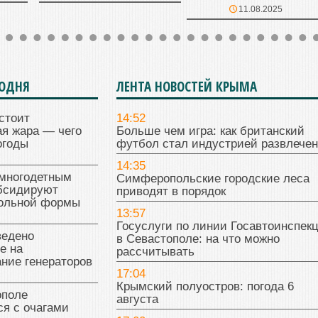
11.08.2025
ГОДНЯ
ЛЕНТА НОВОСТЕЙ КРЫМА
стоит
14:52
я жара — чего
Больше чем игра: как британский
огоды
футбол стал индустрией развлече
14:35
многодетным
Симферопольские городские леса
бсидируют
приводят в порядок
кольной формы
13:57
Госуслуги по линии Госавтоинспек
ведено
в Севастополе: на что можно
е на
рассчитывать
ние генераторов
17:04
Крымский полуостров: погода 6
поле
августа
я с очагами