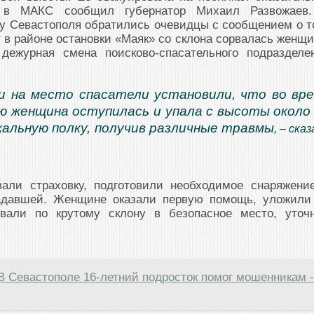
 в МАКС сообщил губернатор Михаил Развожаев
у Севастополя обратились очевидцы с сообщением о т
 в районе остановки «Маяк» со склона сорвалась женщи
дежурная смена поисково-спасательного подразделе
 на место спасатели установили, что во вр
рю женщина оступилась и упала с высоты около
кальную полку, получив различные травмы
, – ска
вали страховку, подготовили необходимое снаряжени
радавшей. Женщине оказали первую помощь, уложили
овали по крутому склону в безопасное место, уточ
В Севастополе 16-летний подросток помог мошенникам -