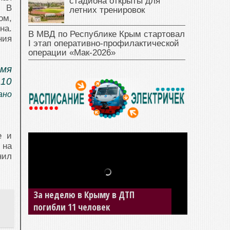
стадиона открыты для
. В
летних тренировок
ом,
на.
В МВД по Республике Крым стартовал
ния
I этап оперативно‑профилактической
операции «Мак‑2026»
емя
 10
зано
е и
 на
нил
За неделю в Крыму в ДТП
погибли 11 человек