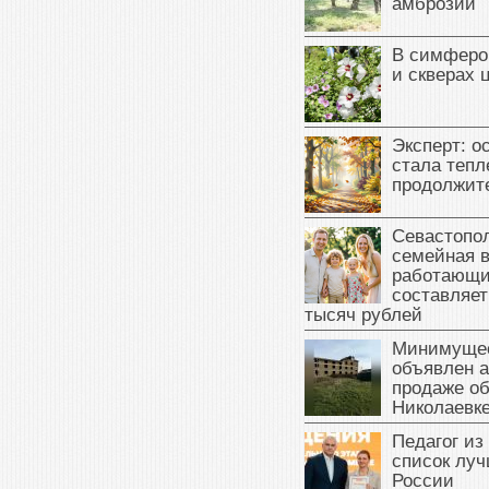
амброзии
В симферо
и скверах 
Эксперт: о
стала тепл
продолжит
Севастопол
семейная 
работающи
составляет
тысяч рублей
Минимущес
объявлен а
продаже об
Николаевк
Педагог из
список луч
России