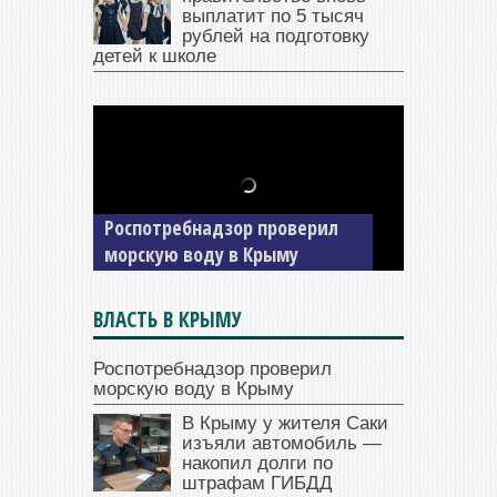
выплатит по 5 тысяч
рублей на подготовку
детей к школе
В Крыму у жителя Саки
изъяли автомобиль —
Роспотребнадзор проверил
накопил долги по штрафам
морскую воду в Крыму
ГИБДД
ВЛАСТЬ В КРЫМУ
Роспотребнадзор проверил
морскую воду в Крыму
В Крыму у жителя Саки
изъяли автомобиль —
накопил долги по
штрафам ГИБДД