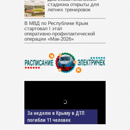
стадиона открыты для
летних тренировок
В МВД по Республике Крым
стартовал I этап
оперативно‑профилактической
операции «Мак‑2026»
За неделю в Крыму в ДТП
В Джанкое водитель ВАЗа
погибли 11 человек
сбил двух детей на «зебре»