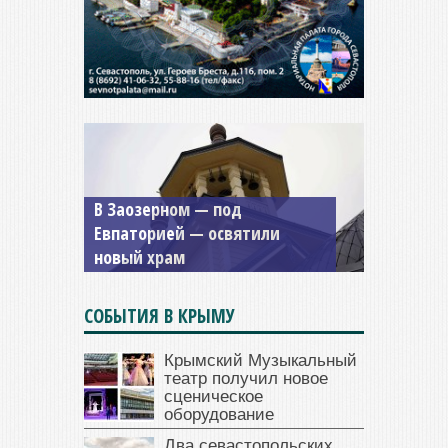
В Заозерном — под
Мужской монастырь Косьмы
Евпаторией — освятили
и Дамиана в Крыму вновь
новый храм
открыт для посещения
СОБЫТИЯ В КРЫМУ
Крымский Музыкальный
театр получил новое
сценическое
оборудование
Два севастопольских