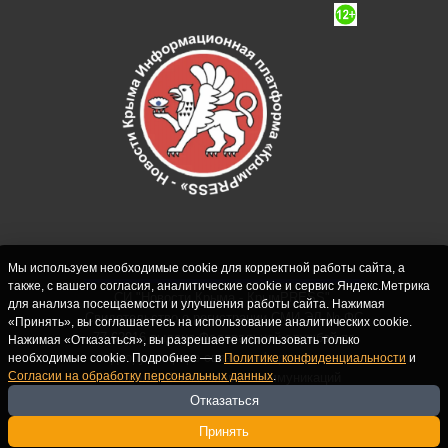
Мы используем необходимые cookie для корректной работы сайта, а
также, с вашего согласия, аналитические cookie и сервис Яндекс.Метрика
СИ "Новости Крыма - КрымPRESS".
для анализа посещаемости и улучшения работы сайта. Нажимая
Свидетельство о регистрации СМИ ЭЛ № ФС
«Принять», вы соглашаетесь на использование аналитических cookie.
77-62916 выдано Федеральной службой по
Нажимая «Отказаться», вы разрешаете использовать только
надзору в сфере связи, информационных
необходимые cookie. Подробнее — в
Политике конфиденциальности
и
Согласии на обработку персональных данных
.
технологий и массовых коммуникаций
(Роскомнадзор) 10.09.2015. Учредитель и
Отказаться
главный редактор: Крутских С.М. Почта:
Принять
crimearfinfo@yandex.ru. Телефон Редакции: