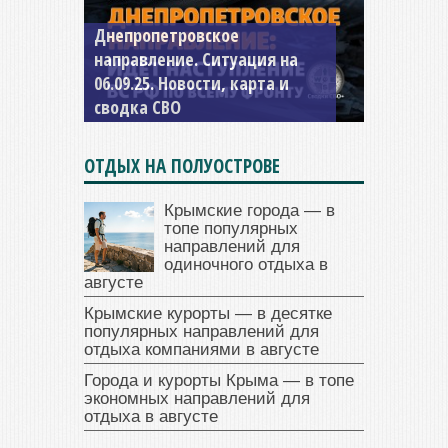
Днепропетровское
Константиновское
направление. Ситуация на
направление. Ситуация на
06.09.25. Новости, карта и
04.09.25 Новости, карта и
сводка СВО
сводка СВО
ОТДЫХ НА ПОЛУОСТРОВЕ
Крымские города — в
топе популярных
направлений для
одиночного отдыха в
августе
Крымские курорты — в десятке
популярных направлений для
отдыха компаниями в августе
Города и курорты Крыма — в топе
экономных направлений для
отдыха в августе