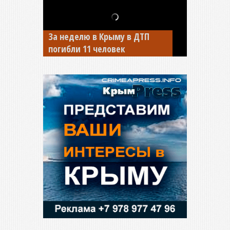
В Джанкое водитель ВАЗа
сбил двух детей на «зебре»