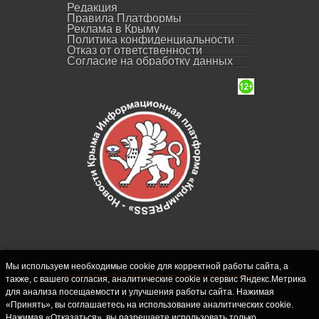
Редакция
Правила Платформы
Реклама в Крыму
Политика конфиденциальности
Отказ от ответственности
Согласие на обработку данных
Мы используем необходимые cookie для корректной работы сайта, а
также, с вашего согласия, аналитические cookie и сервис Яндекс.Метрика
СИ "Новости Крыма - КрымPRESS".
для анализа посещаемости и улучшения работы сайта. Нажимая
Свидетельство о регистрации СМИ ЭЛ № ФС
«Принять», вы соглашаетесь на использование аналитических cookie.
77-62916 выдано Федеральной службой по
Нажимая «Отказаться», вы разрешаете использовать только