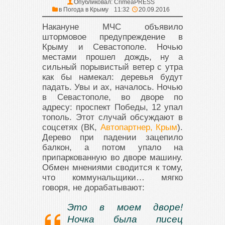
Опубликовал:
CrimeaPRESS
в
Погода в Крыму
11:32
20.09.2016
Накануне МЧС объявило
штормовое предупреждение в
Крыму и Севастополе. Ночью
местами прошел дождь, ну а
сильный порывистый ветер с утра
как бы намекал: деревья будут
падать. Увы и ах, началось. Ночью
в Севастополе, во дворе по
адресу: проспект Победы, 12 упал
тополь. Этот случай обсуждают в
соцсетях (ВК,
Автопартнер, Крым
).
Дерево при падении зацепило
балкон, а потом упало на
припаркованную во дворе машину.
Обмен мнениями сводится к тому,
что коммунальщики… мягко
говоря, не дорабатывают:
Это в моем дворе!
Ночка была писец