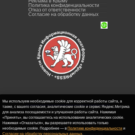
Реклама в Крыму
Политика конфиденциальности
Отказ от ответственности
Согласие на обработку данных
Мы используем необходимые cookie для корректной работы сайта, а
также, с вашего согласия, аналитические cookie и сервис Яндекс.Метрика
СИ "Новости Крыма - КрымPRESS".
для анализа посещаемости и улучшения работы сайта. Нажимая
Свидетельство о регистрации СМИ ЭЛ № ФС
«Принять», вы соглашаетесь на использование аналитических cookie.
77-62916 выдано Федеральной службой по
Нажимая «Отказаться», вы разрешаете использовать только
надзору в сфере связи, информационных
необходимые cookie. Подробнее — в
Политике конфиденциальности
и
Согласии на обработку персональных данных
.
технологий и массовых коммуникаций