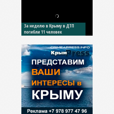
В Джанкое водитель ВАЗа
сбил двух детей на «зебре»