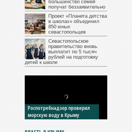
большинство семей
получат беззаявительно
Проект «Планета детства
в школах» объединил
850 юных
севастопольцев
Севастопольское
правительство вновь
выплатит по 5 тысяч
рублей на подготовку
детей к школе
В Крыму у жителя Саки
изъяли автомобиль —
накопил долги по штрафам
ГИБДД