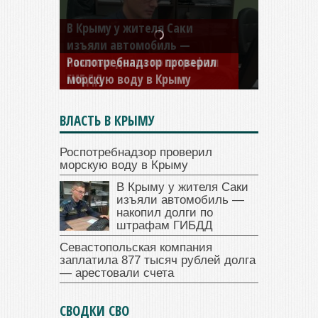
В Крыму у жителя Саки
изъяли автомобиль —
накопил долги по штрафам
ГИБДД
ВЛАСТЬ В КРЫМУ
Роспотребнадзор проверил
морскую воду в Крыму
В Крыму у жителя Саки
изъяли автомобиль —
накопил долги по
штрафам ГИБДД
Севастопольская компания
заплатила 877 тысяч рублей долга
— арестовали счета
СВОДКИ СВО