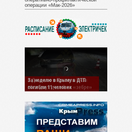
операции «Мак‑2026»
В Джанкое водитель ВАЗа
сбил двух детей на «зебре»