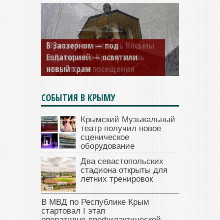
Мужской монастырь Косьмы
и Дамиана в Крыму вновь
открыт для посещения
СОБЫТИЯ В КРЫМУ
Крымский Музыкальный
театр получил новое
сценическое
оборудование
Два севастопольских
стадиона открыты для
летних тренировок
В МВД по Республике Крым
стартовал I этап
оперативно‑профилактической