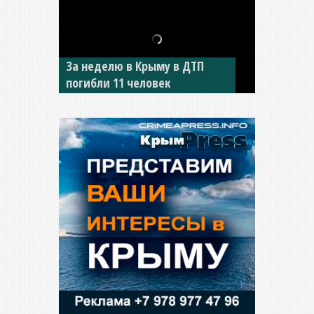
В Джанкое водитель ВАЗа
сбил двух детей на «зебре»