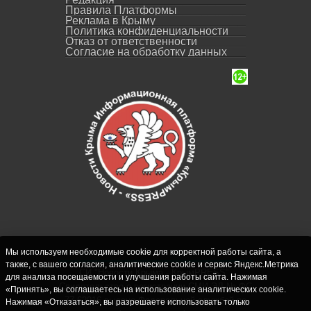
Правила Платформы
Реклама в Крыму
Политика конфиденциальности
Отказ от ответственности
Согласие на обработку данных
Мы используем необходимые cookie для корректной работы сайта, а
также, с вашего согласия, аналитические cookie и сервис Яндекс.Метрика
СИ "Новости Крыма - КрымPRESS".
для анализа посещаемости и улучшения работы сайта. Нажимая
Свидетельство о регистрации СМИ ЭЛ № ФС
«Принять», вы соглашаетесь на использование аналитических cookie.
77-62916 выдано Федеральной службой по
Нажимая «Отказаться», вы разрешаете использовать только