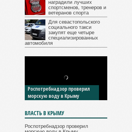
наградили лучших
спортсменов, тренеров и
ветеранов спорта
Для севастопольского
социального такси
закупят еще четыре
специализированных
автомобиля
В Крыму у жителя Саки
изъяли автомобиль —
накопил долги по штрафам
ГИБДД
ВЛАСТЬ В КРЫМУ
Роспотребнадзор проверил
морскую воду в Крыму